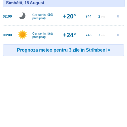
Sîmbătă, 15 August
+20°
Cer senin, fără
02:00
744
2
0
m/s
precipitații
+24°
Cer senin, fără
08:00
743
2
0
m/s
precipitații
Prognoza meteo pentru 3 zile în Strîmbeni »