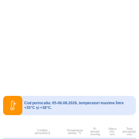
Cod portocaliu: 05-06.08.2026, temperaturi maxime între
+35°C și +38°C.
Pr.
Viteza
Total
Conditia
Temperatura
atmosf.
vînt.
precipitații,
atmosferică
aerului, °C
mm/Hg
m/s
mm