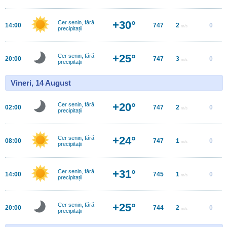
+30°
Cer senin, fără
14:00
747
2
0
m/s
precipitații
+25°
Cer senin, fără
20:00
747
3
0
m/s
precipitații
Vineri, 14 August
+20°
Cer senin, fără
02:00
747
2
0
m/s
precipitații
+24°
Cer senin, fără
08:00
747
1
0
m/s
precipitații
+31°
Cer senin, fără
14:00
745
1
0
m/s
precipitații
+25°
Cer senin, fără
20:00
744
2
0
m/s
precipitații