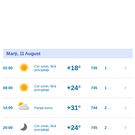
Marţi, 11 August
+18°
Cer senin, fără
02:00
745
1
0
m/s
precipitații
+24°
Cer senin, fără
08:00
745
1
0
m/s
precipitații
+31°
14:00
744
2
0
Parțial noros
m/s
+24°
Cer senin, fără
20:00
745
2
0
m/s
precipitații