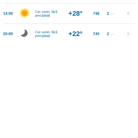
+28°
Cer senin, fără
14:00
746
2
0
m/s
precipitații
+22°
Cer senin, fără
20:00
745
2
0
m/s
precipitații