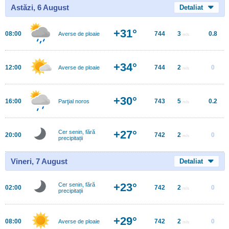
Astăzi, 6 August
Detaliat
+31°
08:00
744
3
0.8
Averse de ploaie
m/s
+34°
12:00
744
2
0
Averse de ploaie
m/s
+30°
16:00
743
5
0.2
Parţial noros
m/s
+27°
Cer senin, fără
20:00
742
2
0
m/s
precipitații
Vineri, 7 August
Detaliat
+23°
Cer senin, fără
02:00
742
2
0
m/s
precipitații
+29°
08:00
742
2
0
Averse de ploaie
m/s