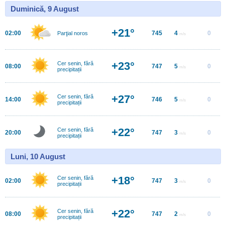
Duminică, 9 August
+21°
02:00
745
4
0
Parţial noros
m/s
+23°
Cer senin, fără
08:00
747
5
0
m/s
precipitații
+27°
Cer senin, fără
14:00
746
5
0
m/s
precipitații
+22°
Cer senin, fără
20:00
747
3
0
m/s
precipitații
Luni, 10 August
+18°
Cer senin, fără
02:00
747
3
0
m/s
precipitații
+22°
Cer senin, fără
08:00
747
2
0
m/s
precipitații