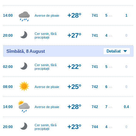
+28°
14:00
741
5
1
Averse de ploaie
m/s
+27°
Cer senin, fără
20:00
741
4
0
m/s
precipitații
Sîmbătă, 8 August
Detaliat
+22°
Cer senin, fără
02:00
741
5
0
m/s
precipitații
+25°
08:00
742
6
0
Averse de ploaie
m/s
+28°
14:00
742
7
0.4
Averse de ploaie
m/s
+23°
Cer senin, fără
20:00
744
4
0
m/s
precipitații