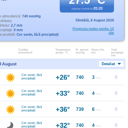
27.5° C
05:20
starea vremii la
e atmosferică:
740 mm/Hg
Sîmbătă,
8 August 2026
vîntului:
întului:
2,7 m/s
Prognoza meteo pentru 10
cipitaţii:
0 mm
zile
 posibilă:
Cer senin, fără precipitații
Conditia
Temperatura
Pr. atmosf.
Viteza vînt.
Total
atmosferică
aerului, °C
mm/Hg
m/s
precipitații,
mm
 8 August
Detaliat
Cer senin, fără
+26°
740
3
0
m/s
precipitații
Cer senin, fără
+33°
740
4
0
m/s
precipitații
Cer senin, fără
+36°
739
6
0
m/s
precipitații
Cer senin, fără
+32°
740
4
0
m/s
precipitații