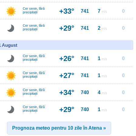
Cer senin, fără
+33°
741
7
0
m/s
precipitații
Cer senin, fără
+29°
741
2
0
m/s
precipitații
11 August
Cer senin, fără
+26°
741
1
0
m/s
precipitații
Cer senin, fără
+27°
741
1
0
m/s
precipitații
Cer senin, fără
+34°
740
4
0
m/s
precipitații
Cer senin, fără
+29°
740
1
0
m/s
precipitații
Prognoza meteo pentru 10 zile în Atena »