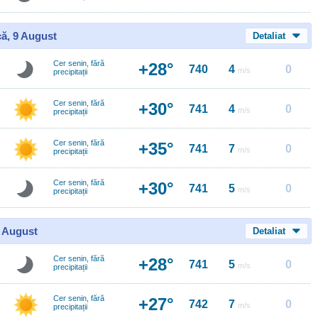
ă, 9 August
Detaliat
Cer senin, fără
+28°
740
4
0
m/s
precipitații
Cer senin, fără
+30°
741
4
0
m/s
precipitații
Cer senin, fără
+35°
741
7
0
m/s
precipitații
Cer senin, fără
+30°
741
5
0
m/s
precipitații
0 August
Detaliat
Cer senin, fără
+28°
741
5
0
m/s
precipitații
Cer senin, fără
+27°
742
7
0
m/s
precipitații