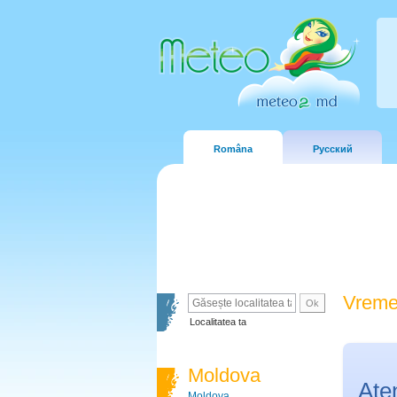
Româna
Русский
Vreme
Localitatea ta
Moldova
Ate
Moldova