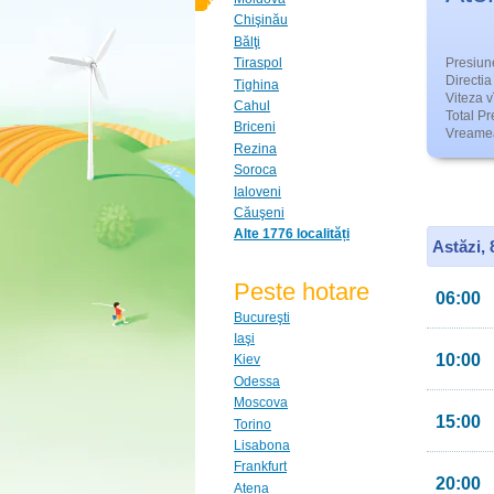
Chişinău
Bălţi
Presiun
Tiraspol
Directia 
Tighina
Viteza v
Cahul
Total Pre
Briceni
Vreamea
Rezina
Soroca
Ialoveni
Căuşeni
Alte 1776 localități
Astăzi,
Peste hotare
06:00
Bucureşti
Iaşi
10:00
Kiev
Odessa
Moscova
15:00
Torino
Lisabona
Frankfurt
20:00
Atena