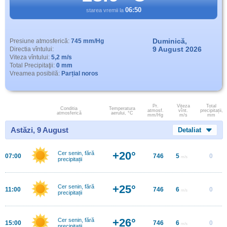
06:50
starea vremii la
Duminică,
Presiune atmosferică:
745 mm/Hg
9 August 2026
Directia vîntului:
Viteza vîntului:
5,2 m/s
Total Precipitaţii:
0 mm
Vreamea posibilă:
Parțial noros
Pr.
Viteza
Total
Conditia
Temperatura
atmosf.
vînt.
precipitații,
atmosferică
aerului, °C
mm/Hg
m/s
mm
Astăzi, 9 August
Detaliat
+20°
Cer senin, fără
07:00
746
5
0
m/s
precipitații
+25°
Cer senin, fără
11:00
746
6
0
m/s
precipitații
+26°
Cer senin, fără
15:00
746
6
0
m/s
precipitații