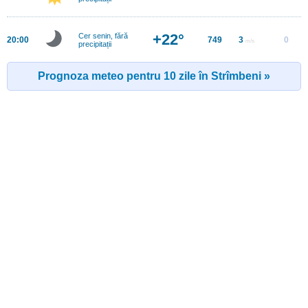
+22°
Cer senin, fără
20:00
749
3
0
m/s
precipitații
Prognoza meteo pentru 10 zile în Strîmbeni »