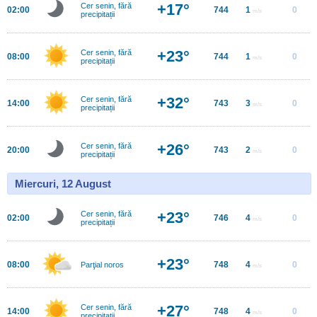
+17°
Cer senin, fără
02:00
744
1
0
m/s
precipitații
+23°
Cer senin, fără
08:00
744
1
0
m/s
precipitații
+32°
Cer senin, fără
14:00
743
3
0
m/s
precipitații
+26°
Cer senin, fără
20:00
743
2
0
m/s
precipitații
Miercuri, 12 August
+23°
Cer senin, fără
02:00
746
4
0
m/s
precipitații
+23°
08:00
748
4
0
Parţial noros
m/s
+27°
Cer senin, fără
14:00
748
4
0
m/s
precipitații