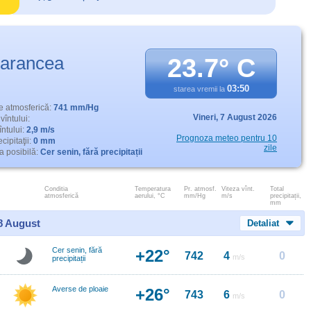
arancea
23.7° C
03:50
starea vremii la
e atmosferică:
741 mm/Hg
Vineri,
7 August 2026
vîntului:
întului:
2,9 m/s
Prognoza meteo pentru 10
cipitaţii:
0 mm
zile
 posibilă:
Cer senin, fără precipitații
Conditia
Temperatura
Pr. atmosf.
Viteza vînt.
Total
atmosferică
aerului, °C
mm/Hg
m/s
precipitații,
mm
 8 August
Detaliat
Cer senin, fără
+22°
742
4
0
m/s
precipitații
Averse de ploaie
+26°
743
6
0
m/s