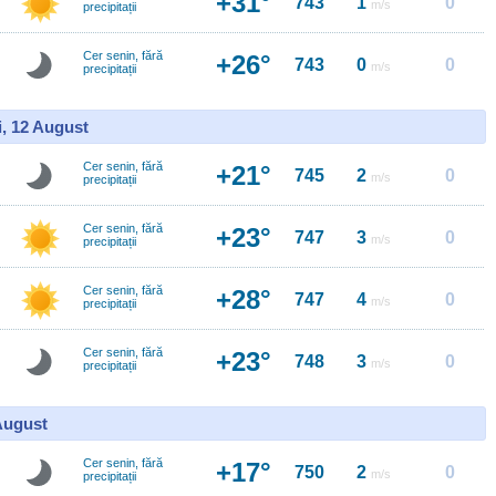
+31°
743
1
0
m/s
precipitații
Cer senin, fără
+26°
743
0
0
m/s
precipitații
i, 12 August
Cer senin, fără
+21°
745
2
0
m/s
precipitații
Cer senin, fără
+23°
747
3
0
m/s
precipitații
Cer senin, fără
+28°
747
4
0
m/s
precipitații
Cer senin, fără
+23°
748
3
0
m/s
precipitații
 August
Cer senin, fără
+17°
750
2
0
m/s
precipitații