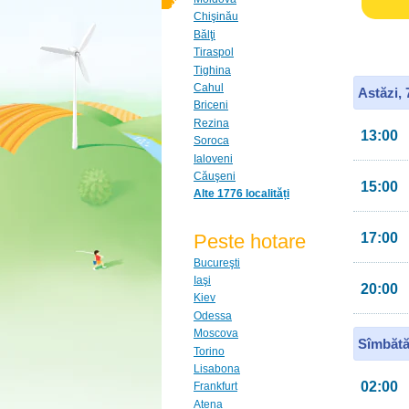
Chişinău
Bălţi
Tiraspol
Tighina
Cahul
Astăzi,
Briceni
Rezina
13:00
Soroca
Ialoveni
Căuşeni
15:00
Alte 1776 localități
Peste hotare
17:00
Bucureşti
Iaşi
20:00
Kiev
Odessa
Moscova
Sîmbătă
Torino
Lisabona
02:00
Frankfurt
Atena