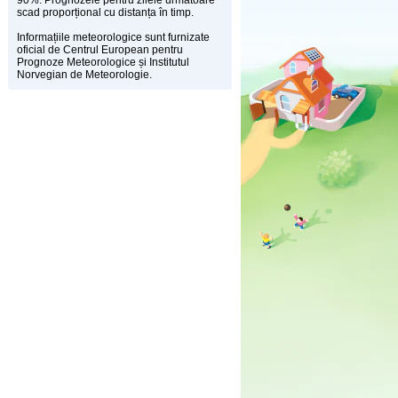
90%. Prognozele pentru zilele următoare
scad proporțional cu distanța în timp.
Informațiile meteorologice sunt furnizate
oficial de Centrul European pentru
Prognoze Meteorologice și Institutul
Norvegian de Meteorologie.