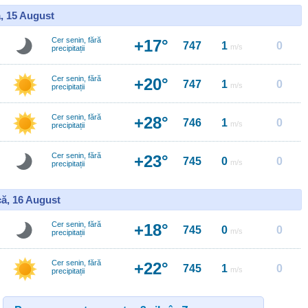
, 15 August
Cer senin, fără
+17°
747
1
0
m/s
precipitații
Cer senin, fără
+20°
747
1
0
m/s
precipitații
Cer senin, fără
+28°
746
1
0
m/s
precipitații
Cer senin, fără
+23°
745
0
0
m/s
precipitații
ă, 16 August
Cer senin, fără
+18°
745
0
0
m/s
precipitații
Cer senin, fără
+22°
745
1
0
m/s
precipitații