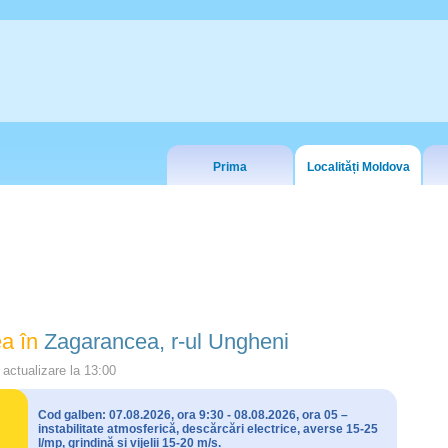
Prima
Localități Moldova
a în
Zagarancea, r-ul Ungheni
actualizare la
13:00
Cod galben: 07.08.2026, ora 9:30 - 08.08.2026, ora 05 –
instabilitate atmosferică, descărcări electrice, averse 15-25
l/mp, grindină și vijelii 15-20 m/s.