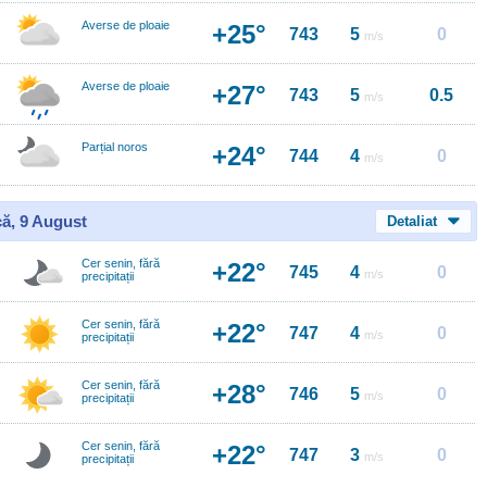
Averse de ploaie
+25°
743
5
0
m/s
Averse de ploaie
+27°
743
5
0.5
m/s
Parțial noros
+24°
744
4
0
m/s
ă, 9 August
Detaliat
Cer senin, fără
+22°
745
4
0
m/s
precipitații
Cer senin, fără
+22°
747
4
0
m/s
precipitații
Cer senin, fără
+28°
746
5
0
m/s
precipitații
Cer senin, fără
+22°
747
3
0
m/s
precipitații