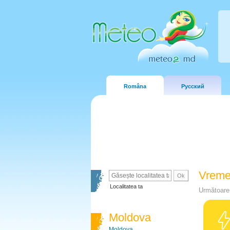
Româna
Русский
Vreme
Localitatea ta
Următoare 
Moldova
Moldova