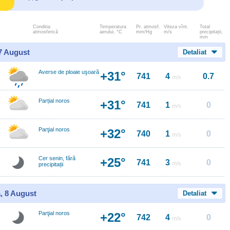
Conditia
Temperatura
Pr. atmosf.
Viteza vînt.
Total
atmosferică
aerului, °C
mm/Hg
m/s
precipitații,
mm
 7 August
Detaliat
Averse de ploaie uşoară
+31°
741
4
0.7
m/s
Parțial noros
+31°
741
1
0
m/s
Parţial noros
+32°
740
1
0
m/s
Cer senin, fără
+25°
741
3
0
m/s
precipitații
, 8 August
Detaliat
Parţial noros
+22°
742
4
0
m/s