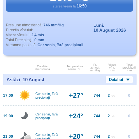
16:50
starea vremii la
Luni,
Presiune atmosferică:
746 mm/Hg
10 August 2026
Directia vîntului:
Viteza vîntului:
2,4 m/s
Total Precipitaţii:
0 mm
Vreamea posibilă:
Cer senin, fără precipitații
Pr.
Viteza
Total
Conditia
Temperatura
atmosf.
vînt.
precipitații,
atmosferică
aerului, °C
mm/Hg
m/s
mm
Astăzi, 10 August
Detaliat
+27°
Cer senin, fără
17:00
744
2
0
m/s
precipitații
+24°
Cer senin, fără
19:00
744
2
0
m/s
precipitații
+20°
Cer senin, fără
21:00
744
2
0
m/s
precipitații