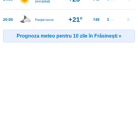
precipitații
+21°
20:00
749
3
0
Parţial noros
m/s
Prognoza meteo pentru 10 zile în Frăsineşti »