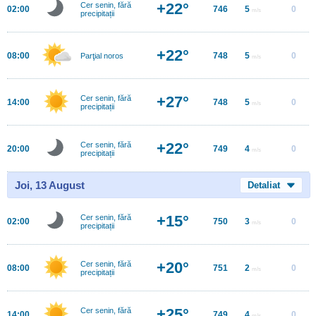
+22°
Cer senin, fără
02:00
746
5
0
m/s
precipitații
+22°
08:00
748
5
0
Parţial noros
m/s
+27°
Cer senin, fără
14:00
748
5
0
m/s
precipitații
+22°
Cer senin, fără
20:00
749
4
0
m/s
precipitații
Joi, 13 August
Detaliat
+15°
Cer senin, fără
02:00
750
3
0
m/s
precipitații
+20°
Cer senin, fără
08:00
751
2
0
m/s
precipitații
+25°
Cer senin, fără
14:00
749
4
0
m/s