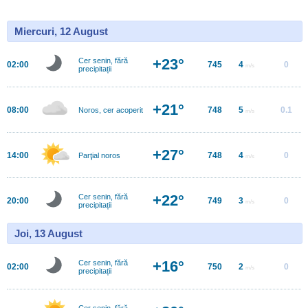
Miercuri, 12 August
+23°
Cer senin, fără
02:00
745
4
0
m/s
precipitații
+21°
08:00
748
5
0.1
Noros, cer acoperit
m/s
+27°
14:00
748
4
0
Parţial noros
m/s
+22°
Cer senin, fără
20:00
749
3
0
m/s
precipitații
Joi, 13 August
+16°
Cer senin, fără
02:00
750
2
0
m/s
precipitații
Cer senin, fără