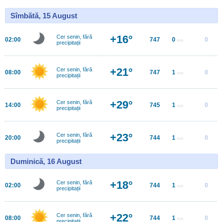
Sîmbătă, 15 August
+16°
Cer senin, fără
02:00
747
0
0
m/s
precipitații
+21°
Cer senin, fără
08:00
747
1
0
m/s
precipitații
+29°
Cer senin, fără
14:00
745
1
0
m/s
precipitații
+23°
Cer senin, fără
20:00
744
1
0
m/s
precipitații
Duminică, 16 August
+18°
Cer senin, fără
02:00
744
1
0
m/s
precipitații
+22°
Cer senin, fără
08:00
744
1
0
m/s
precipitații