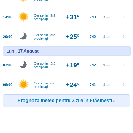
+31°
Cer senin, fără
14:00
743
2
0
m/s
precipitații
+25°
Cer senin, fără
20:00
742
1
0
m/s
precipitații
Luni, 17 August
+19°
Cer senin, fără
02:00
742
1
0
m/s
precipitații
+24°
Cer senin, fără
08:00
741
1
0
m/s
precipitații
Prognoza meteo pentru 3 zile în Frăsineşti »