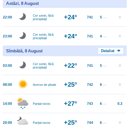
Astăzi, 8 August
+24°
Cer senin, fără
22:00
741
5
0
m/s
precipitații
+24°
Cer senin, fără
23:00
741
4
0
m/s
precipitații
Sîmbătă, 8 August
Detaliat
+22°
Cer senin, fără
03:00
741
5
0
m/s
precipitații
+25°
08:00
742
6
0
Averse de ploaie
m/s
+27°
14:00
743
6
0.3
Parțial noros
m/s
+25°
20:00
744
6
0
Parțial noros
m/s