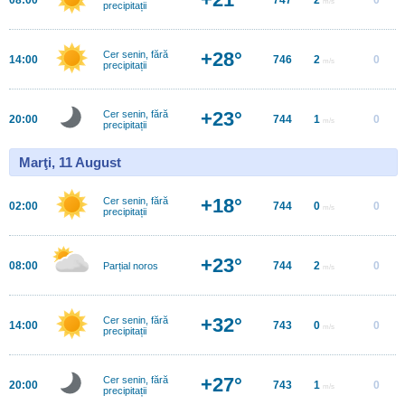
m/s
precipitații
+28°
Cer senin, fără
14:00
746
2
0
m/s
precipitații
+23°
Cer senin, fără
20:00
744
1
0
m/s
precipitații
Marţi, 11 August
+18°
Cer senin, fără
02:00
744
0
0
m/s
precipitații
+23°
08:00
744
2
0
Parțial noros
m/s
+32°
Cer senin, fără
14:00
743
0
0
m/s
precipitații
+27°
Cer senin, fără
20:00
743
1
0
m/s
precipitații