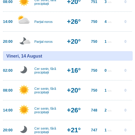
+20°
08:00
751
3
0
m/s
precipitații
+26°
14:00
750
4
0
Parțial noros
m/s
+20°
20:00
750
1
0
Parţial noros
m/s
Vineri, 14 August
+16°
Cer senin, fără
02:00
750
0
0
m/s
precipitații
+20°
Cer senin, fără
08:00
750
1
0
m/s
precipitații
+26°
Cer senin, fără
14:00
748
2
0
m/s
precipitații
+21°
Cer senin, fără
20:00
747
1
0
m/s
precipitații