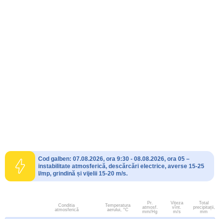
Cod galben: 07.08.2026, ora 9:30 - 08.08.2026, ora 05 –
instabilitate atmosferică, descărcări electrice, averse 15-25
l/mp, grindină și vijelii 15-20 m/s.
Pr.
Viteza
Total
Conditia
Temperatura
atmosf.
vînt.
precipitații,
atmosferică
aerului, °C
mm/Hg
m/s
mm