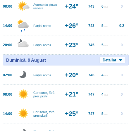
+24°
Averse de ploaie
08:00
743
6
0
m/s
uşoară
+26°
14:00
743
5
0.2
Parţial noros
m/s
+23°
20:00
745
5
0
Parțial noros
m/s
Duminică, 9 August
Detaliat
+20°
02:00
746
4
0
Parţial noros
m/s
+21°
Cer senin, fără
08:00
747
4
0
m/s
precipitații
+25°
Cer senin, fără
14:00
747
5
0
m/s
precipitații