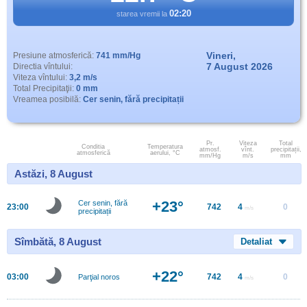
02:20
starea vremii la
Vineri,
Presiune atmosferică:
741 mm/Hg
7 August 2026
Directia vîntului:
Viteza vîntului:
3,2 m/s
Total Precipitaţii:
0 mm
Vreamea posibilă:
Cer senin, fără precipitații
Pr.
Viteza
Total
Conditia
Temperatura
atmosf.
vînt.
precipitații,
atmosferică
aerului, °C
mm/Hg
m/s
mm
Astăzi, 8 August
+23°
Cer senin, fără
23:00
742
4
0
m/s
precipitații
Sîmbătă, 8 August
Detaliat
+22°
03:00
742
4
0
Parţial noros
m/s