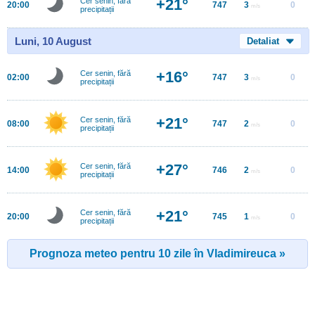
+21°
Cer senin, fără
20:00
747
3
0
m/s
precipitații
Luni, 10 August
Detaliat
+16°
Cer senin, fără
02:00
747
3
0
m/s
precipitații
+21°
Cer senin, fără
08:00
747
2
0
m/s
precipitații
+27°
Cer senin, fără
14:00
746
2
0
m/s
precipitații
+21°
Cer senin, fără
20:00
745
1
0
m/s
precipitații
Prognoza meteo pentru 10 zile în Vladimireuca »