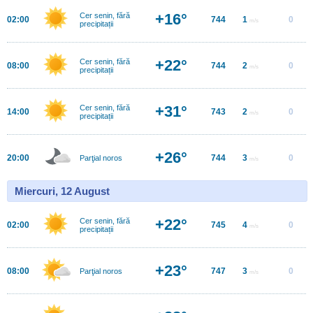
+16°
Cer senin, fără
02:00
744
1
0
m/s
precipitații
+22°
Cer senin, fără
08:00
744
2
0
m/s
precipitații
+31°
Cer senin, fără
14:00
743
2
0
m/s
precipitații
+26°
20:00
744
3
0
Parţial noros
m/s
Miercuri, 12 August
+22°
Cer senin, fără
02:00
745
4
0
m/s
precipitații
+23°
08:00
747
3
0
Parţial noros
m/s