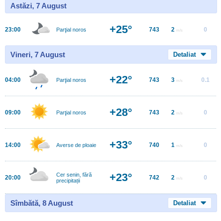
Astăzi, 7 August
+25°
23:00
743
2
0
Parţial noros
m/s
Vineri, 7 August
Detaliat
+22°
04:00
743
3
0.1
Parţial noros
m/s
+28°
09:00
743
2
0
Parţial noros
m/s
+33°
14:00
740
1
0
Averse de ploaie
m/s
+23°
Cer senin, fără
20:00
742
2
0
m/s
precipitații
Sîmbătă, 8 August
Detaliat