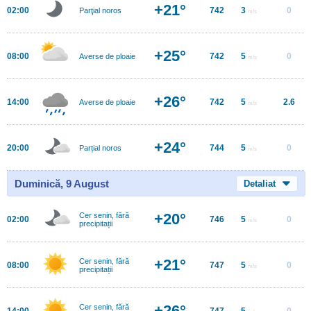
+21°
02:00
742
3
0
Parţial noros
m/s
+25°
08:00
742
5
0
Averse de ploaie
m/s
+26°
14:00
742
5
2.6
Averse de ploaie
m/s
+24°
20:00
744
5
0
Parțial noros
m/s
Duminică, 9 August
Detaliat
+20°
Cer senin, fără
02:00
746
5
0
m/s
precipitații
+21°
Cer senin, fără
08:00
747
5
0
m/s
precipitații
+26°
Cer senin, fără
14:00
747
5
0