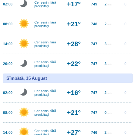
+17°
Cer senin, fără
02:00
749
2
0
m/s
precipitații
+21°
Cer senin, fără
08:00
748
2
0
m/s
precipitații
+28°
Cer senin, fără
14:00
747
3
0
m/s
precipitații
+22°
Cer senin, fără
20:00
747
3
0
m/s
precipitații
Sîmbătă, 15 August
+16°
Cer senin, fără
02:00
747
2
0
m/s
precipitații
+21°
Cer senin, fără
08:00
747
0
0
m/s
precipitații
+27°
Cer senin, fără
14:00
746
2
0
m/s
precipitații