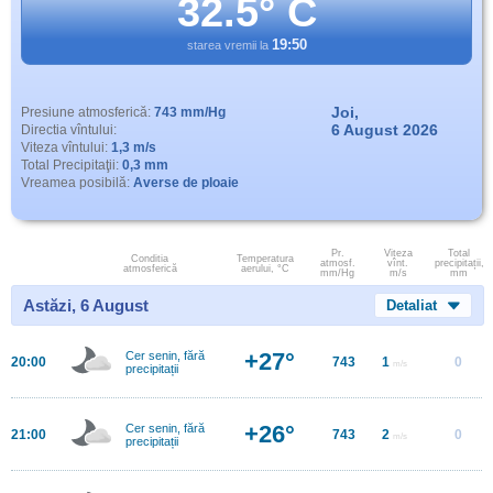
32.5° C
19:50
starea vremii la
Joi,
Presiune atmosferică:
743 mm/Hg
6 August 2026
Directia vîntului:
Viteza vîntului:
1,3 m/s
Total Precipitaţii:
0,3 mm
Vreamea posibilă:
Averse de ploaie
Pr.
Viteza
Total
Conditia
Temperatura
atmosf.
vînt.
precipitații,
atmosferică
aerului, °C
mm/Hg
m/s
mm
Astăzi, 6 August
Detaliat
+27°
Cer senin, fără
20:00
743
1
0
m/s
precipitații
+26°
Cer senin, fără
21:00
743
2
0
m/s
precipitații