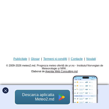
Publicitate
|
Glosar
|
Termeni și condiții
|
Contacte
|
Noutati
© 2009-2026 meteo2.md.
Prognoza meteo oferită de yr.no - Institutul Norvegian de
Meteorologie și NRK
.
Elaborat de
Agentia Web Consulting.md
×
Descarca aplicatia
Meteo2.md