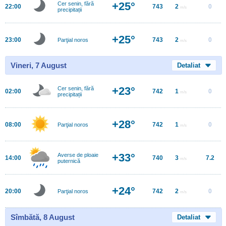
+25°
Cer senin, fără
22:00
743
2
0
m/s
precipitații
+25°
23:00
743
2
0
Parţial noros
m/s
Vineri, 7 August
Detaliat
+23°
Cer senin, fără
02:00
742
1
0
m/s
precipitații
+28°
08:00
742
1
0
Parţial noros
m/s
+33°
Averse de ploaie
14:00
740
3
7.2
m/s
puternică
+24°
20:00
742
2
0
Parţial noros
m/s
Sîmbătă, 8 August
Detaliat