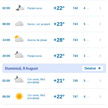
+22°
02:00
742
4
0
Parțial noros
m/s
+23°
08:00
743
5
0
Noros, cer acoperit
m/s
+28°
14:00
743
5
0
Averse de ploaie
m/s
+22°
20:00
744
3
0
Parţial noros
m/s
Duminică, 9 August
Detaliat
+21°
Cer senin, fără
02:00
745
5
0
m/s
precipitații
+22°
Cer senin, fără
08:00
747
4
0
m/s
precipitații