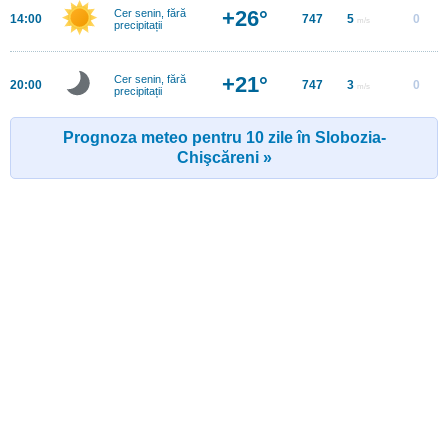
+26°
Cer senin, fără
14:00
747
5
0
m/s
precipitații
+21°
Cer senin, fără
20:00
747
3
0
m/s
precipitații
Prognoza meteo pentru 10 zile în Slobozia-
Chişcăreni »