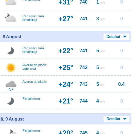
+31°
740
1
0
m/s
Cer senin, fără
+27°
741
3
0
m/s
precipitații
, 8 August
Detaliat
Cer senin, fără
+22°
741
5
0
m/s
precipitații
Averse de ploaie
+25°
742
5
0
m/s
puternică
Averse de ploaie
+24°
743
5
0.4
m/s
Parţial noros
+21°
744
4
0
m/s
ă, 9 August
Detaliat
Parţial noros
+20°
745
4
0
m/s