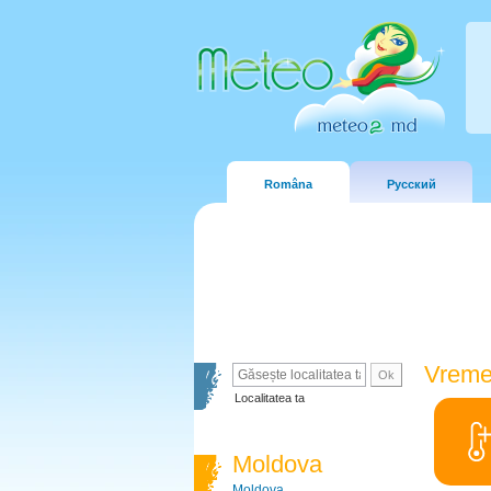
Româna
Русский
Vreme
Localitatea ta
Moldova
Moldova