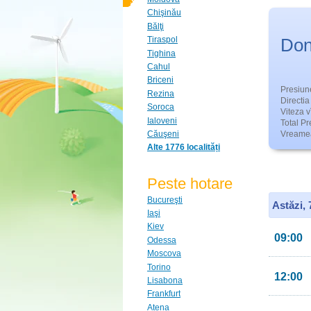
Chişinău
Bălţi
Don
Tiraspol
Tighina
Cahul
Briceni
Presiun
Rezina
Directia 
Soroca
Viteza v
Ialoveni
Total Pre
Căuşeni
Vreamea
Alte 1776 localități
Peste hotare
Bucureşti
Astăzi,
Iaşi
Kiev
09:00
Odessa
Moscova
Torino
12:00
Lisabona
Frankfurt
Atena