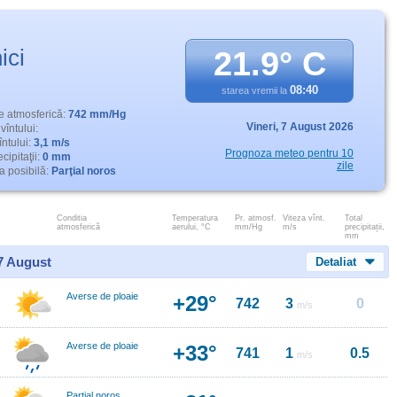
ici
21.9° C
08:40
starea vremii la
e atmosferică:
742 mm/Hg
Vineri,
7 August 2026
vîntului:
întului:
3,1 m/s
Prognoza meteo pentru 10
cipitaţii:
0 mm
zile
 posibilă:
Parţial noros
Conditia
Temperatura
Pr. atmosf.
Viteza vînt.
Total
atmosferică
aerului, °C
mm/Hg
m/s
precipitații,
mm
 7 August
Detaliat
Averse de ploaie
+29°
742
3
0
m/s
Averse de ploaie
+33°
741
1
0.5
m/s
Parțial noros