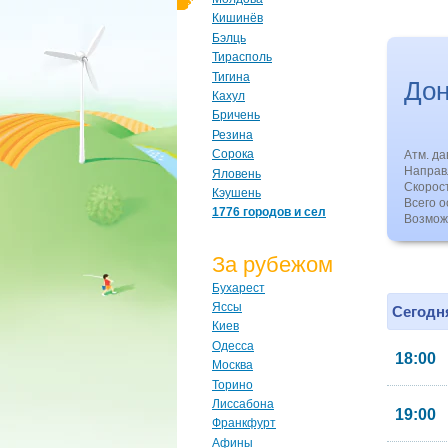
Кишинёв
Бэлць
Тирасполь
Тигина
До
Кахул
Бричень
Резина
Сорока
Атм. д
Направл
Яловень
Скорос
Кэушень
Всего о
1776 городов и сел
Возмож
За рубежом
Бухарест
Яссы
Сегодня
Киев
Одесса
18:00
Москва
Торино
Лиссабона
19:00
Франкфурт
Афины