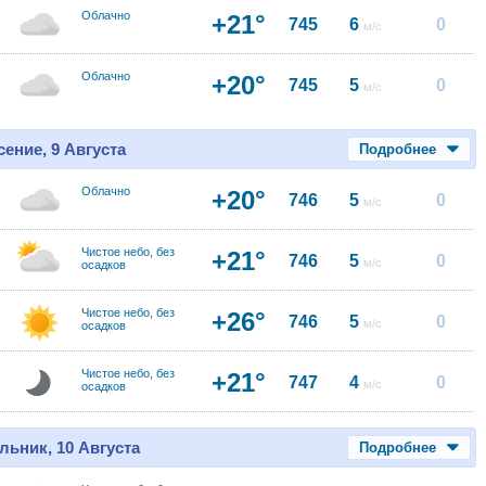
Облачно
+21°
745
6
0
м/с
Облачно
+20°
745
5
0
м/с
ение, 9 Августа
Подробнее
Облачно
+20°
746
5
0
м/с
Чистое небо, без
+21°
746
5
0
м/с
осадков
Чистое небо, без
+26°
746
5
0
м/с
осадков
Чистое небо, без
+21°
747
4
0
м/с
осадков
льник, 10 Августа
Подробнее