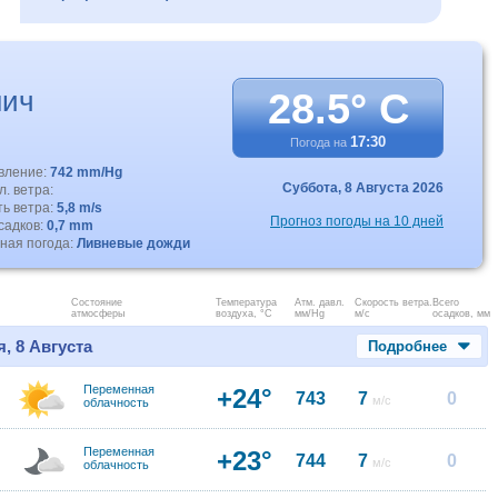
нич
28.5° C
17:30
Погода на
авление:
742 mm/Hg
Суббота,
8 Августа 2026
. ветра:
ть ветра:
5,8 m/s
Прогноз погоды на 10 дней
садков:
0,7 mm
ная погода:
Ливневые дожди
Состояние
Температура
Атм. давл.
Скорость ветра.
Всего
атмосферы
воздуха, °C
мм/Hg
м/с
осадков, мм
, 8 Августа
Подробнее
Переменная
+24°
743
7
0
м/с
облачность
Переменная
+23°
744
7
0
м/с
облачность