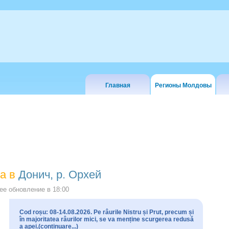
Главная
Регионы Молдовы
а в
Донич, р. Орхей
е обновление в
18:00
Cod roșu: 08-14.08.2026. Pe râurile Nistru și Prut, precum și
în majoritatea râurilor mici, se va menține scurgerea redusă
a apei.(continuare...)