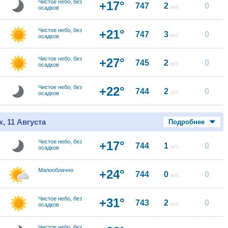
Чистое небо, без
+17°
747
2
0
м/с
осадков
Чистое небо, без
+21°
747
3
0
м/с
осадков
Чистое небо, без
+27°
745
2
0
м/с
осадков
Чистое небо, без
+22°
744
2
0
м/с
осадков
, 11 Августа
Подробнее
Чистое небо, без
+17°
744
1
0
м/с
осадков
Малооблачно
+24°
744
0
0
м/с
Чистое небо, без
+31°
743
2
0
м/с
осадков
Чистое небо, без