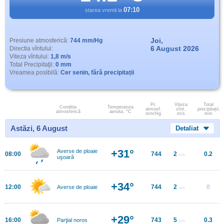
07:10
starea vremii la
Joi,
Presiune atmosferică:
744 mm/Hg
6 August 2026
Directia vîntului:
Viteza vîntului:
1,8 m/s
Total Precipitaţii:
0 mm
Vreamea posibilă:
Cer senin, fără precipitații
Pr.
Viteza
Total
Conditia
Temperatura
atmosf.
vînt.
precipitații,
atmosferică
aerului, °C
mm/Hg
m/s
mm
Astăzi, 6 August
Detaliat
+31°
Averse de ploaie
08:00
744
2
0.2
m/s
uşoară
+34°
12:00
744
2
0
Averse de ploaie
m/s
+29°
16:00
743
5
0.3
Parţial noros
m/s