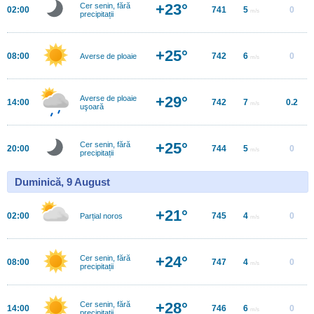
+23°
Cer senin, fără
02:00
741
5
0
m/s
precipitații
+25°
08:00
742
6
0
Averse de ploaie
m/s
+29°
Averse de ploaie
14:00
742
7
0.2
m/s
uşoară
+25°
Cer senin, fără
20:00
744
5
0
m/s
precipitații
Duminică, 9 August
+21°
02:00
745
4
0
Parțial noros
m/s
+24°
Cer senin, fără
08:00
747
4
0
m/s
precipitații
+28°
Cer senin, fără
14:00
746
6
0
m/s
precipitații