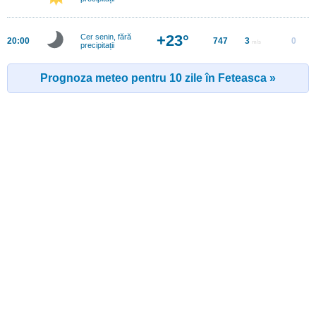
+23°
Cer senin, fără
20:00
747
3
0
m/s
precipitații
Prognoza meteo pentru 10 zile în Feteasca »