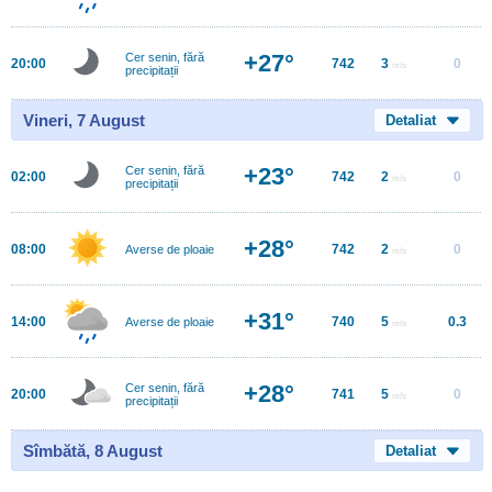
+27°
Cer senin, fără
20:00
742
3
0
m/s
precipitații
Vineri, 7 August
Detaliat
+23°
Cer senin, fără
02:00
742
2
0
m/s
precipitații
+28°
08:00
742
2
0
Averse de ploaie
m/s
+31°
14:00
740
5
0.3
Averse de ploaie
m/s
+28°
Cer senin, fără
20:00
741
5
0
m/s
precipitații
Sîmbătă, 8 August
Detaliat