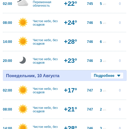
+22°
Переменная
02:00
745
5
0
м/с
облачность
+24°
Чистое небо, без
08:00
746
5
0
м/с
осадков
+28°
Чистое небо, без
14:00
746
6
0
м/с
осадков
+23°
Чистое небо, без
20:00
746
3
0
м/с
осадков
Понедельник, 10 Августа
Подробнее
+17°
Чистое небо, без
02:00
747
3
0
м/с
осадков
+21°
Чистое небо, без
08:00
747
2
0
м/с
осадков
+28°
Чистое небо, без
14:00
746
3
0
м/с