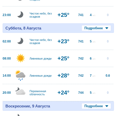
+25°
Чистое небо, без
23:00
741
4
0
м/с
осадков
Суббота, 8 Августа
Подробнее
+23°
Чистое небо, без
02:00
741
5
0
м/с
осадков
+25°
08:00
742
6
0
Ливневые дожди
м/с
+28°
14:00
742
7
0.6
Ливневые дожди
м/с
+24°
Переменная
20:00
744
5
0
м/с
облачность
Воскресение, 9 Августа
Подробнее