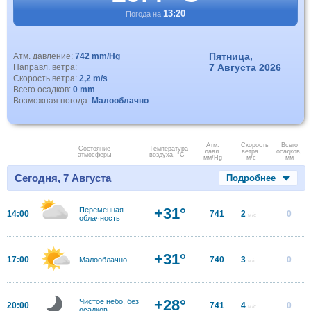
13:20
Погода на
Пятница,
Атм. давление:
742 mm/Hg
7 Августа 2026
Направл. ветра:
Скорость ветра:
2,2 m/s
Всего осадков:
0 mm
Возможная погода:
Малооблачно
Атм.
Скорость
Всего
Состояние
Температура
давл.
ветра.
осадков,
атмосферы
воздуха, °C
мм/Hg
м/с
мм
Сегодня, 7 Августа
Подробнее
+31°
Переменная
14:00
741
2
0
м/с
облачность
+31°
17:00
740
3
0
Малооблачно
м/с
+28°
Чистое небо, без
20:00
741
4
0
м/с
осадков