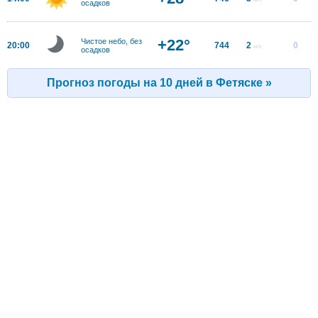
осадков
+22°
Чистое небо, без
20:00
744
2
0
м/с
осадков
Прогноз погоды на 10 дней в Фетяске »