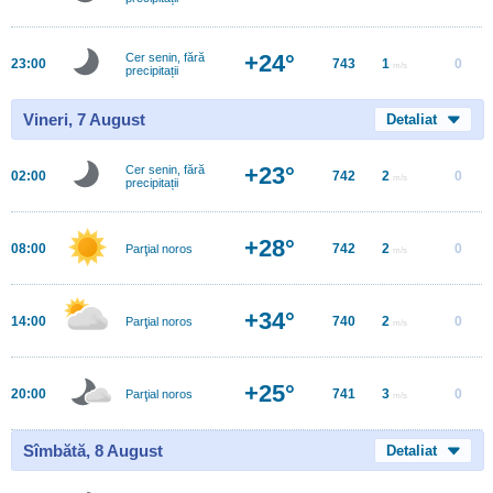
+24°
Cer senin, fără
23:00
743
1
0
m/s
precipitații
Vineri, 7 August
Detaliat
+23°
Cer senin, fără
02:00
742
2
0
m/s
precipitații
+28°
08:00
742
2
0
Parţial noros
m/s
+34°
14:00
740
2
0
Parţial noros
m/s
+25°
20:00
741
3
0
Parţial noros
m/s
Sîmbătă, 8 August
Detaliat