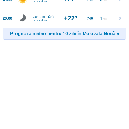
precipitații
+22°
Cer senin, fără
20:00
746
4
0
m/s
precipitații
Prognoza meteo pentru 10 zile în Molovata Nouă »