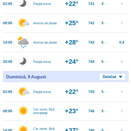
+22°
02:00
741
4
0
Parţial noros
m/s
+25°
08:00
742
5
0
Averse de ploaie
m/s
+28°
14:00
742
6
0.4
Averse de ploaie
m/s
+24°
20:00
744
5
0
Parţial noros
m/s
Duminică, 9 August
Detaliat
+22°
02:00
745
5
0
Parţial noros
m/s
+23°
Cer senin, fără
08:00
746
5
0
m/s
precipitații
+27°
Cer senin, fără
14:00
746
5
0
m/s