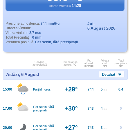
14:20
starea vremii la
Joi,
Presiune atmosferică:
744 mm/Hg
6 August 2026
Directia vîntului:
Viteza vîntului:
2,7 m/s
Total Precipitaţii:
0 mm
Vreamea posibilă:
Cer senin, fără precipitații
Pr.
Viteza
Total
Conditia
Temperatura
atmosf.
vînt.
precipitații,
atmosferică
aerului, °C
mm/Hg
m/s
mm
Astăzi, 6 August
Detaliat
+29°
15:00
744
5
0.4
Parţial noros
m/s
+30°
Cer senin, fără
17:00
743
4
0
m/s
precipitații
+27°
Cer senin, fără
20:00
743
3
0
m/s
precipitații