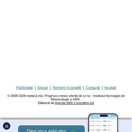
Publicitate
|
Glosar
|
Termeni și condiții
|
Contacte
|
Noutati
© 2009-2026 meteo2.md.
Prognoza meteo oferită de yr.no - Institutul Norvegian de
Meteorologie și NRK
.
Elaborat de
Agentia Web Consulting.md
×
Descarca aplicatia