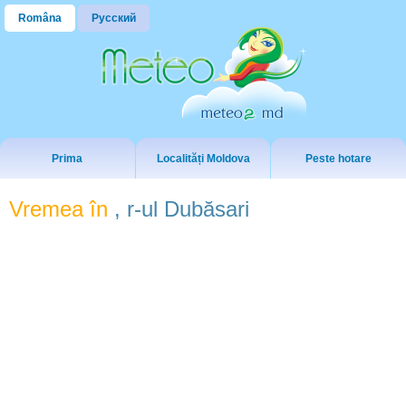
Româna
Русский
Prima
Localități Moldova
Peste hotare
Vremea în
, r-ul Dubăsari