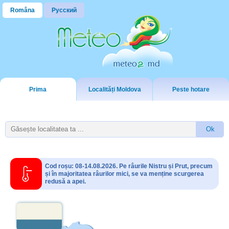
Româna
Русский
Prima
Localități Moldova
Peste hotare
Cod roșu: 08-14.08.2026. Pe râurile Nistru și Prut, precum
și în majoritatea râurilor mici, se va menține scurgerea
redusă a apei.