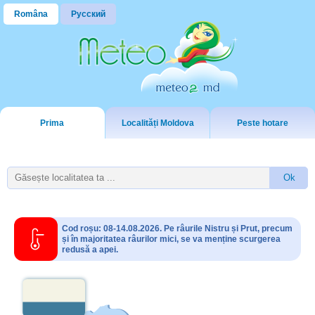
Româna
Русский
Prima
Localități Moldova
Peste hotare
Cod roșu: 08-14.08.2026. Pe râurile Nistru și Prut, precum
și în majoritatea râurilor mici, se va menține scurgerea
redusă a apei.