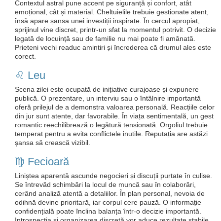
Contextul astral pune accent pe siguranță și confort, atât
emoțional, cât și material. Cheltuielile trebuie gestionate atent,
însă apare șansa unei investiții inspirate. În cercul apropiat,
sprijinul vine discret, printr-un sfat la momentul potrivit. O decizie
legată de locuință sau de familie nu mai poate fi amânată.
Prieteni vechi readuc amintiri și încrederea că drumul ales este
corect.
♌️ Leu
Scena zilei este ocupată de inițiative curajoase și expunere
publică. O prezentare, un interviu sau o întâlnire importantă
oferă prilejul de a demonstra valoarea personală. Reacțiile celor
din jur sunt atente, dar favorabile. În viața sentimentală, un gest
romantic reechilibrează o legătură tensionată. Orgoliul trebuie
temperat pentru a evita conflictele inutile. Reputația are astăzi
șansa să crească vizibil.
♍️ Fecioară
Liniștea aparentă ascunde negocieri și discuții purtate în culise.
Se întrevăd schimbări la locul de muncă sau în colaborări,
cerând analiză atentă a detaliilor. În plan personal, nevoia de
odihnă devine prioritară, iar corpul cere pauză. O informație
confidențială poate înclina balanța într-o decizie importantă.
Introspecția și organizarea discretă vor aduce rezultate stabile