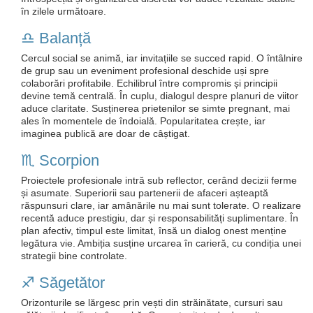
în zilele următoare.
♎️ Balanță
Cercul social se animă, iar invitațiile se succed rapid. O întâlnire
de grup sau un eveniment profesional deschide uși spre
colaborări profitabile. Echilibrul între compromis și principii
devine temă centrală. În cuplu, dialogul despre planuri de viitor
aduce claritate. Susținerea prietenilor se simte pregnant, mai
ales în momentele de îndoială. Popularitatea crește, iar
imaginea publică are doar de câștigat.
♏️ Scorpion
Proiectele profesionale intră sub reflector, cerând decizii ferme
și asumate. Superiorii sau partenerii de afaceri așteaptă
răspunsuri clare, iar amânările nu mai sunt tolerate. O realizare
recentă aduce prestigiu, dar și responsabilități suplimentare. În
plan afectiv, timpul este limitat, însă un dialog onest menține
legătura vie. Ambiția susține urcarea în carieră, cu condiția unei
strategii bine controlate.
♐️ Săgetător
Orizonturile se lărgesc prin vești din străinătate, cursuri sau