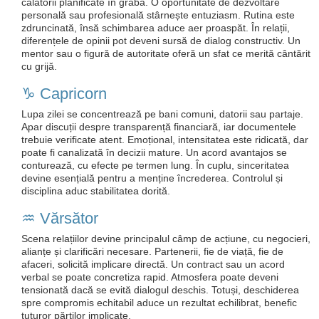
călătorii planificate în grabă. O oportunitate de dezvoltare
personală sau profesională stârnește entuziasm. Rutina este
zdruncinată, însă schimbarea aduce aer proaspăt. În relații,
diferențele de opinii pot deveni sursă de dialog constructiv. Un
mentor sau o figură de autoritate oferă un sfat ce merită cântărit
cu grijă.
♑️ Capricorn
Lupa zilei se concentrează pe bani comuni, datorii sau partaje.
Apar discuții despre transparență financiară, iar documentele
trebuie verificate atent. Emoțional, intensitatea este ridicată, dar
poate fi canalizată în decizii mature. Un acord avantajos se
conturează, cu efecte pe termen lung. În cuplu, sinceritatea
devine esențială pentru a menține încrederea. Controlul și
disciplina aduc stabilitatea dorită.
♒️ Vărsător
Scena relațiilor devine principalul câmp de acțiune, cu negocieri,
alianțe și clarificări necesare. Partenerii, fie de viață, fie de
afaceri, solicită implicare directă. Un contract sau un acord
verbal se poate concretiza rapid. Atmosfera poate deveni
tensionată dacă se evită dialogul deschis. Totuși, deschiderea
spre compromis echitabil aduce un rezultat echilibrat, benefic
tuturor părților implicate.