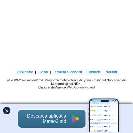
Publicitate
|
Glosar
|
Termeni și condiții
|
Contacte
|
Noutati
© 2009-2026 meteo2.md.
Prognoza meteo oferită de yr.no - Institutul Norvegian de
Meteorologie și NRK
.
Elaborat de
Agentia Web Consulting.md
×
Descarca aplicatia
Meteo2.md