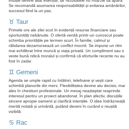
intuiție devine aliat esențial, iar rezultatele nu întârzie să apară.
Se recomandă asumarea responsabilității și evitarea amânărilor,
succesul fiind la un pas.
♉️ Taur
Primele ore ale zilei scot în evidență resurse financiare sau
oportunități nebănuite. O ofertă venită printr-un cunoscut poate
schimba prioritățile pe termen scurt. În familie, calmul și
răbdarea dezamorsează un conflict mocnit. Se impune un ritm
mai echilibrat între muncă și viața privată. Un compliment sau o
veste bună ridică moralul și confirmă că eforturile recente nu au
fost în zadar.
♊️ Gemeni
Agenda se umple rapid cu întâlniri, telefoane și vești care
schimbă planurile din mers. Flexibilitatea devine atu decisiv, mai
ales în chestiuni profesionale. Un mesaj neașteptat reaprinde
interesul pentru un proiect abandonat. În plan afectiv, discuțiile
sincere apropie oamenii și clarifică intențiile. O idee îndrăzneață
merită notată și urmărită, putând deveni în curând o reușită
vizibilă.
♋️ Rac