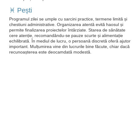
♓️ Pești
Programul zilei se umple cu sarcini practice, termene limită și
chestiuni administrative. Organizarea atentă evită haosul și
permite finalizarea proiectelor întârziate. Starea de sănătate
cere atenție, recomandându-se pauze scurte și alimentație
echilibrată. În mediul de lucru, o persoană discretă oferă ajutor
important. Mulțumirea vine din lucrurile bine făcute, chiar dacă
recunoașterea este deocamdată modestă.