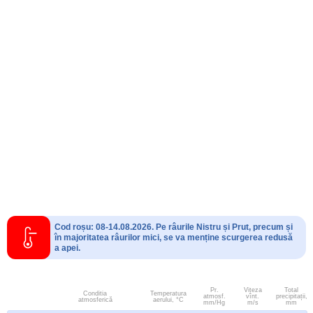
Cod roșu: 08-14.08.2026. Pe râurile Nistru și Prut, precum și
în majoritatea râurilor mici, se va menține scurgerea redusă
a apei.
Pr.
Viteza
Total
Conditia
Temperatura
atmosf.
vînt.
precipitații,
atmosferică
aerului, °C
mm/Hg
m/s
mm