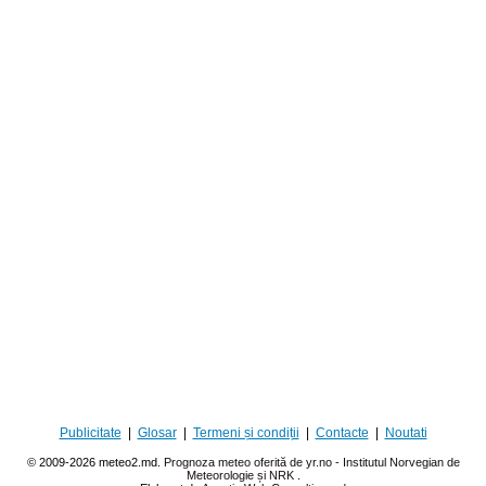
Publicitate
|
Glosar
|
Termeni și condiții
|
Contacte
|
Noutati
© 2009-2026 meteo2.md.
Prognoza meteo oferită de yr.no - Institutul Norvegian de
Meteorologie și NRK
.