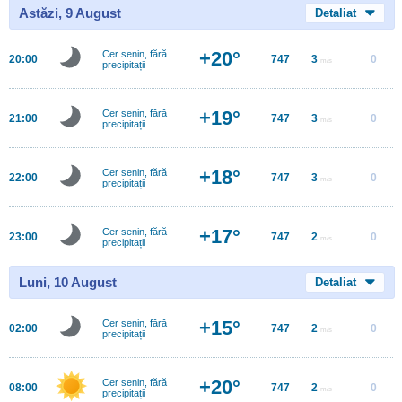
Astăzi, 9 August
Detaliat
+20°
Cer senin, fără
20:00
747
3
0
m/s
precipitații
+19°
Cer senin, fără
21:00
747
3
0
m/s
precipitații
+18°
Cer senin, fără
22:00
747
3
0
m/s
precipitații
+17°
Cer senin, fără
23:00
747
2
0
m/s
precipitații
Luni, 10 August
Detaliat
+15°
Cer senin, fără
02:00
747
2
0
m/s
precipitații
+20°
Cer senin, fără
08:00
747
2
0
m/s
precipitații