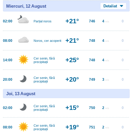
Miercuri, 12 August
Detaliat
+21°
02:00
746
4
0
Parțial noros
m/s
+21°
08:00
748
4
0
Noros, cer acoperit
m/s
+25°
Cer senin, fără
14:00
748
4
0
m/s
precipitații
+20°
Cer senin, fără
20:00
749
3
0
m/s
precipitații
Joi, 13 August
+15°
Cer senin, fără
02:00
750
2
0
m/s
precipitații
+19°
Cer senin, fără
08:00
751
2
0
m/s
precipitații