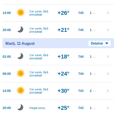
+26°
Cer senin, fără
14:00
745
1
0
m/s
precipitații
+21°
Cer senin, fără
20:00
745
1
0
m/s
precipitații
Marţi, 11 August
Detaliat
+18°
Cer senin, fără
02:00
744
1
0
m/s
precipitații
+24°
Cer senin, fără
08:00
744
1
0
m/s
precipitații
+30°
Cer senin, fără
14:00
743
2
0
m/s
precipitații
+25°
20:00
743
1
0
Parţial noros
m/s