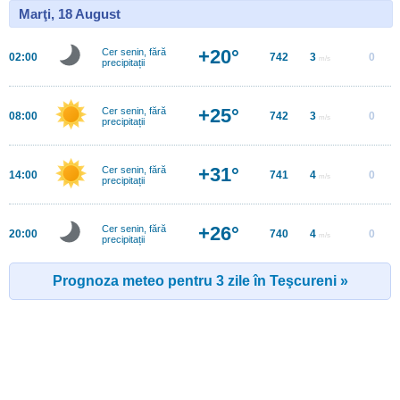
Marţi, 18 August
+20°
Cer senin, fără
02:00
742
3
0
m/s
precipitații
+25°
Cer senin, fără
08:00
742
3
0
m/s
precipitații
+31°
Cer senin, fără
14:00
741
4
0
m/s
precipitații
+26°
Cer senin, fără
20:00
740
4
0
m/s
precipitații
Prognoza meteo pentru 3 zile în Teşcureni »