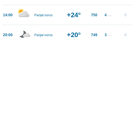
+24°
14:00
750
4
0
Parțial noros
m/s
+20°
20:00
749
3
0
Parţial noros
m/s