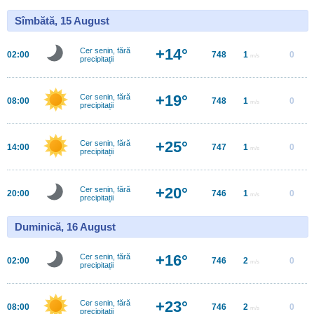
Sîmbătă, 15 August
+14°
Cer senin, fără
02:00
748
1
0
m/s
precipitații
+19°
Cer senin, fără
08:00
748
1
0
m/s
precipitații
+25°
Cer senin, fără
14:00
747
1
0
m/s
precipitații
+20°
Cer senin, fără
20:00
746
1
0
m/s
precipitații
Duminică, 16 August
+16°
Cer senin, fără
02:00
746
2
0
m/s
precipitații
+23°
Cer senin, fără
08:00
746
2
0
m/s
precipitații