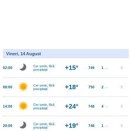
Vineri, 14 August
+15°
Cer senin, fără
02:00
749
1
0
m/s
precipitații
+18°
Cer senin, fără
08:00
750
2
0
m/s
precipitații
+24°
Cer senin, fără
14:00
748
4
0
m/s
precipitații
+19°
Cer senin, fără
20:00
748
1
0
m/s
precipitații