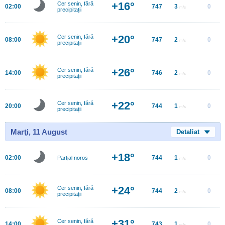
+16°
Cer senin, fără
02:00
747
3
0
m/s
precipitații
+20°
Cer senin, fără
08:00
747
2
0
m/s
precipitații
+26°
Cer senin, fără
14:00
746
2
0
m/s
precipitații
+22°
Cer senin, fără
20:00
744
1
0
m/s
precipitații
Marţi, 11 August
Detaliat
+18°
02:00
744
1
0
Parţial noros
m/s
+24°
Cer senin, fără
08:00
744
2
0
m/s
precipitații
+31°
Cer senin, fără
14:00
743
1
0
m/s