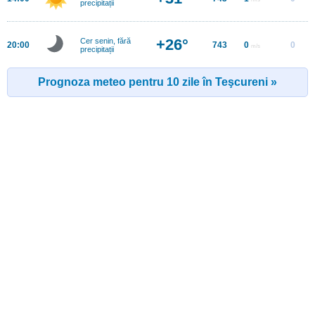
precipitații
+26°
Cer senin, fără
20:00
743
0
0
m/s
precipitații
Prognoza meteo pentru 10 zile în Teşcureni »