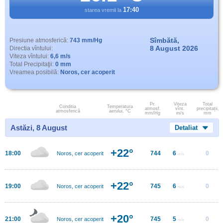
17:40
starea vremii la
Sîmbătă,
Presiune atmosferică:
743 mm/Hg
8 August 2026
Directia vîntului:
Viteza vîntului:
6,6 m/s
Total Precipitaţii:
0 mm
Vreamea posibilă:
Noros, cer acoperit
Pr.
Viteza
Total
Conditia
Temperatura
atmosf.
vînt.
precipitații,
atmosferică
aerului, °C
mm/Hg
m/s
mm
Astăzi, 8 August
Detaliat
+22°
18:00
744
6
0
Noros, cer acoperit
m/s
+22°
19:00
745
6
0
Noros, cer acoperit
m/s
+20°
21:00
745
5
0
Noros, cer acoperit
m/s