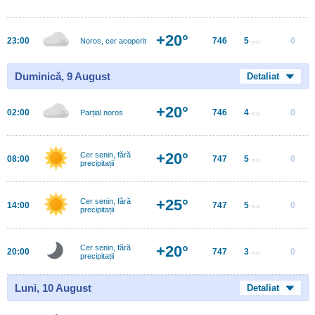
+20°
23:00
746
5
0
Noros, cer acoperit
m/s
Duminică, 9 August
Detaliat
+20°
02:00
746
4
0
Parțial noros
m/s
+20°
Cer senin, fără
08:00
747
5
0
m/s
precipitații
+25°
Cer senin, fără
14:00
747
5
0
m/s
precipitații
+20°
Cer senin, fără
20:00
747
3
0
m/s
precipitații
Luni, 10 August
Detaliat