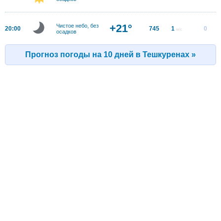
+21°
Чистое небо, без
20:00
745
1
0
м/с
осадков
Прогноз погоды на 10 дней в Тешкуренах »