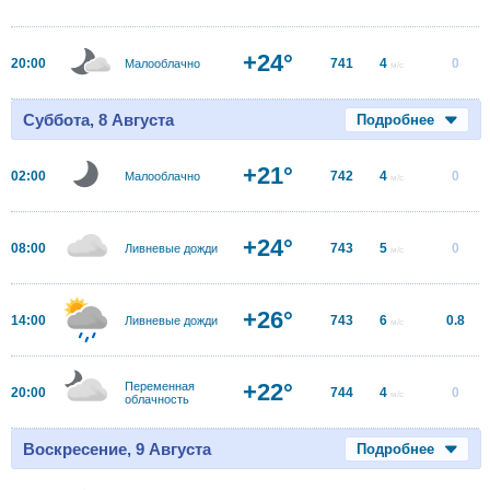
+24°
20:00
741
4
0
Малооблачно
м/с
Суббота, 8 Августа
Подробнее
+21°
02:00
742
4
0
Малооблачно
м/с
+24°
08:00
743
5
0
Ливневые дожди
м/с
+26°
14:00
743
6
0.8
Ливневые дожди
м/с
+22°
Переменная
20:00
744
4
0
м/с
облачность
Воскресение, 9 Августа
Подробнее