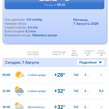
08:10
Погода на
Пятница,
Атм. давление:
743 mm/Hg
7 Августа 2026
Направл. ветра:
Скорость ветра:
4,3 m/s
Всего осадков:
0,3 mm
Возможная погода:
Ливневые дожди
Атм.
Скорость
Всего
Состояние
Температура
давл.
ветра.
осадков,
атмосферы
воздуха, °C
мм/Hg
м/с
мм
Сегодня, 7 Августа
Подробнее
+28°
09:00
742
3
0
Слабые дожди
м/с
+32°
12:00
741
4
0.3
Слабые дожди
м/с
+32°
16:00
741
2
0
Малооблачно
м/с