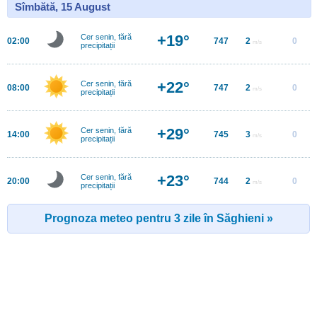
Sîmbătă, 15 August
+19°
Cer senin, fără
02:00
747
2
0
m/s
precipitații
+22°
Cer senin, fără
08:00
747
2
0
m/s
precipitații
+29°
Cer senin, fără
14:00
745
3
0
m/s
precipitații
+23°
Cer senin, fără
20:00
744
2
0
m/s
precipitații
Prognoza meteo pentru 3 zile în Săghieni »