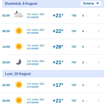
Duminică, 9 August
Detaliat
+21°
Cer senin, fără
02:00
745
5
0
m/s
precipitații
+22°
Cer senin, fără
08:00
747
4
0
m/s
precipitații
+26°
Cer senin, fără
14:00
747
5
0
m/s
precipitații
+21°
Cer senin, fără
20:00
747
2
0
m/s
precipitații
Luni, 10 August
+17°
Cer senin, fără
02:00
747
3
0
m/s
precipitații
+21°
Cer senin, fără
08:00
747
1
0
m/s
precipitații