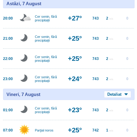
Astăzi, 7 August
+27°
Cer senin, fără
20:00
743
2
0
m/s
precipitații
+25°
Cer senin, fără
21:00
743
2
0
m/s
precipitații
+25°
Cer senin, fără
22:00
743
2
0
m/s
precipitații
+24°
Cer senin, fără
23:00
743
2
0
m/s
precipitații
Vineri, 7 August
Detaliat
+23°
Cer senin, fără
01:00
743
2
0
m/s
precipitații
+25°
07:00
742
1
0
Parţial noros
m/s