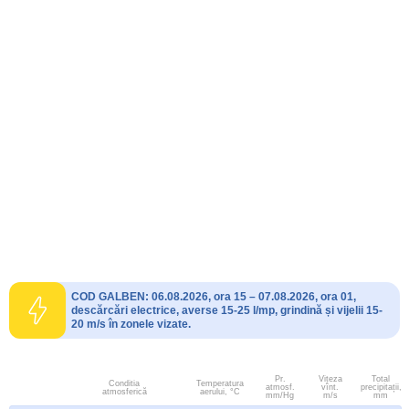
COD GALBEN: 06.08.2026, ora 15 – 07.08.2026, ora 01,
descărcări electrice, averse 15-25 l/mp, grindină și vijelii 15-
20 m/s în zonele vizate.
Pr.
Viteza
Total
Conditia
Temperatura
atmosf.
vînt.
precipitații,
atmosferică
aerului, °C
mm/Hg
m/s
mm