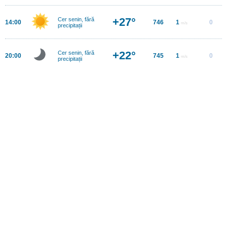
+27°
Cer senin, fără
14:00
746
1
0
m/s
precipitații
+22°
Cer senin, fără
20:00
745
1
0
m/s
precipitații