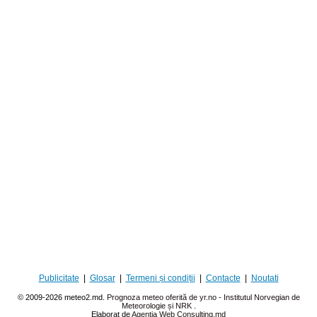
Publicitate
|
Glosar
|
Termeni și condiții
|
Contacte
|
Noutati
© 2009-2026 meteo2.md.
Prognoza meteo oferită de yr.no - Institutul Norvegian de
Meteorologie și NRK
.
Elaborat de
Agentia Web Consulting.md