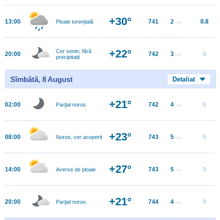
+30°
13:00
741
2
0.8
Ploaie torențială
m/s
+22°
Cer senin, fără
20:00
742
3
0
m/s
precipitații
Sîmbătă, 8 August
Detaliat
+21°
02:00
742
4
0
Parţial noros
m/s
+23°
08:00
743
5
0
Noros, cer acoperit
m/s
+27°
14:00
743
5
0
Averse de ploaie
m/s
+21°
20:00
744
4
0
Parţial noros
m/s