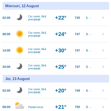
Miercuri, 12 August
+22°
Cer senin, fără
02:00
745
1
0
m/s
precipitații
+24°
Cer senin, fără
08:00
747
3
0
m/s
precipitații
+30°
Cer senin, fără
14:00
747
4
0
m/s
precipitații
+25°
Cer senin, fără
20:00
747
3
0
m/s
precipitații
Joi, 13 August
+20°
Cer senin, fără
02:00
749
4
0
m/s
precipitații
+21°
08:00
750
3
0
Parțial noros
m/s