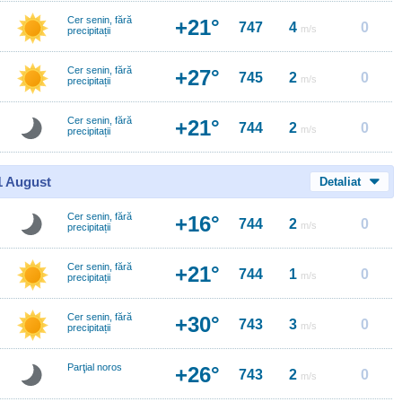
Cer senin, fără
+21°
747
4
0
m/s
precipitații
Cer senin, fără
+27°
745
2
0
m/s
precipitații
Cer senin, fără
+21°
744
2
0
m/s
precipitații
11 August
Detaliat
Cer senin, fără
+16°
744
2
0
m/s
precipitații
Cer senin, fără
+21°
744
1
0
m/s
precipitații
Cer senin, fără
+30°
743
3
0
m/s
precipitații
Parţial noros
+26°
743
2
0
m/s