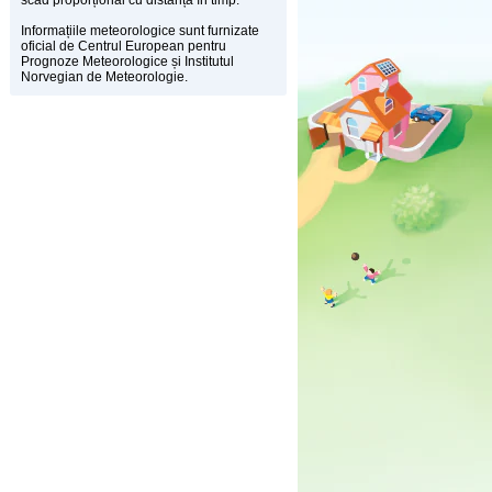
scad proporțional cu distanța în timp.
Informațiile meteorologice sunt furnizate
oficial de Centrul European pentru
Prognoze Meteorologice și Institutul
Norvegian de Meteorologie.