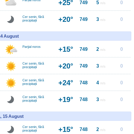
Parțial noros
+25°
749
5
0
m/s
Cer senin, fără
+20°
749
3
0
m/s
precipitații
14 August
Parţial noros
+15°
749
2
0
m/s
Cer senin, fără
+20°
749
3
0
m/s
precipitații
Cer senin, fără
+24°
748
4
0
m/s
precipitații
Cer senin, fără
+19°
748
3
0
m/s
precipitații
, 15 August
Cer senin, fără
+15°
748
2
0
m/s
precipitații