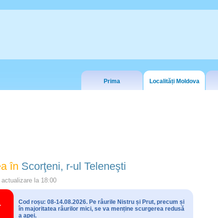
Prima
Localități Moldova
a în
Scorţeni, r-ul Teleneşti
actualizare la
18:00
Cod roșu: 08-14.08.2026. Pe râurile Nistru și Prut, precum și
în majoritatea râurilor mici, se va menține scurgerea redusă
a apei.