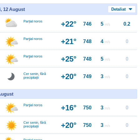
i, 12 August
Detaliat
Parțial noros
+22°
746
5
0.2
m/s
Parţial noros
+21°
748
4
0
m/s
Parţial noros
+25°
748
5
0
m/s
Cer senin, fără
+20°
749
3
0
m/s
precipitații
 August
Parţial noros
+16°
750
3
0
m/s
Cer senin, fără
+20°
750
3
0
m/s
precipitații