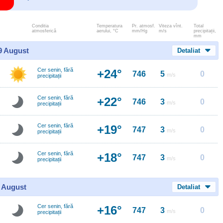
Conditia
Temperatura
Pr. atmosf.
Viteza vînt.
Total
atmosferică
aerului, °C
mm/Hg
m/s
precipitații,
mm
 9 August
Detaliat
Cer senin, fără
+24°
746
5
0
m/s
precipitații
Cer senin, fără
+22°
746
3
0
m/s
precipitații
Cer senin, fără
+19°
747
3
0
m/s
precipitații
Cer senin, fără
+18°
747
3
0
m/s
precipitații
0 August
Detaliat
Cer senin, fără
+16°
747
3
0
m/s
precipitații