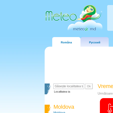
Româna
Русский
Vreme
Localitatea ta
Următoare 
Moldova
Moldova