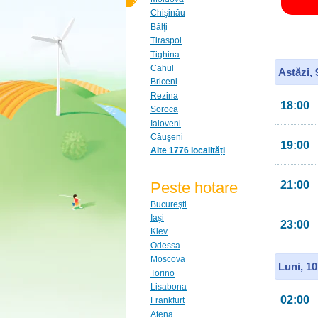
Chişinău
Bălţi
Tiraspol
Tighina
Cahul
Astăzi,
Briceni
Rezina
18:00
Soroca
Ialoveni
Căuşeni
19:00
Alte 1776 localități
Peste hotare
21:00
Bucureşti
Iaşi
23:00
Kiev
Odessa
Moscova
Luni, 1
Torino
Lisabona
02:00
Frankfurt
Atena