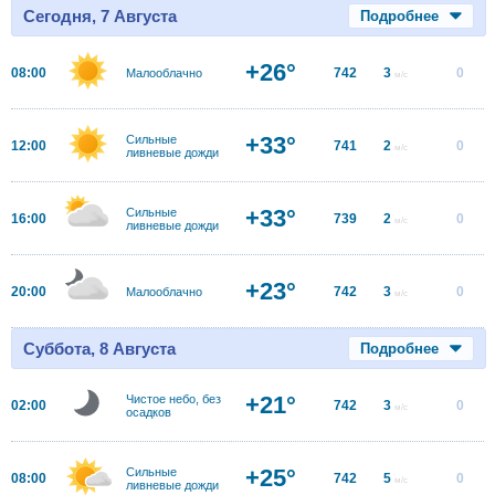
Сегодня, 7 Августа
Подробнее
+26°
08:00
742
3
0
Малооблачно
м/с
+33°
Сильные
12:00
741
2
0
м/с
ливневые дожди
+33°
Сильные
16:00
739
2
0
м/с
ливневые дожди
+23°
20:00
742
3
0
Малооблачно
м/с
Суббота, 8 Августа
Подробнее
+21°
Чистое небо, без
02:00
742
3
0
м/с
осадков
+25°
Сильные
08:00
742
5
0
м/с
ливневые дожди