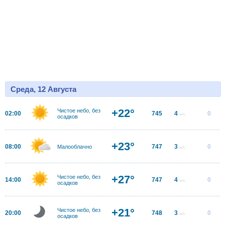
Среда, 12 Августа
+22°
Чистое небо, без
02:00
745
4
0
м/с
осадков
+23°
08:00
747
3
0
Малооблачно
м/с
+27°
Чистое небо, без
14:00
747
4
0
м/с
осадков
+21°
Чистое небо, без
20:00
748
3
0
м/с
осадков