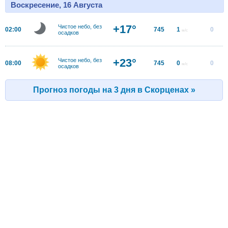
Воскресение, 16 Августа
+17°
Чистое небо, без
02:00
745
1
0
м/с
осадков
+23°
Чистое небо, без
08:00
745
0
0
м/с
осадков
Прогноз погоды на 3 дня в Скорценах »