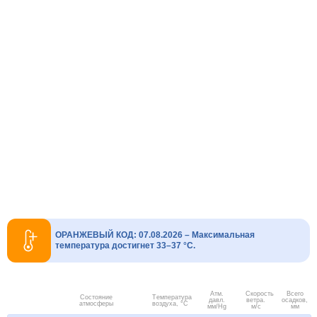
ОРАНЖЕВЫЙ КОД: 07.08.2026 – Максимальная
температура достигнет 33–37 °C.
Атм.
Скорость
Всего
Состояние
Температура
давл.
ветра.
осадков,
атмосферы
воздуха, °C
мм/Hg
м/с
мм