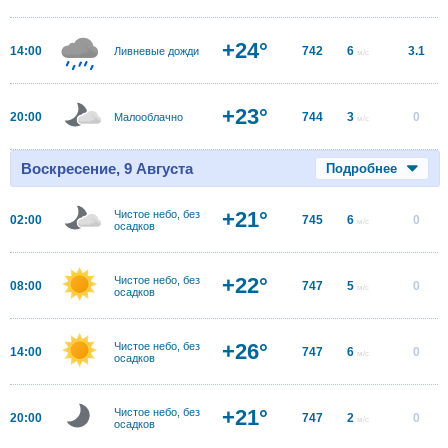
+24°
14:00
742
6
3.1
Ливневые дожди
м/с
+23°
20:00
744
3
0
Малооблачно
м/с
Воскресение, 9 Августа
Подробнее
+21°
Чистое небо, без
02:00
745
6
0
м/с
осадков
+22°
Чистое небо, без
08:00
747
5
0
м/с
осадков
+26°
Чистое небо, без
14:00
747
6
0
м/с
осадков
+21°
Чистое небо, без
20:00
747
2
0
м/с
осадков