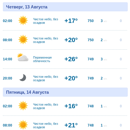
Четверг, 13 Августа
+17°
Чистое небо, без
02:00
750
3
0
м/с
осадков
+20°
Чистое небо, без
08:00
750
2
0
м/с
осадков
+26°
Переменная
14:00
749
3
0
м/с
облачность
+20°
Чистое небо, без
20:00
749
2
0
м/с
осадков
Пятница, 14 Августа
+16°
Чистое небо, без
02:00
748
1
0
м/с
осадков
+21°
Чистое небо, без
08:00
748
1
0
м/с
осадков