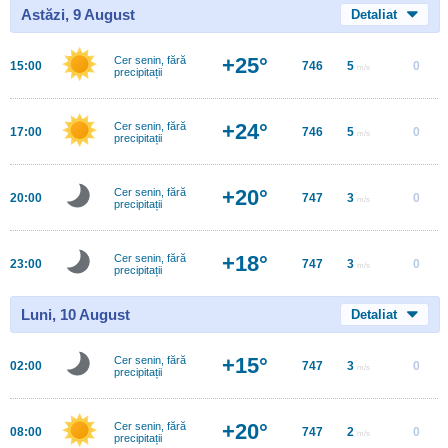
Astăzi, 9 August
Detaliat
+25°
Cer senin, fără
15:00
746
5
0
m/s
precipitații
+24°
Cer senin, fără
17:00
746
5
0
m/s
precipitații
+20°
Cer senin, fără
20:00
747
3
0
m/s
precipitații
+18°
Cer senin, fără
23:00
747
3
0
m/s
precipitații
Luni, 10 August
Detaliat
+15°
Cer senin, fără
02:00
747
3
0
m/s
precipitații
+20°
Cer senin, fără
08:00
747
2
0
m/s
precipitații