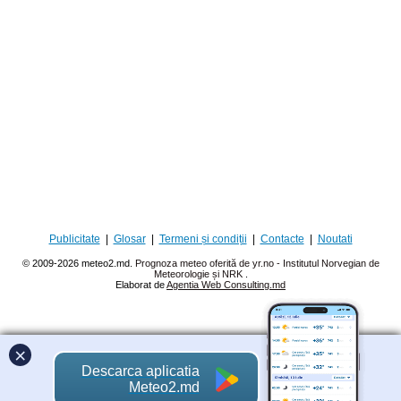
Publicitate
|
Glosar
|
Termeni și condiții
|
Contacte
|
Noutati
© 2009-2026 meteo2.md.
Prognoza meteo oferită de yr.no - Institutul Norvegian de
Meteorologie și NRK
.
Elaborat de
Agentia Web Consulting.md
×
Descarca aplicatia
Meteo2.md