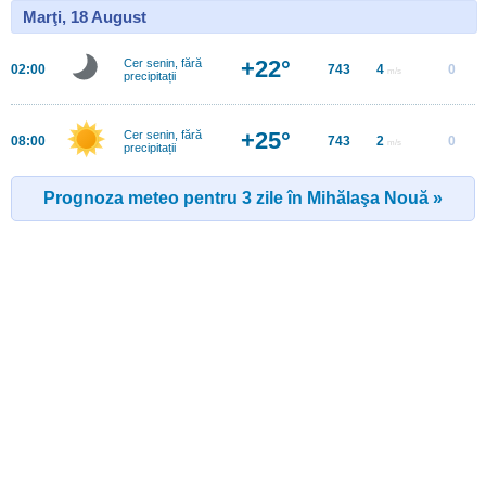
Marţi, 18 August
+22°
Cer senin, fără
02:00
743
4
0
m/s
precipitații
+25°
Cer senin, fără
08:00
743
2
0
m/s
precipitații
Prognoza meteo pentru 3 zile în Mihălaşa Nouă »