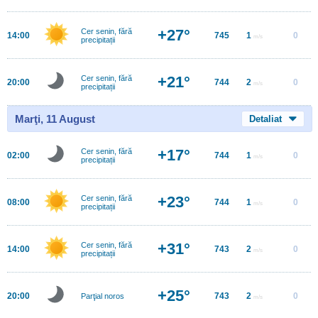
+27°
Cer senin, fără
14:00
745
1
0
m/s
precipitații
+21°
Cer senin, fără
20:00
744
2
0
m/s
precipitații
Marţi, 11 August
Detaliat
+17°
Cer senin, fără
02:00
744
1
0
m/s
precipitații
+23°
Cer senin, fără
08:00
744
1
0
m/s
precipitații
+31°
Cer senin, fără
14:00
743
2
0
m/s
precipitații
+25°
20:00
743
2
0
Parţial noros
m/s