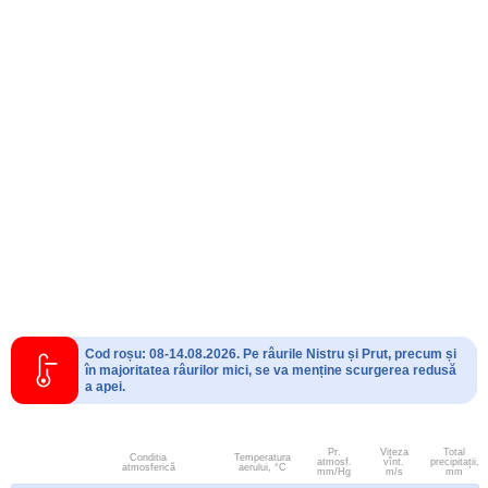
Cod roșu: 08-14.08.2026. Pe râurile Nistru și Prut, precum și
în majoritatea râurilor mici, se va menține scurgerea redusă
a apei.
Pr.
Viteza
Total
Conditia
Temperatura
atmosf.
vînt.
precipitații,
atmosferică
aerului, °C
mm/Hg
m/s
mm