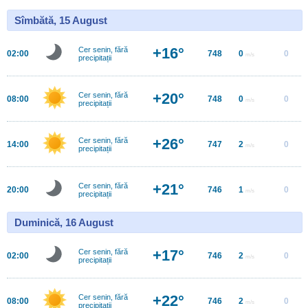
Sîmbătă, 15 August
+16°
Cer senin, fără
02:00
748
0
0
m/s
precipitații
+20°
Cer senin, fără
08:00
748
0
0
m/s
precipitații
+26°
Cer senin, fără
14:00
747
2
0
m/s
precipitații
+21°
Cer senin, fără
20:00
746
1
0
m/s
precipitații
Duminică, 16 August
+17°
Cer senin, fără
02:00
746
2
0
m/s
precipitații
+22°
Cer senin, fără
08:00
746
2
0
m/s
precipitații