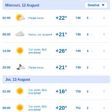
Miercuri, 12 August
Detaliat
+22°
02:00
746
5
0
Parţial noros
m/s
+21°
08:00
748
4
0
Noros, cer acoperit
m/s
+26°
Cer senin, fără
14:00
749
4
0
m/s
precipitații
+21°
20:00
749
2
0
Parţial noros
m/s
Joi, 13 August
+16°
Cer senin, fără
02:00
750
2
0
m/s
precipitații
+20°
Cer senin, fără
08:00
751
2
0
m/s
precipitații