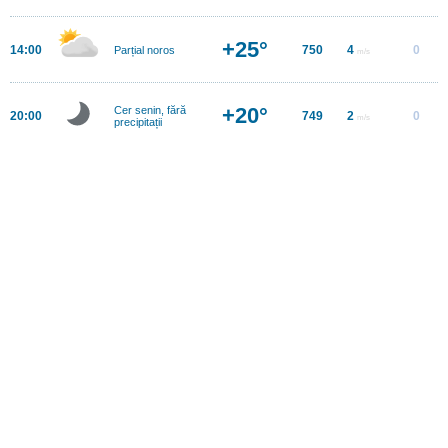
+25°
14:00
750
4
0
Parțial noros
m/s
+20°
Cer senin, fără
20:00
749
2
0
m/s
precipitații