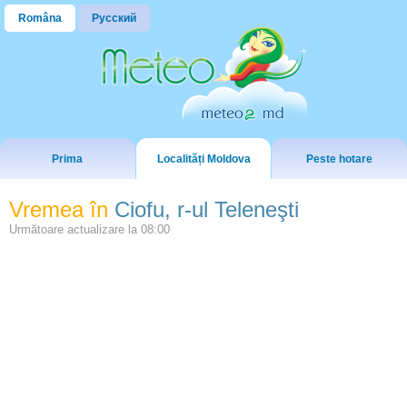
Româna
Русский
Prima
Localități Moldova
Peste hotare
Vremea în
Ciofu, r-ul Teleneşti
Următoare actualizare la
08:00