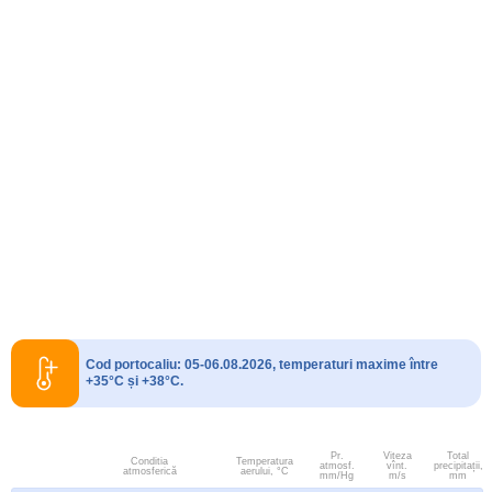
Cod portocaliu: 05-06.08.2026, temperaturi maxime între
+35°C și +38°C.
Pr.
Viteza
Total
Conditia
Temperatura
atmosf.
vînt.
precipitații,
atmosferică
aerului, °C
mm/Hg
m/s
mm