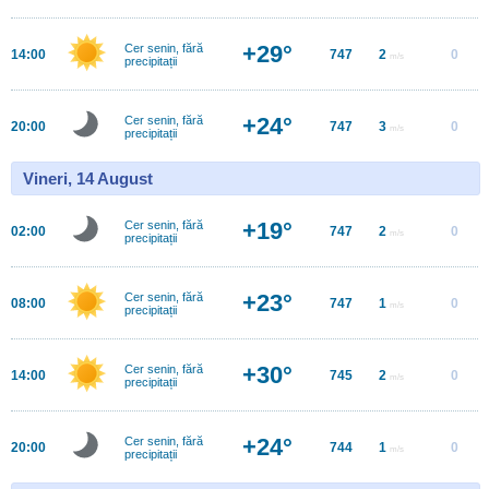
+29°
Cer senin, fără
14:00
747
2
0
m/s
precipitații
+24°
Cer senin, fără
20:00
747
3
0
m/s
precipitații
Vineri, 14 August
+19°
Cer senin, fără
02:00
747
2
0
m/s
precipitații
+23°
Cer senin, fără
08:00
747
1
0
m/s
precipitații
+30°
Cer senin, fără
14:00
745
2
0
m/s
precipitații
+24°
Cer senin, fără
20:00
744
1
0
m/s
precipitații