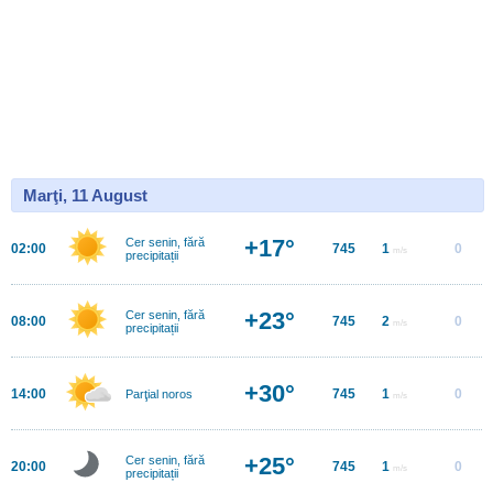
Marţi, 11 August
+17°
Cer senin, fără
02:00
745
1
0
m/s
precipitații
+23°
Cer senin, fără
08:00
745
2
0
m/s
precipitații
+30°
14:00
745
1
0
Parţial noros
m/s
+25°
Cer senin, fără
20:00
745
1
0
m/s
precipitații