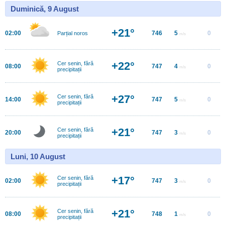
Duminică, 9 August
+21°
02:00
746
5
0
Parțial noros
m/s
+22°
Cer senin, fără
08:00
747
4
0
m/s
precipitații
+27°
Cer senin, fără
14:00
747
5
0
m/s
precipitații
+21°
Cer senin, fără
20:00
747
3
0
m/s
precipitații
Luni, 10 August
+17°
Cer senin, fără
02:00
747
3
0
m/s
precipitații
+21°
Cer senin, fără
08:00
748
1
0
m/s
precipitații