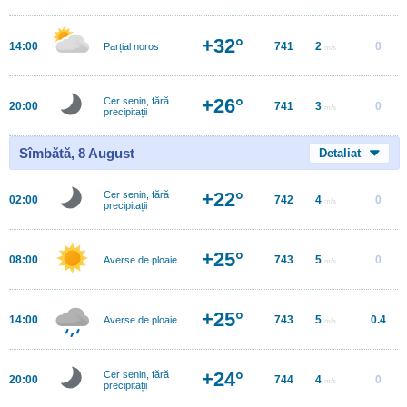
+32°
14:00
741
2
0
Parțial noros
m/s
+26°
Cer senin, fără
20:00
741
3
0
m/s
precipitații
Sîmbătă, 8 August
Detaliat
+22°
Cer senin, fără
02:00
742
4
0
m/s
precipitații
+25°
08:00
743
5
0
Averse de ploaie
m/s
+25°
14:00
743
5
0.4
Averse de ploaie
m/s
+24°
Cer senin, fără
20:00
744
4
0
m/s
precipitații