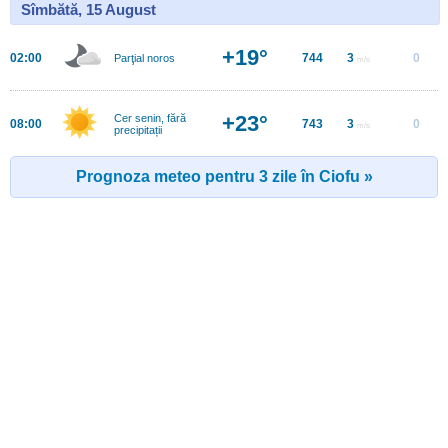
Sîmbătă, 15 August
+19°
02:00
744
3
0
Parţial noros
m/s
+23°
Cer senin, fără
08:00
743
3
0
m/s
precipitații
Prognoza meteo pentru 3 zile în Ciofu »