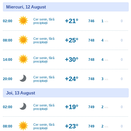
Miercuri, 12 August
+21°
Cer senin, fără
02:00
746
1
0
m/s
precipitații
+25°
Cer senin, fără
08:00
748
4
0
m/s
precipitații
+30°
Cer senin, fără
14:00
748
4
0
m/s
precipitații
+24°
Cer senin, fără
20:00
748
3
0
m/s
precipitații
Joi, 13 August
+19°
Cer senin, fără
02:00
749
2
0
m/s
precipitații
+23°
Cer senin, fără
08:00
749
2
0
m/s
precipitații