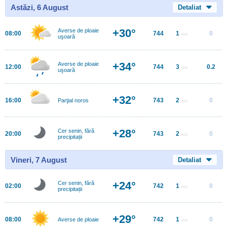
Astăzi, 6 August
Detaliat
+30°
Averse de ploaie
08:00
744
1
0
m/s
uşoară
+34°
Averse de ploaie
12:00
744
3
0.2
m/s
uşoară
+32°
16:00
743
2
0
Parţial noros
m/s
+28°
Cer senin, fără
20:00
743
2
0
m/s
precipitații
Vineri, 7 August
Detaliat
+24°
Cer senin, fără
02:00
742
1
0
m/s
precipitații
+29°
08:00
742
1
0
Averse de ploaie
m/s