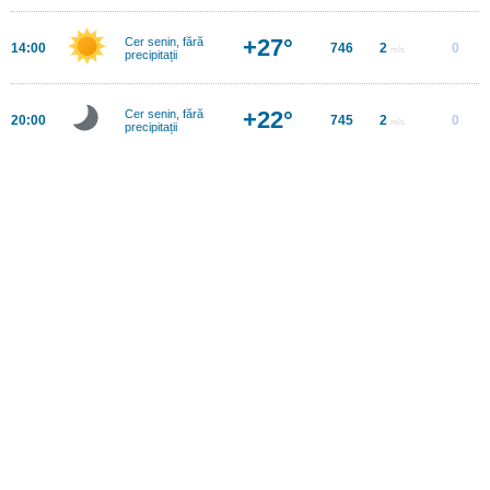
+27°
Cer senin, fără
14:00
746
2
0
m/s
precipitații
+22°
Cer senin, fără
20:00
745
2
0
m/s
precipitații