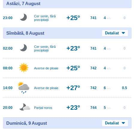
Astăzi, 7 August
+25°
Cer senin, fără
23:00
741
4
0
m/s
precipitații
Sîmbătă, 8 August
Detaliat
+23°
Cer senin, fără
02:00
741
4
0
m/s
precipitații
+25°
08:00
742
4
0
Averse de ploaie
m/s
+27°
14:00
742
6
0.5
Averse de ploaie
m/s
+23°
20:00
744
5
0
Parțial noros
m/s
Duminică, 9 August
Detaliat