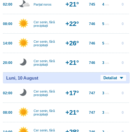
+21°
02:00
745
4
0
Parțial noros
m/s
+22°
Cer senin, fără
08:00
746
5
0
m/s
precipitații
+26°
Cer senin, fără
14:00
746
5
0
m/s
precipitații
+21°
Cer senin, fără
20:00
746
3
0
m/s
precipitații
Luni, 10 August
Detaliat
+17°
Cer senin, fără
02:00
747
3
0
m/s
precipitații
+21°
Cer senin, fără
08:00
747
3
0
m/s
precipitații
+28°
Cer senin, fără
14:00
746
2
0