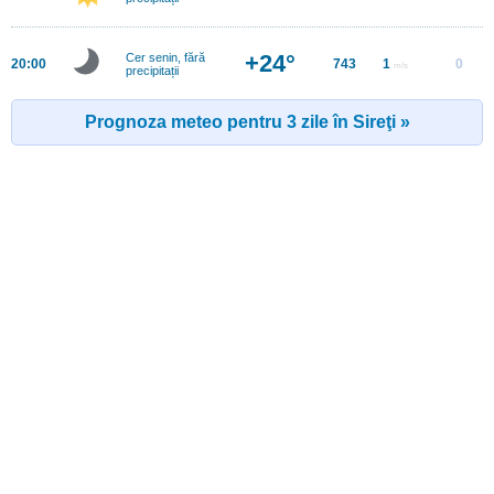
+24°
Cer senin, fără
20:00
743
1
0
m/s
precipitații
Prognoza meteo pentru 3 zile în Sireţi »