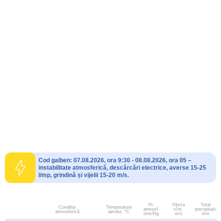
Cod galben: 07.08.2026, ora 9:30 - 08.08.2026, ora 05 –
instabilitate atmosferică, descărcări electrice, averse 15-25
l/mp, grindină și vijelii 15-20 m/s.
Pr.
Viteza
Total
Conditia
Temperatura
atmosf.
vînt.
precipitații,
atmosferică
aerului, °C
mm/Hg
m/s
mm