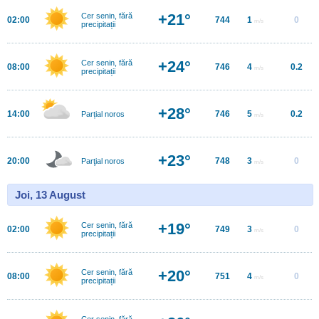
+21°
Cer senin, fără
02:00
744
1
0
m/s
precipitații
+24°
Cer senin, fără
08:00
746
4
0.2
m/s
precipitații
+28°
14:00
746
5
0.2
Parțial noros
m/s
+23°
20:00
748
3
0
Parţial noros
m/s
Joi, 13 August
+19°
Cer senin, fără
02:00
749
3
0
m/s
precipitații
+20°
Cer senin, fără
08:00
751
4
0
m/s
precipitații
Cer senin, fără