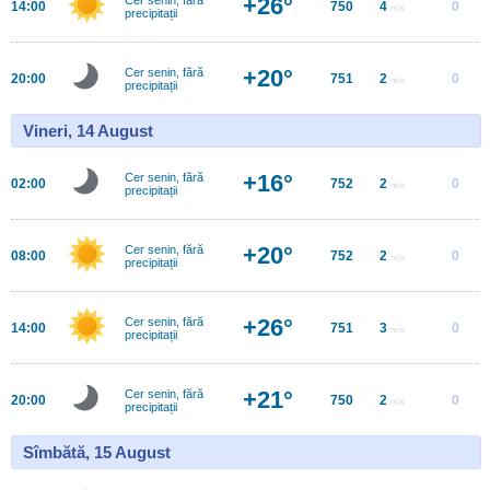
+26°
14:00
750
4
0
m/s
precipitații
+20°
Cer senin, fără
20:00
751
2
0
m/s
precipitații
Vineri, 14 August
+16°
Cer senin, fără
02:00
752
2
0
m/s
precipitații
+20°
Cer senin, fără
08:00
752
2
0
m/s
precipitații
+26°
Cer senin, fără
14:00
751
3
0
m/s
precipitații
+21°
Cer senin, fără
20:00
750
2
0
m/s
precipitații
Sîmbătă, 15 August