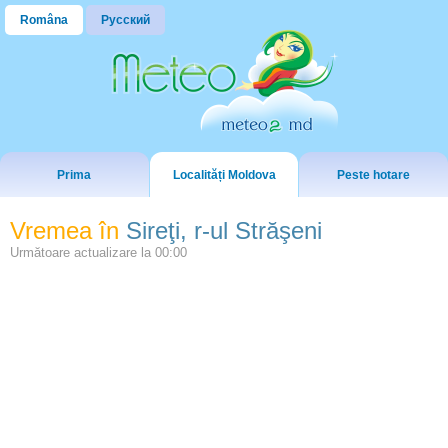
Româna
Русский
Prima
Localități Moldova
Peste hotare
Vremea în
Sireţi, r-ul Străşeni
Următoare actualizare la
00:00