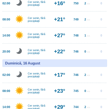
+16°
Cer senin, fără
02:00
750
2
0
m/s
precipitații
+21°
Cer senin, fără
08:00
749
2
0
m/s
precipitații
+27°
Cer senin, fără
14:00
748
1
0
m/s
precipitații
+22°
Cer senin, fără
20:00
746
0
0
m/s
precipitații
Duminică, 16 August
+17°
Cer senin, fără
02:00
746
2
0
m/s
precipitații
+23°
Cer senin, fără
08:00
745
0
0
m/s
precipitații
+29°
Cer senin, fără
14:00
744
2
0
m/s
precipitații