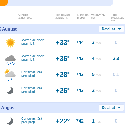
Conditia
Temperatura
Pr. atmosf.
Viteza vînt.
Total
atmosferică
aerului, °C
mm/Hg
m/s
precipitații,
mm
 6 August
Detaliat
Averse de ploaie
+33°
744
3
0
m/s
puternică
Averse de ploaie
+35°
743
4
2.3
m/s
puternică
Cer senin, fără
+28°
743
5
0.1
m/s
precipitații
Cer senin, fără
+25°
743
2
0
m/s
precipitații
7 August
Detaliat
Cer senin, fără
+22°
742
1
0
m/s
precipitații