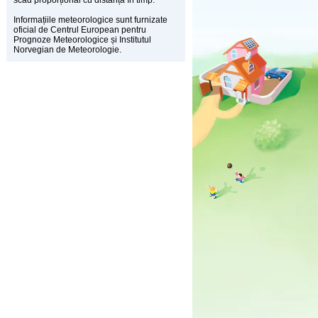
scad proporțional cu distanța în timp.
Informațiile meteorologice sunt furnizate
oficial de Centrul European pentru
Prognoze Meteorologice și Institutul
Norvegian de Meteorologie.