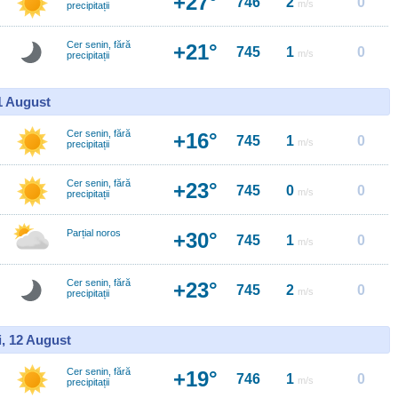
+27°
746
2
0
m/s
precipitații
Cer senin, fără
+21°
745
1
0
m/s
precipitații
11 August
Cer senin, fără
+16°
745
1
0
m/s
precipitații
Cer senin, fără
+23°
745
0
0
m/s
precipitații
Parțial noros
+30°
745
1
0
m/s
Cer senin, fără
+23°
745
2
0
m/s
precipitații
i, 12 August
Cer senin, fără
+19°
746
1
0
m/s
precipitații