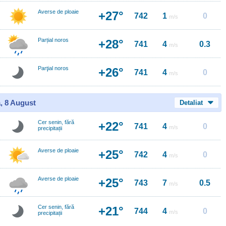
Averse de ploaie
+27°
742
1
0
m/s
Parțial noros
+28°
741
4
0.3
m/s
Parţial noros
+26°
741
4
0
m/s
, 8 August
Detaliat
Cer senin, fără
+22°
741
4
0
m/s
precipitații
Averse de ploaie
+25°
742
4
0
m/s
Averse de ploaie
+25°
743
7
0.5
m/s
Cer senin, fără
+21°
744
4
0
m/s
precipitații