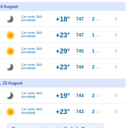
14 August
Cer senin, fără
+18°
747
2
0
m/s
precipitații
Cer senin, fără
+23°
747
1
0
m/s
precipitații
Cer senin, fără
+29°
745
1
0
m/s
precipitații
Cer senin, fără
+23°
744
2
0
m/s
precipitații
, 15 August
Cer senin, fără
+19°
744
2
0
m/s
precipitații
Cer senin, fără
+23°
743
2
0
m/s
precipitații