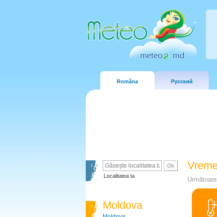
Româna
Русский
Vreme
Localitatea ta
Următoare 
Moldova
Moldova