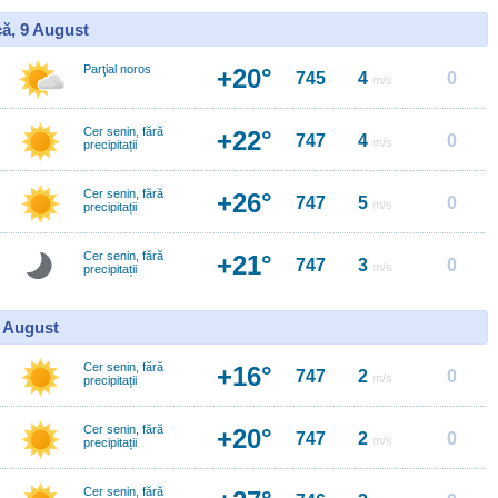
ă, 9 August
Parţial noros
+20°
745
4
0
m/s
Cer senin, fără
+22°
747
4
0
m/s
precipitații
Cer senin, fără
+26°
747
5
0
m/s
precipitații
Cer senin, fără
+21°
747
3
0
m/s
precipitații
0 August
Cer senin, fără
+16°
747
2
0
m/s
precipitații
Cer senin, fără
+20°
747
2
0
m/s
precipitații
Cer senin, fără