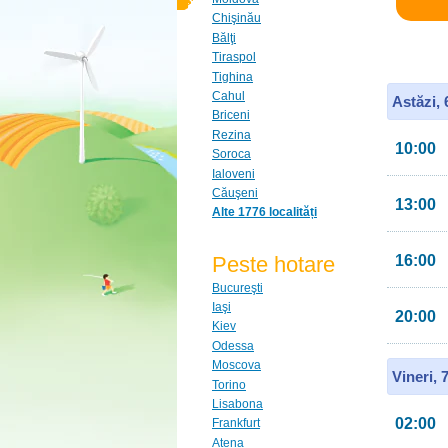
Chişinău
Bălţi
Tiraspol
Tighina
Cahul
Astăzi,
Briceni
Rezina
10:00
Soroca
Ialoveni
Căuşeni
13:00
Alte 1776 localități
Peste hotare
16:00
Bucureşti
Iaşi
20:00
Kiev
Odessa
Moscova
Vineri, 
Torino
Lisabona
02:00
Frankfurt
Atena