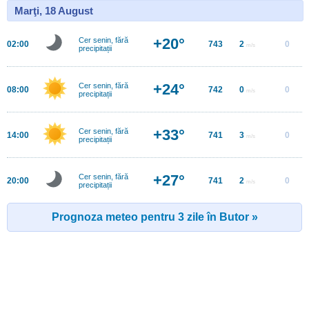
Marţi, 18 August
+20°
Cer senin, fără
02:00
743
2
0
m/s
precipitații
+24°
Cer senin, fără
08:00
742
0
0
m/s
precipitații
+33°
Cer senin, fără
14:00
741
3
0
m/s
precipitații
+27°
Cer senin, fără
20:00
741
2
0
m/s
precipitații
Prognoza meteo pentru 3 zile în Butor »