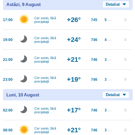
Astăzi, 9 August
Detaliat
+26°
Cer senin, fără
17:00
745
5
0
m/s
precipitații
+24°
Cer senin, fără
19:00
746
4
0
m/s
precipitații
+21°
Cer senin, fără
21:00
746
3
0
m/s
precipitații
+19°
Cer senin, fără
23:00
746
3
0
m/s
precipitații
Luni, 10 August
Detaliat
+17°
Cer senin, fără
02:00
746
3
0
m/s
precipitații
+21°
Cer senin, fără
08:00
746
3
0
m/s
precipitații