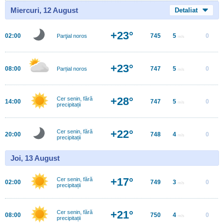
Miercuri, 12 August
Detaliat
+23°
02:00
745
5
0
Parţial noros
m/s
+23°
08:00
747
5
0
Parțial noros
m/s
+28°
Cer senin, fără
14:00
747
5
0
m/s
precipitații
+22°
Cer senin, fără
20:00
748
4
0
m/s
precipitații
Joi, 13 August
+17°
Cer senin, fără
02:00
749
3
0
m/s
precipitații
+21°
Cer senin, fără
08:00
750
4
0
m/s
precipitații