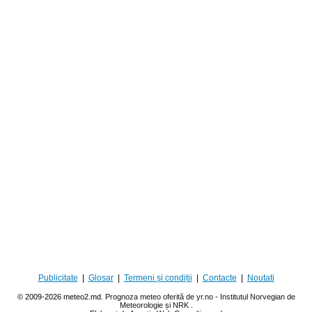
Publicitate
|
Glosar
|
Termeni și condiții
|
Contacte
|
Noutati
© 2009-2026 meteo2.md.
Prognoza meteo oferită de yr.no - Institutul Norvegian de
Meteorologie și NRK
.