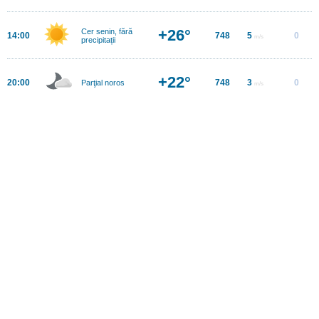
+26°
Cer senin, fără
14:00
748
5
0
m/s
precipitații
+22°
20:00
748
3
0
Parţial noros
m/s