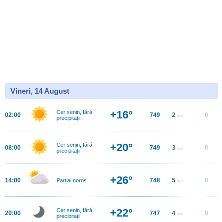
Vineri, 14 August
+16°
Cer senin, fără
02:00
749
2
0
m/s
precipitații
+20°
Cer senin, fără
08:00
749
3
0
m/s
precipitații
+26°
14:00
748
5
0
Parțial noros
m/s
+22°
Cer senin, fără
20:00
747
4
0
m/s
precipitații