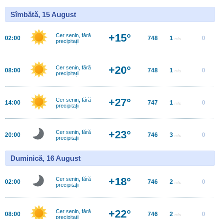
Sîmbătă, 15 August
+15°
Cer senin, fără
02:00
748
1
0
m/s
precipitații
+20°
Cer senin, fără
08:00
748
1
0
m/s
precipitații
+27°
Cer senin, fără
14:00
747
1
0
m/s
precipitații
+23°
Cer senin, fără
20:00
746
3
0
m/s
precipitații
Duminică, 16 August
+18°
Cer senin, fără
02:00
746
2
0
m/s
precipitații
+22°
Cer senin, fără
08:00
746
2
0
m/s
precipitații