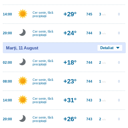
+29°
Cer senin, fără
14:00
745
3
0
m/s
precipitații
+24°
Cer senin, fără
20:00
744
3
0
m/s
precipitații
Marţi, 11 August
Detaliat
+18°
Cer senin, fără
02:00
744
2
0
m/s
precipitații
+23°
Cer senin, fără
08:00
744
1
0
m/s
precipitații
+31°
Cer senin, fără
14:00
743
3
0
m/s
precipitații
+26°
Cer senin, fără
20:00
743
2
0
m/s
precipitații