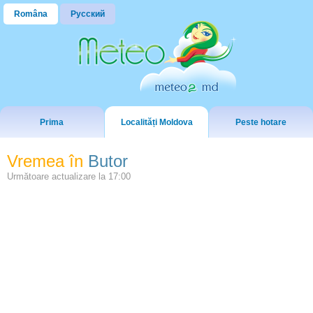
Româna
Русский
Prima
Localități Moldova
Peste hotare
Vremea în
Butor
Următoare actualizare la
17:00