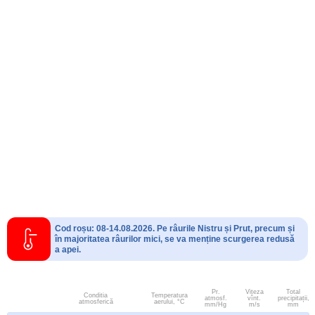
Cod roșu: 08-14.08.2026. Pe râurile Nistru și Prut, precum și
în majoritatea râurilor mici, se va menține scurgerea redusă
a apei.
Pr.
Viteza
Total
Conditia
Temperatura
atmosf.
vînt.
precipitații,
atmosferică
aerului, °C
mm/Hg
m/s
mm