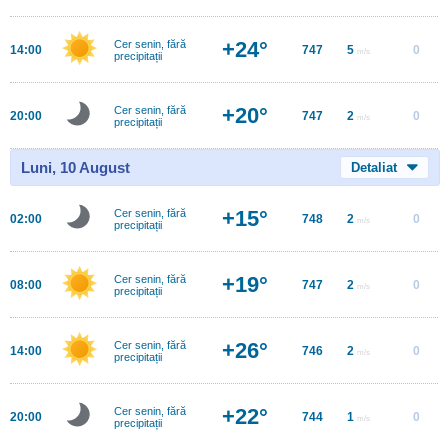
+24°
Cer senin, fără
14:00
747
5
0
m/s
precipitații
+20°
Cer senin, fără
20:00
747
2
0
m/s
precipitații
Luni, 10 August
Detaliat
+15°
Cer senin, fără
02:00
748
2
0
m/s
precipitații
+19°
Cer senin, fără
08:00
747
2
0
m/s
precipitații
+26°
Cer senin, fără
14:00
746
2
0
m/s
precipitații
+22°
Cer senin, fără
20:00
744
1
0
m/s
precipitații