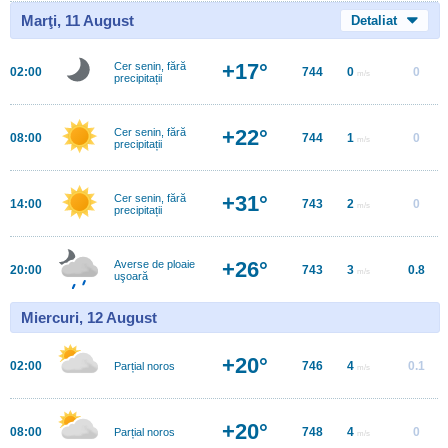
Marţi, 11 August
Detaliat
+17°
Cer senin, fără
02:00
744
0
0
m/s
precipitații
+22°
Cer senin, fără
08:00
744
1
0
m/s
precipitații
+31°
Cer senin, fără
14:00
743
2
0
m/s
precipitații
+26°
Averse de ploaie
20:00
743
3
0.8
m/s
uşoară
Miercuri, 12 August
+20°
02:00
746
4
0.1
Parțial noros
m/s
+20°
08:00
748
4
0
Parțial noros
m/s