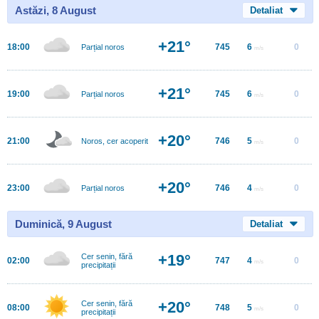
Astăzi, 8 August
Detaliat
+21°
18:00
745
6
0
Parțial noros
m/s
+21°
19:00
745
6
0
Parțial noros
m/s
+20°
21:00
746
5
0
Noros, cer acoperit
m/s
+20°
23:00
746
4
0
Parțial noros
m/s
Duminică, 9 August
Detaliat
+19°
Cer senin, fără
02:00
747
4
0
m/s
precipitații
+20°
Cer senin, fără
08:00
748
5
0
m/s
precipitații