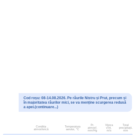
Cod roșu: 08-14.08.2026. Pe râurile Nistru și Prut, precum și
în majoritatea râurilor mici, se va menține scurgerea redusă
a apei.(continuare...)
Pr.
Viteza
Total
Conditia
Temperatura
atmosf.
vînt.
precipitații,
atmosferică
aerului, °C
mm/Hg
m/s
mm