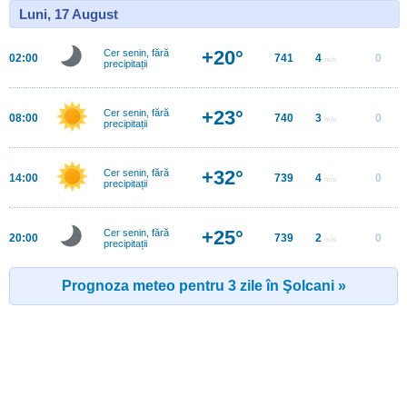
Luni, 17 August
+20°
Cer senin, fără
02:00
741
4
0
m/s
precipitații
+23°
Cer senin, fără
08:00
740
3
0
m/s
precipitații
+32°
Cer senin, fără
14:00
739
4
0
m/s
precipitații
+25°
Cer senin, fără
20:00
739
2
0
m/s
precipitații
Prognoza meteo pentru 3 zile în Şolcani »