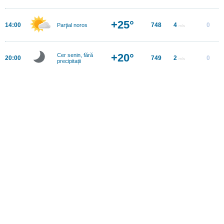
+25°
14:00
748
4
0
Parţial noros
m/s
+20°
Cer senin, fără
20:00
749
2
0
m/s
precipitații