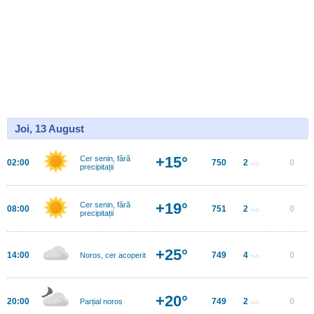
Joi, 13 August
+15°
Cer senin, fără
02:00
750
2
0
m/s
precipitații
+19°
Cer senin, fără
08:00
751
2
0
m/s
precipitații
+25°
14:00
749
4
0
Noros, cer acoperit
m/s
+20°
20:00
749
2
0
Parțial noros
m/s