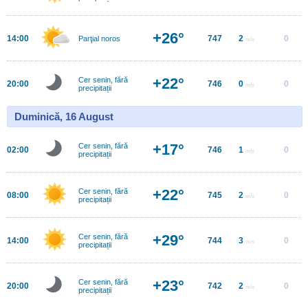
+26°
14:00
747
2
0
Parţial noros
m/s
+22°
Cer senin, fără
20:00
746
0
0
m/s
precipitații
Duminică, 16 August
+17°
Cer senin, fără
02:00
746
1
0
m/s
precipitații
+22°
Cer senin, fără
08:00
745
2
0
m/s
precipitații
+29°
Cer senin, fără
14:00
744
3
0
m/s
precipitații
+23°
Cer senin, fără
20:00
742
2
0
m/s
precipitații