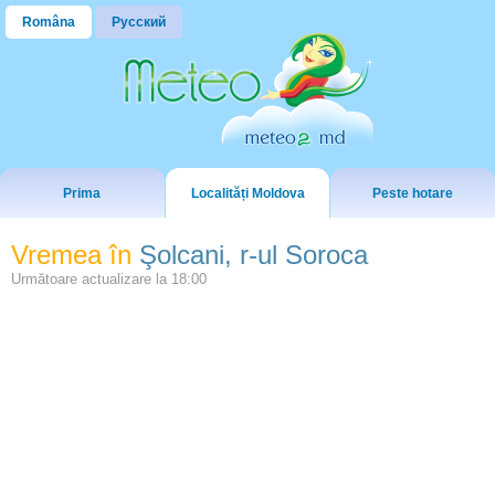
Româna
Русский
Prima
Localități Moldova
Peste hotare
Vremea în
Şolcani, r-ul Soroca
Următoare actualizare la
18:00