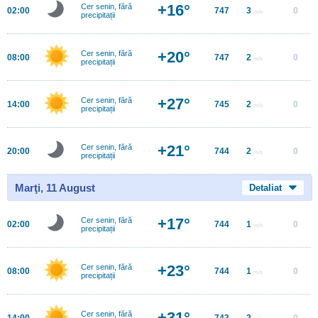
+16°
Cer senin, fără
02:00
747
3
0
m/s
precipitații
+20°
Cer senin, fără
08:00
747
2
0
m/s
precipitații
+27°
Cer senin, fără
14:00
745
2
0
m/s
precipitații
+21°
Cer senin, fără
20:00
744
2
0
m/s
precipitații
Marţi, 11 August
Detaliat
+17°
Cer senin, fără
02:00
744
1
0
m/s
precipitații
+23°
Cer senin, fără
08:00
744
1
0
m/s
precipitații
+31°
Cer senin, fără
14:00
743
2
0