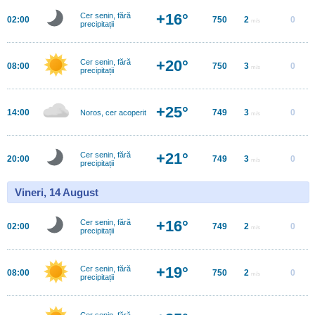
+16°
Cer senin, fără
02:00
750
2
0
m/s
precipitații
+20°
Cer senin, fără
08:00
750
3
0
m/s
precipitații
+25°
14:00
749
3
0
Noros, cer acoperit
m/s
+21°
Cer senin, fără
20:00
749
3
0
m/s
precipitații
Vineri, 14 August
+16°
Cer senin, fără
02:00
749
2
0
m/s
precipitații
+19°
Cer senin, fără
08:00
750
2
0
m/s
precipitații
Cer senin, fără