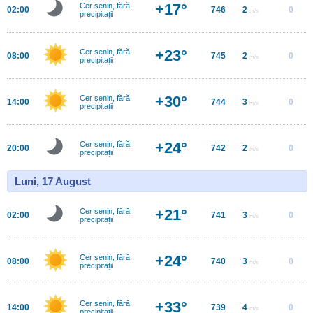
+17°
Cer senin, fără
02:00
746
2
0
m/s
precipitații
+23°
Cer senin, fără
08:00
745
2
0
m/s
precipitații
+30°
Cer senin, fără
14:00
744
3
0
m/s
precipitații
+24°
Cer senin, fără
20:00
742
2
0
m/s
precipitații
Luni, 17 August
+21°
Cer senin, fără
02:00
741
3
0
m/s
precipitații
+24°
Cer senin, fără
08:00
740
3
0
m/s
precipitații
+33°
Cer senin, fără
14:00
739
4
0
m/s
precipitații