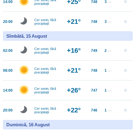
+25°
14:00
748
3
0
m/s
precipitații
+21°
Cer senin, fără
20:00
748
3
0
m/s
precipitații
Sîmbătă, 15 August
+16°
Cer senin, fără
02:00
749
2
0
m/s
precipitații
+21°
Cer senin, fără
08:00
748
1
0
m/s
precipitații
+26°
Cer senin, fără
14:00
747
1
0
m/s
precipitații
+22°
Cer senin, fără
20:00
746
1
0
m/s
precipitații
Duminică, 16 August