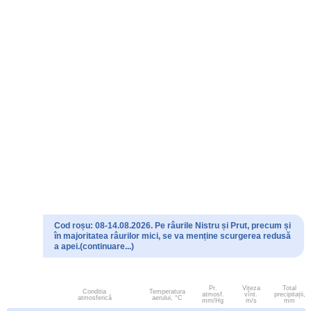
Cod roșu: 08-14.08.2026. Pe râurile Nistru și Prut, precum și
în majoritatea râurilor mici, se va menține scurgerea redusă
a apei.(continuare...)
Pr.
Viteza
Total
Conditia
Temperatura
atmosf.
vînt.
precipitații,
atmosferică
aerului, °C
mm/Hg
m/s
mm