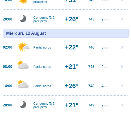
m/s
precipitații
+26°
Cer senin, fără
20:00
743
2
0
m/s
precipitații
Miercuri, 12 August
+22°
02:00
746
5
0
Parţial noros
m/s
+21°
08:00
748
4
0
Parțial noros
m/s
+26°
14:00
748
4
0
Parțial noros
m/s
+21°
Cer senin, fără
20:00
749
2
0
m/s
precipitații