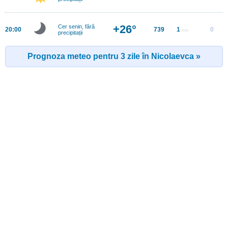
+26°
Cer senin, fără
20:00
739
1
0
m/s
precipitații
Prognoza meteo pentru 3 zile în Nicolaevca »