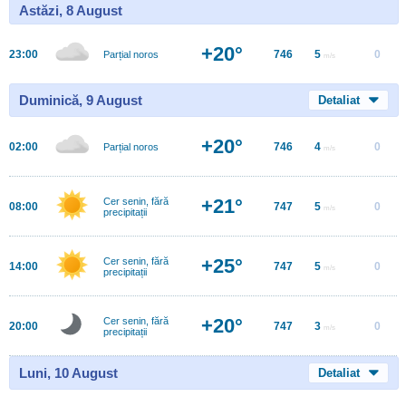
Astăzi, 8 August
+20°
23:00
746
5
0
Parțial noros
m/s
Duminică, 9 August
Detaliat
+20°
02:00
746
4
0
Parțial noros
m/s
+21°
Cer senin, fără
08:00
747
5
0
m/s
precipitații
+25°
Cer senin, fără
14:00
747
5
0
m/s
precipitații
+20°
Cer senin, fără
20:00
747
3
0
m/s
precipitații
Luni, 10 August
Detaliat