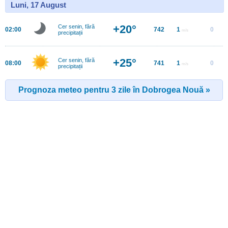
Luni, 17 August
+20°
Cer senin, fără
02:00
742
1
0
m/s
precipitații
+25°
Cer senin, fără
08:00
741
1
0
m/s
precipitații
Prognoza meteo pentru 3 zile în Dobrogea Nouă »