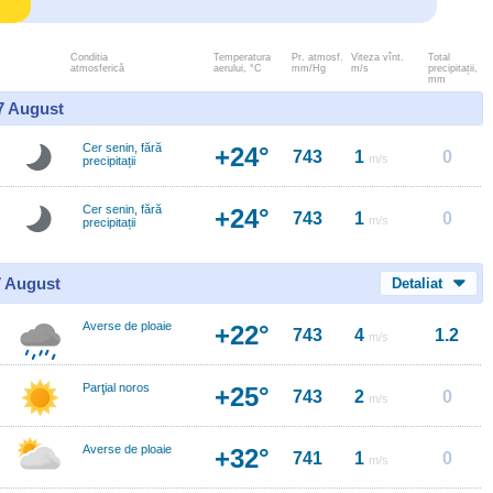
Conditia
Temperatura
Pr. atmosf.
Viteza vînt.
Total
atmosferică
aerului, °C
mm/Hg
m/s
precipitații,
mm
 7 August
Cer senin, fără
+24°
743
1
0
m/s
precipitații
Cer senin, fără
+24°
743
1
0
m/s
precipitații
7 August
Detaliat
Averse de ploaie
+22°
743
4
1.2
m/s
Parţial noros
+25°
743
2
0
m/s
Averse de ploaie
+32°
741
1
0
m/s