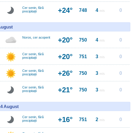
Cer senin, fără
+24°
748
4
0
m/s
precipitații
 August
Noros, cer acoperit
+20°
750
4
0
m/s
Cer senin, fără
+20°
751
3
0
m/s
precipitații
Cer senin, fără
+26°
750
3
0
m/s
precipitații
Cer senin, fără
+21°
750
3
0
m/s
precipitații
14 August
Cer senin, fără
+16°
751
2
0
m/s
precipitații