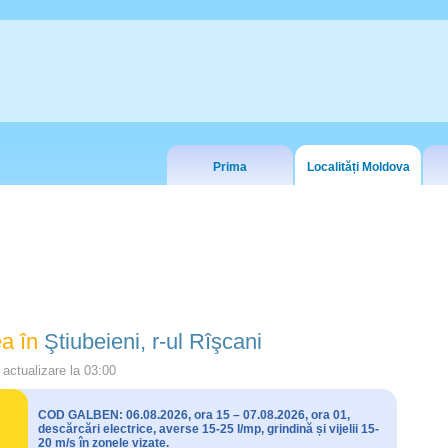
Prima
Localități Moldova
a în
Ştiubeieni, r-ul Rîşcani
actualizare la
03:00
COD GALBEN: 06.08.2026, ora 15 – 07.08.2026, ora 01,
descărcări electrice, averse 15-25 l/mp, grindină și vijelii 15-
20 m/s în zonele vizate.