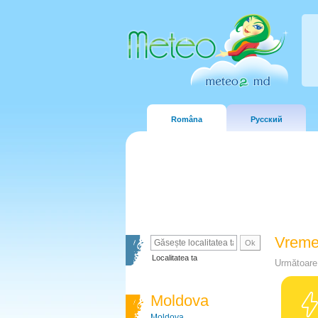
Româna
Русский
Vreme
Localitatea ta
Următoare 
Moldova
Moldova