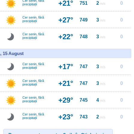
Cer senin, fără
+21°
751
2
0
m/s
precipitații
Cer senin, fără
+27°
749
3
0
m/s
precipitații
Cer senin, fără
+22°
748
3
0
m/s
precipitații
, 15 August
Cer senin, fără
+17°
747
3
0
m/s
precipitații
Cer senin, fără
+21°
747
3
0
m/s
precipitații
Cer senin, fără
+29°
745
4
0
m/s
precipitații
Cer senin, fără
+23°
743
2
0
m/s
precipitații