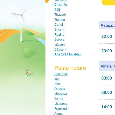
Chişinău
Bălţi
Tiraspol
Tighina
Cahul
Astăzi,
Briceni
Rezina
22:00
Soroca
Ialoveni
Căuşeni
23:00
Alte 1776 localități
Vineri, 
Peste hotare
Bucureşti
03:00
Iaşi
Kiev
Odessa
08:00
Moscova
Torino
Lisabona
14:00
Frankfurt
Atena