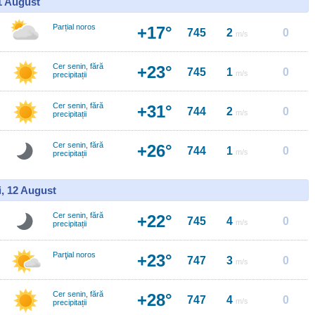
11 August
Parțial noros
+17°
745
2
0
m/s
Cer senin, fără
+23°
745
1
0
m/s
precipitații
Cer senin, fără
+31°
744
2
0
m/s
precipitații
Cer senin, fără
+26°
744
1
0
m/s
precipitații
i, 12 August
Cer senin, fără
+22°
745
4
0
m/s
precipitații
Parţial noros
+23°
747
3
0
m/s
Cer senin, fără
+28°
747
4
0
m/s
precipitații