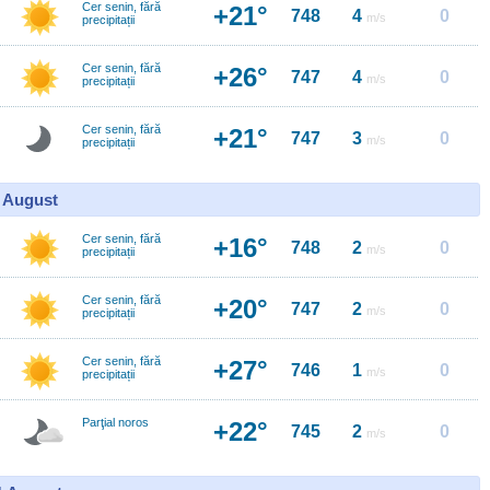
Cer senin, fără
+21°
748
4
0
m/s
precipitații
Cer senin, fără
+26°
747
4
0
m/s
precipitații
Cer senin, fără
+21°
747
3
0
m/s
precipitații
0 August
Cer senin, fără
+16°
748
2
0
m/s
precipitații
Cer senin, fără
+20°
747
2
0
m/s
precipitații
Cer senin, fără
+27°
746
1
0
m/s
precipitații
Parţial noros
+22°
745
2
0
m/s