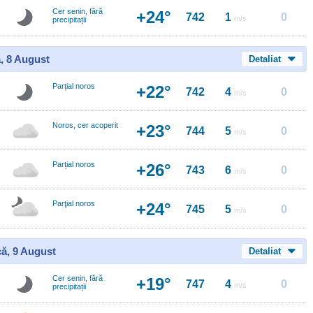
Cer senin, fără
+24°
742
1
0
m/s
precipitații
, 8 August
Detaliat
Parțial noros
+22°
742
4
0
m/s
Noros, cer acoperit
+23°
744
5
0
m/s
Parțial noros
+26°
743
6
0
m/s
Parţial noros
+24°
745
5
0
m/s
ă, 9 August
Detaliat
Cer senin, fără
+19°
747
4
0
m/s
precipitații