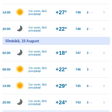
+27°
Cer senin, fără
14:00
749
2
0
m/s
precipitații
+22°
Cer senin, fără
20:00
748
2
0
m/s
precipitații
Sîmbătă, 15 August
+18°
Cer senin, fără
02:00
747
3
0
m/s
precipitații
+22°
Cer senin, fără
08:00
746
3
0
m/s
precipitații
+29°
Cer senin, fără
14:00
745
4
0
m/s
precipitații
+24°
Cer senin, fără
20:00
743
3
0
m/s
precipitații