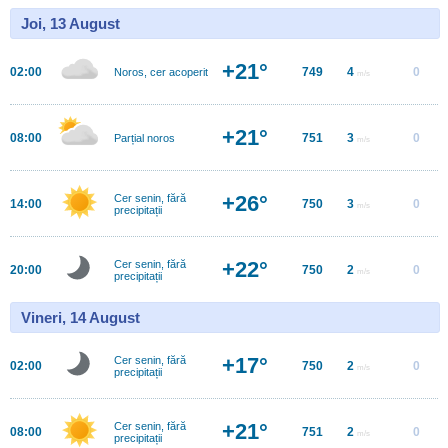
Joi, 13 August
+21°
02:00
749
4
0
Noros, cer acoperit
m/s
+21°
08:00
751
3
0
Parțial noros
m/s
+26°
Cer senin, fără
14:00
750
3
0
m/s
precipitații
+22°
Cer senin, fără
20:00
750
2
0
m/s
precipitații
Vineri, 14 August
+17°
Cer senin, fără
02:00
750
2
0
m/s
precipitații
+21°
Cer senin, fără
08:00
751
2
0
m/s
precipitații