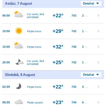
Astăzi, 7 August
Detaliat
+22°
Cer senin, fără
06:00
743
2
0
m/s
precipitații
+29°
10:00
742
1
0
Parțial noros
m/s
+32°
15:00
740
2
0
Parțial noros
m/s
+25°
Cer senin, fără
20:00
742
1
0
m/s
precipitații
Sîmbătă, 8 August
Detaliat
+22°
02:00
742
4
0
Parţial noros
m/s
+23°
08:00
744
6
0
Ploaie ușoară
m/s