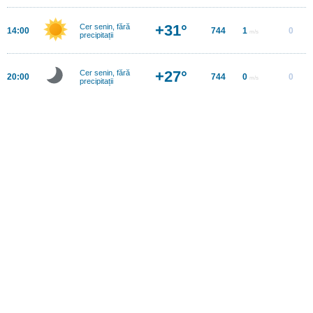
+31°
Cer senin, fără
14:00
744
1
0
m/s
precipitații
+27°
Cer senin, fără
20:00
744
0
0
m/s
precipitații