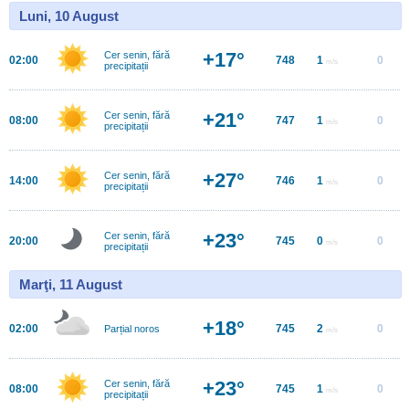
Luni, 10 August
+17°
Cer senin, fără
02:00
748
1
0
m/s
precipitații
+21°
Cer senin, fără
08:00
747
1
0
m/s
precipitații
+27°
Cer senin, fără
14:00
746
1
0
m/s
precipitații
+23°
Cer senin, fără
20:00
745
0
0
m/s
precipitații
Marţi, 11 August
+18°
02:00
745
2
0
Parțial noros
m/s
+23°
Cer senin, fără
08:00
745
1
0
m/s
precipitații