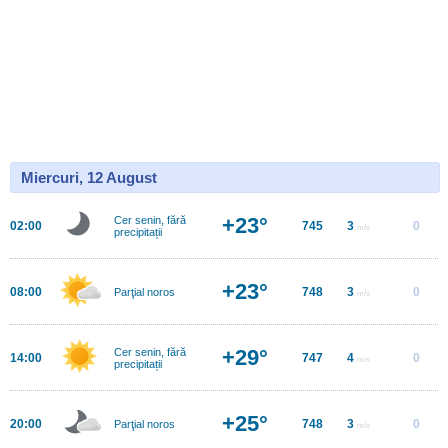
Miercuri, 12 August
+23°
Cer senin, fără
02:00
745
3
0
m/s
precipitații
+23°
08:00
748
3
0
Parţial noros
m/s
+29°
Cer senin, fără
14:00
747
4
0
m/s
precipitații
+25°
20:00
748
3
0
Parţial noros
m/s