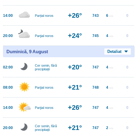
+26°
14:00
743
6
0
Parțial noros
m/s
+24°
20:00
745
4
0
Parţial noros
m/s
Duminică, 9 August
Detaliat
+20°
Cer senin, fără
02:00
747
4
0
m/s
precipitații
+21°
08:00
748
4
0
Parţial noros
m/s
+26°
14:00
747
4
0
Parţial noros
m/s
+21°
Cer senin, fără
20:00
747
2
0
m/s
precipitații