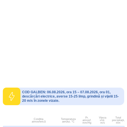
COD GALBEN: 06.08.2026, ora 15 – 07.08.2026, ora 01,
descărcări electrice, averse 15-25 l/mp, grindină și vijelii 15-
20 m/s în zonele vizate.
Pr.
Viteza
Total
Conditia
Temperatura
atmosf.
vînt.
precipitații,
atmosferică
aerului, °C
mm/Hg
m/s
mm