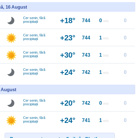
ă, 16 August
Cer senin, fără
+18°
744
0
0
m/s
precipitații
Cer senin, fără
+23°
744
1
0
m/s
precipitații
Cer senin, fără
+30°
743
1
0
m/s
precipitații
Cer senin, fără
+24°
742
1
0
m/s
precipitații
7 August
Cer senin, fără
+20°
742
0
0
m/s
precipitații
Cer senin, fără
+24°
741
1
0
m/s
precipitații