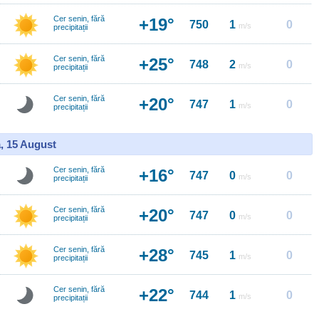
Cer senin, fără
+19°
750
1
0
m/s
precipitații
Cer senin, fără
+25°
748
2
0
m/s
precipitații
Cer senin, fără
+20°
747
1
0
m/s
precipitații
, 15 August
Cer senin, fără
+16°
747
0
0
m/s
precipitații
Cer senin, fără
+20°
747
0
0
m/s
precipitații
Cer senin, fără
+28°
745
1
0
m/s
precipitații
Cer senin, fără
+22°
744
1
0
m/s
precipitații