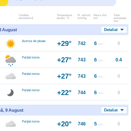
Conditia
Temperatura
Pr. atmosf.
Viteza vînt.
Total
atmosferică
aerului, °C
mm/Hg
m/s
precipitații,
mm
 8 August
Detaliat
Averse de ploaie
+29°
742
6
0
m/s
Parțial noros
+27°
743
6
0.4
m/s
Parțial noros
+27°
743
6
0
m/s
Parțial noros
+22°
744
6
0
m/s
ă, 9 August
Detaliat
Parţial noros
+20°
746
5
0
m/s