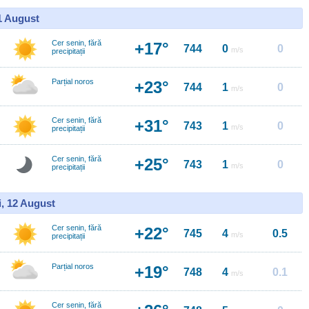
11 August
Cer senin, fără
+17°
744
0
0
m/s
precipitații
Parțial noros
+23°
744
1
0
m/s
Cer senin, fără
+31°
743
1
0
m/s
precipitații
Cer senin, fără
+25°
743
1
0
m/s
precipitații
i, 12 August
Cer senin, fără
+22°
745
4
0.5
m/s
precipitații
Parțial noros
+19°
748
4
0.1
m/s
Cer senin, fără