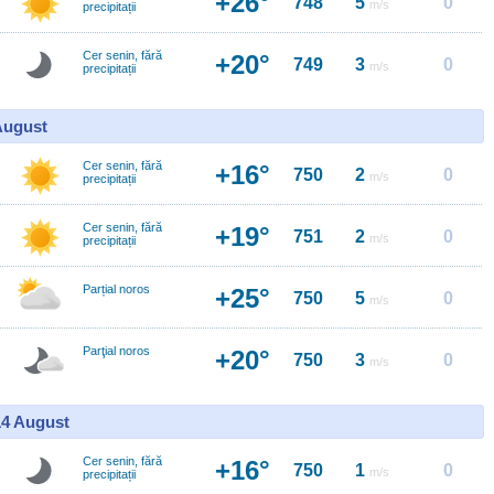
+26°
748
5
0
m/s
precipitații
Cer senin, fără
+20°
749
3
0
m/s
precipitații
 August
Cer senin, fără
+16°
750
2
0
m/s
precipitații
Cer senin, fără
+19°
751
2
0
m/s
precipitații
Parțial noros
+25°
750
5
0
m/s
Parţial noros
+20°
750
3
0
m/s
14 August
Cer senin, fără
+16°
750
1
0
m/s
precipitații