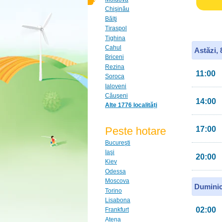
Chişinău
Bălţi
Tiraspol
Tighina
Cahul
Astăzi,
Briceni
Rezina
11:00
Soroca
Ialoveni
Căuşeni
14:00
Alte 1776 localități
Peste hotare
17:00
Bucureşti
Iaşi
20:00
Kiev
Odessa
Moscova
Duminic
Torino
Lisabona
02:00
Frankfurt
Atena