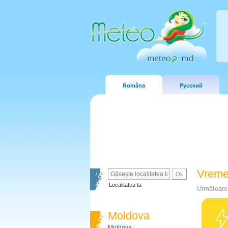
Româna
Русский
Vreme
Localitatea ta
Următoare 
Moldova
Moldova