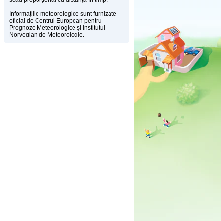
scad proporțional cu distanța în timp.
Informațiile meteorologice sunt furnizate
oficial de Centrul European pentru
Prognoze Meteorologice și Institutul
Norvegian de Meteorologie.