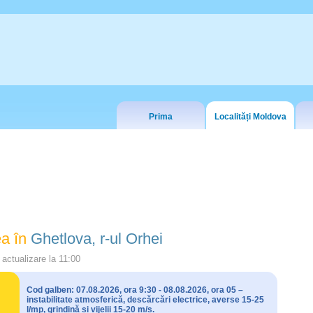
Prima
Localități Moldova
a în
Ghetlova, r-ul Orhei
actualizare la
11:00
Cod galben: 07.08.2026, ora 9:30 - 08.08.2026, ora 05 –
instabilitate atmosferică, descărcări electrice, averse 15-25
l/mp, grindină și vijelii 15-20 m/s.