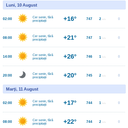
Luni, 10 August
+16°
Cer senin, fără
02:00
747
2
0
m/s
precipitații
+21°
Cer senin, fără
08:00
747
1
0
m/s
precipitații
+26°
Cer senin, fără
14:00
746
1
0
m/s
precipitații
+20°
Cer senin, fără
20:00
745
2
0
m/s
precipitații
Marţi, 11 August
+17°
Cer senin, fără
02:00
744
1
0
m/s
precipitații
+22°
Cer senin, fără
08:00
744
2
0
m/s
precipitații