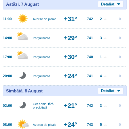
Astăzi, 7 August
Detaliat
+31°
11:00
742
2
0
Averse de ploaie
m/s
+29°
14:00
741
3
0
Parțial noros
m/s
+30°
17:00
740
1
0
Parțial noros
m/s
+24°
20:00
741
4
0
Parţial noros
m/s
Sîmbătă, 8 August
Detaliat
+21°
Cer senin, fără
02:00
742
3
0
m/s
precipitații
+24°
08:00
743
5
0
Averse de ploaie
m/s