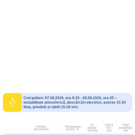
Cod galben: 07.08.2026, ora 9:30 - 08.08.2026, ora 05 –
instabilitate atmosferică, descărcări electrice, averse 15-25
l/mp, grindină și vijelii 15-20 m/s.
Pr.
Viteza
Total
Conditia
Temperatura
atmosf.
vînt.
precipitații,
atmosferică
aerului, °C
mm/Hg
m/s
mm