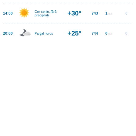
+30°
Cer senin, fără
14:00
743
1
0
m/s
precipitații
+25°
20:00
744
0
0
Parţial noros
m/s