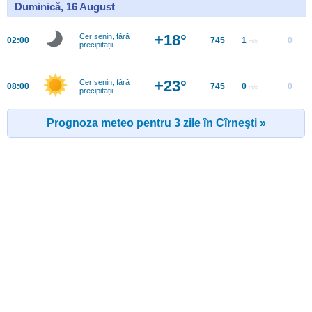
Duminică, 16 August
+18°
Cer senin, fără
02:00
745
1
0
m/s
precipitații
+23°
Cer senin, fără
08:00
745
0
0
m/s
precipitații
Prognoza meteo pentru 3 zile în Cîrneşti »