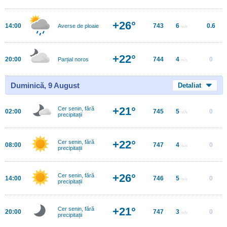
+26°
14:00
743
6
0.6
Averse de ploaie
m/s
+22°
20:00
744
4
0
Parțial noros
m/s
Duminică, 9 August
Detaliat
+21°
Cer senin, fără
02:00
745
5
0
m/s
precipitații
+22°
Cer senin, fără
08:00
747
4
0
m/s
precipitații
+26°
Cer senin, fără
14:00
746
5
0
m/s
precipitații
+21°
Cer senin, fără
20:00
747
3
0
m/s
precipitații