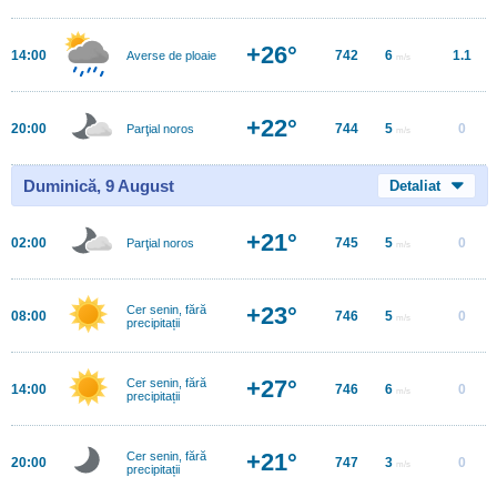
+26°
14:00
742
6
1.1
Averse de ploaie
m/s
+22°
20:00
744
5
0
Parţial noros
m/s
Duminică, 9 August
Detaliat
+21°
02:00
745
5
0
Parţial noros
m/s
+23°
Cer senin, fără
08:00
746
5
0
m/s
precipitații
+27°
Cer senin, fără
14:00
746
6
0
m/s
precipitații
+21°
Cer senin, fără
20:00
747
3
0
m/s
precipitații