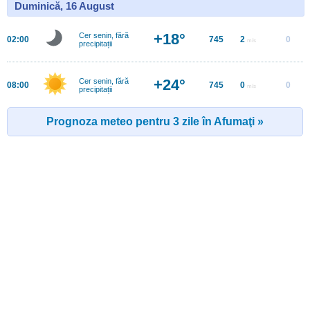
Duminică, 16 August
+18°
Cer senin, fără
02:00
745
2
0
m/s
precipitații
+24°
Cer senin, fără
08:00
745
0
0
m/s
precipitații
Prognoza meteo pentru 3 zile în Afumaţi »