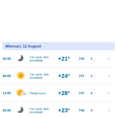
Miercuri, 12 August
+21°
Cer senin, fără
02:00
745
3
0
m/s
precipitații
+24°
Cer senin, fără
08:00
747
3
0
m/s
precipitații
+28°
14:00
747
4
0
Parţial noros
m/s
+23°
Cer senin, fără
20:00
748
4
0
m/s
precipitații