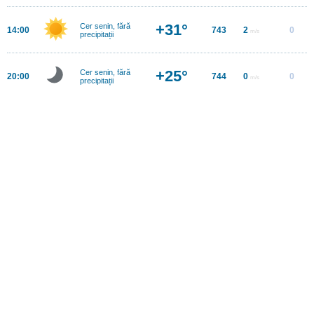
+31°
Cer senin, fără
14:00
743
2
0
m/s
precipitații
+25°
Cer senin, fără
20:00
744
0
0
m/s
precipitații