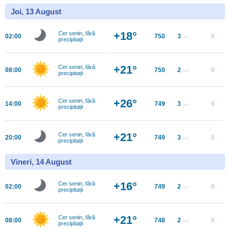
Joi, 13 August
+18°
Cer senin, fără
02:00
750
3
0
m/s
precipitații
+21°
Cer senin, fără
08:00
750
2
0
m/s
precipitații
+26°
Cer senin, fără
14:00
749
3
0
m/s
precipitații
+21°
Cer senin, fără
20:00
749
3
0
m/s
precipitații
Vineri, 14 August
+16°
Cer senin, fără
02:00
749
2
0
m/s
precipitații
+21°
Cer senin, fără
08:00
748
2
0
m/s
precipitații