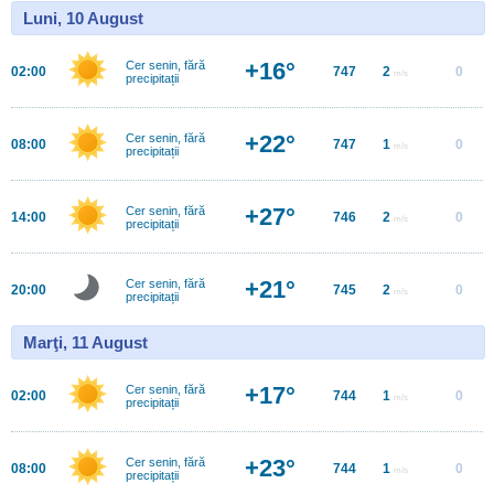
Luni, 10 August
+16°
Cer senin, fără
02:00
747
2
0
m/s
precipitații
+22°
Cer senin, fără
08:00
747
1
0
m/s
precipitații
+27°
Cer senin, fără
14:00
746
2
0
m/s
precipitații
+21°
Cer senin, fără
20:00
745
2
0
m/s
precipitații
Marţi, 11 August
+17°
Cer senin, fără
02:00
744
1
0
m/s
precipitații
+23°
Cer senin, fără
08:00
744
1
0
m/s
precipitații