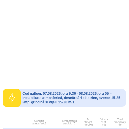
Cod galben: 07.08.2026, ora 9:30 - 08.08.2026, ora 05 –
instabilitate atmosferică, descărcări electrice, averse 15-25
l/mp, grindină și vijelii 15-20 m/s.
Pr.
Viteza
Total
Conditia
Temperatura
atmosf.
vînt.
precipitații,
atmosferică
aerului, °C
mm/Hg
m/s
mm