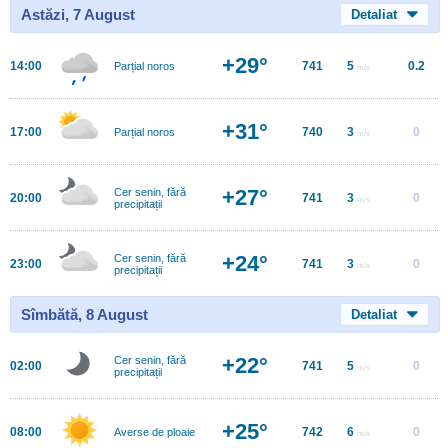
Astăzi, 7 August
Detaliat
+29°
14:00
741
5
0.2
Parțial noros
m/s
+31°
17:00
740
3
0
Parțial noros
m/s
+27°
Cer senin, fără
20:00
741
3
0
m/s
precipitații
+24°
Cer senin, fără
23:00
741
3
0
m/s
precipitații
Sîmbătă, 8 August
Detaliat
+22°
Cer senin, fără
02:00
741
5
0
m/s
precipitații
+25°
08:00
742
6
0
Averse de ploaie
m/s