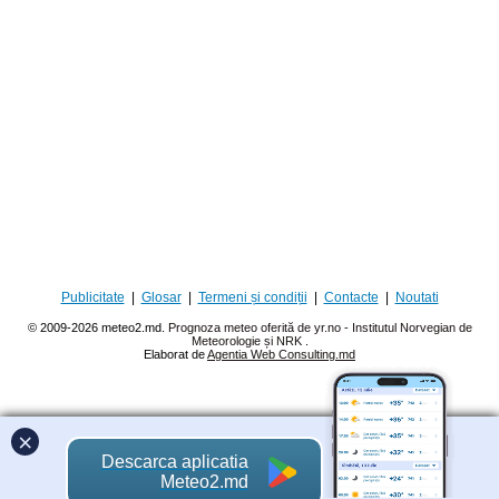
Publicitate
|
Glosar
|
Termeni și condiții
|
Contacte
|
Noutati
© 2009-2026 meteo2.md.
Prognoza meteo oferită de yr.no - Institutul Norvegian de
Meteorologie și NRK
.
Elaborat de
Agentia Web Consulting.md
×
Descarca aplicatia
Meteo2.md