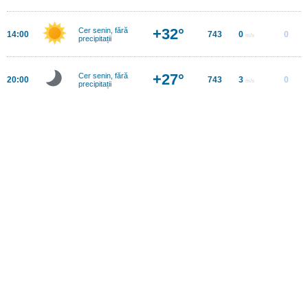
+32°
Cer senin, fără
14:00
743
0
0
m/s
precipitații
+27°
Cer senin, fără
20:00
743
3
0
m/s
precipitații