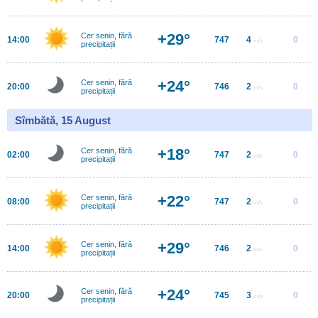
+29°
Cer senin, fără
14:00
747
4
0
m/s
precipitații
+24°
Cer senin, fără
20:00
746
2
0
m/s
precipitații
Sîmbătă, 15 August
+18°
Cer senin, fără
02:00
747
2
0
m/s
precipitații
+22°
Cer senin, fără
08:00
747
2
0
m/s
precipitații
+29°
Cer senin, fără
14:00
746
2
0
m/s
precipitații
+24°
Cer senin, fără
20:00
745
3
0
m/s
precipitații