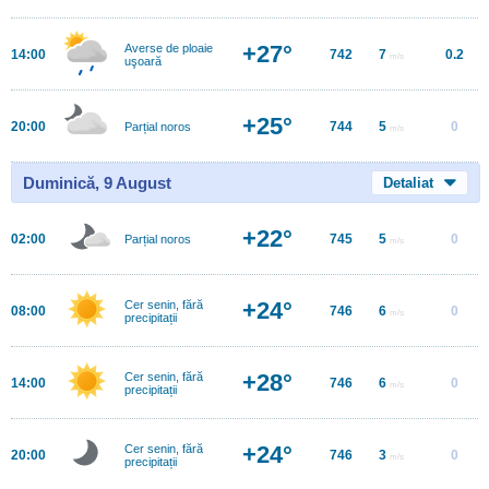
+27°
Averse de ploaie
14:00
742
7
0.2
m/s
uşoară
+25°
20:00
744
5
0
Parțial noros
m/s
Duminică, 9 August
Detaliat
+22°
02:00
745
5
0
Parțial noros
m/s
+24°
Cer senin, fără
08:00
746
6
0
m/s
precipitații
+28°
Cer senin, fără
14:00
746
6
0
m/s
precipitații
+24°
Cer senin, fără
20:00
746
3
0
m/s
precipitații