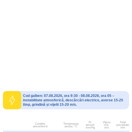
Cod galben: 07.08.2026, ora 9:30 - 08.08.2026, ora 05 –
instabilitate atmosferică, descărcări electrice, averse 15-25
l/mp, grindină și vijelii 15-20 m/s.
Pr.
Viteza
Total
Conditia
Temperatura
atmosf.
vînt.
precipitații,
atmosferică
aerului, °C
mm/Hg
m/s
mm