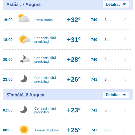
Astăzi, 7 August
Detaliat
+32°
16:00
740
3
0
Parţial noros
m/s
+31°
Cer senin, fără
18:00
740
3
0
m/s
precipitații
+28°
Cer senin, fără
20:00
740
4
0
m/s
precipitații
+26°
Cer senin, fără
23:00
741
5
0
m/s
precipitații
Sîmbătă, 8 August
Detaliat
+23°
Cer senin, fără
02:00
741
5
0
m/s
precipitații
+25°
08:00
742
6
0
Averse de ploaie
m/s