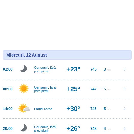
Miercuri, 12 August
+23°
Cer senin, fără
02:00
745
3
0
m/s
precipitații
+25°
Cer senin, fără
08:00
747
5
0
m/s
precipitații
+30°
14:00
746
5
0
Parţial noros
m/s
+26°
Cer senin, fără
20:00
748
4
0
m/s
precipitații