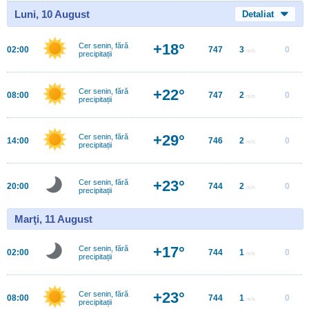
Luni, 10 August
Detaliat
+18°
Cer senin, fără
02:00
747
3
0
m/s
precipitații
+22°
Cer senin, fără
08:00
747
2
0
m/s
precipitații
+29°
Cer senin, fără
14:00
746
2
0
m/s
precipitații
+23°
Cer senin, fără
20:00
744
2
0
m/s
precipitații
Marţi, 11 August
+17°
Cer senin, fără
02:00
744
1
0
m/s
precipitații
+23°
Cer senin, fără
08:00
744
1
0
m/s
precipitații