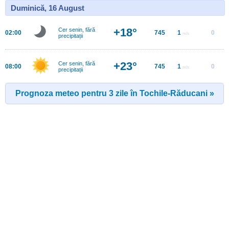
Duminică, 16 August
+18°
Cer senin, fără
02:00
745
1
0
m/s
precipitații
+23°
Cer senin, fără
08:00
745
1
0
m/s
precipitații
Prognoza meteo pentru 3 zile în Tochile-Răducani »