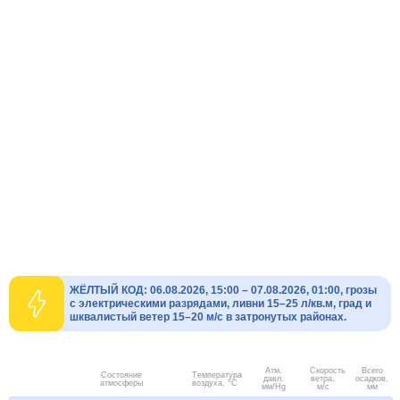
ЖЁЛТЫЙ КОД: 06.08.2026, 15:00 – 07.08.2026, 01:00, грозы
с электрическими разрядами, ливни 15–25 л/кв.м, град и
шквалистый ветер 15–20 м/с в затронутых районах.
Атм.
Скорость
Всего
Состояние
Температура
давл.
ветра.
осадков,
атмосферы
воздуха, °C
мм/Hg
м/с
мм