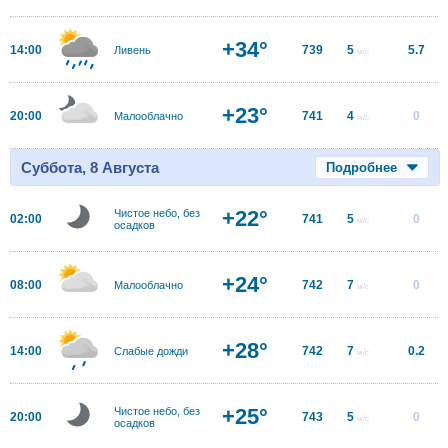
+34°
14:00
739
5
5.7
Ливень
м/с
+23°
20:00
741
4
0
Малооблачно
м/с
Суббота, 8 Августа
Подробнее
+22°
Чистое небо, без
02:00
741
5
0
м/с
осадков
+24°
08:00
742
7
0
Малооблачно
м/с
+28°
14:00
742
7
0.2
Слабые дожди
м/с
+25°
Чистое небо, без
20:00
743
5
0
м/с
осадков