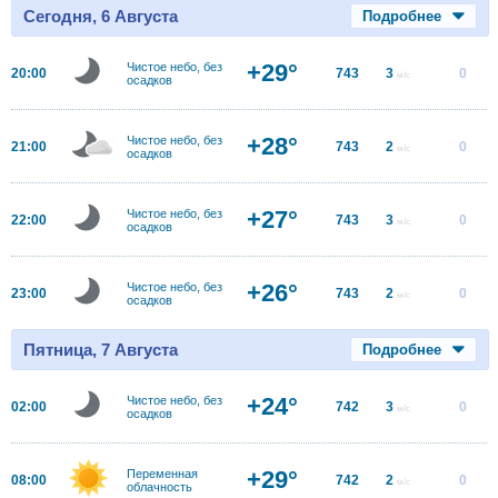
Сегодня, 6 Августа
Подробнее
+29°
Чистое небо, без
20:00
743
3
0
м/с
осадков
+28°
Чистое небо, без
21:00
743
2
0
м/с
осадков
+27°
Чистое небо, без
22:00
743
3
0
м/с
осадков
+26°
Чистое небо, без
23:00
743
2
0
м/с
осадков
Пятница, 7 Августа
Подробнее
+24°
Чистое небо, без
02:00
742
3
0
м/с
осадков
+29°
Переменная
08:00
742
2
0
м/с
облачность