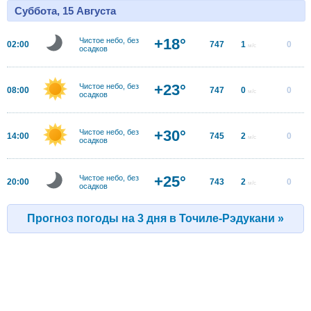
Суббота, 15 Августа
+18°
Чистое небо, без
02:00
747
1
0
м/с
осадков
+23°
Чистое небо, без
08:00
747
0
0
м/с
осадков
+30°
Чистое небо, без
14:00
745
2
0
м/с
осадков
+25°
Чистое небо, без
20:00
743
2
0
м/с
осадков
Прогноз погоды на 3 дня в Точиле-Рэдукани »