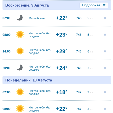
Воскресение, 9 Августа
Подробнее
+22°
02:00
745
5
0
Малооблачно
м/с
+23°
Чистое небо, без
08:00
746
5
0
м/с
осадков
+29°
Чистое небо, без
14:00
746
6
0
м/с
осадков
+24°
Чистое небо, без
20:00
746
3
0
м/с
осадков
Понедельник, 10 Августа
+18°
Чистое небо, без
02:00
747
3
0
м/с
осадков
+22°
Чистое небо, без
08:00
747
3
0
м/с
осадков