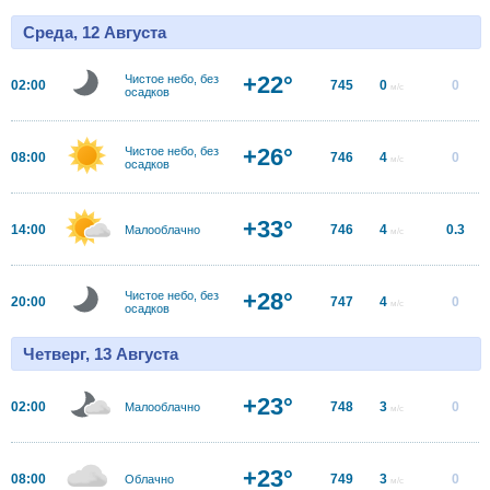
Среда, 12 Августа
+22°
Чистое небо, без
02:00
745
0
0
м/с
осадков
+26°
Чистое небо, без
08:00
746
4
0
м/с
осадков
+33°
14:00
746
4
0.3
Малооблачно
м/с
+28°
Чистое небо, без
20:00
747
4
0
м/с
осадков
Четверг, 13 Августа
+23°
02:00
748
3
0
Малооблачно
м/с
+23°
08:00
749
3
0
Облачно
м/с