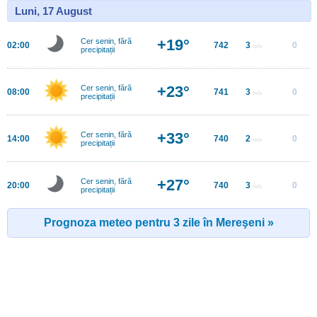
Luni, 17 August
+19°
Cer senin, fără
02:00
742
3
0
m/s
precipitații
+23°
Cer senin, fără
08:00
741
3
0
m/s
precipitații
+33°
Cer senin, fără
14:00
740
2
0
m/s
precipitații
+27°
Cer senin, fără
20:00
740
3
0
m/s
precipitații
Prognoza meteo pentru 3 zile în Mereşeni »