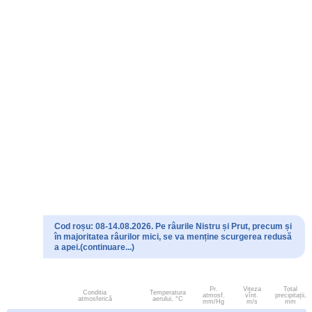
Cod roșu: 08-14.08.2026. Pe râurile Nistru și Prut, precum și
în majoritatea râurilor mici, se va menține scurgerea redusă
a apei.(continuare...)
Pr.
Viteza
Total
Conditia
Temperatura
atmosf.
vînt.
precipitații,
atmosferică
aerului, °C
mm/Hg
m/s
mm