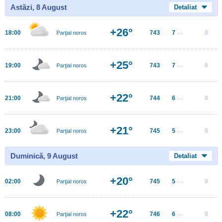
Astăzi, 8 August
Detaliat
+26°
18:00
743
7
0
Parţial noros
m/s
+25°
19:00
743
7
0
Parţial noros
m/s
+22°
21:00
744
6
0
Parţial noros
m/s
+21°
23:00
745
5
0
Parţial noros
m/s
Duminică, 9 August
Detaliat
+20°
02:00
745
5
0
Parţial noros
m/s
+22°
08:00
746
6
0
Parţial noros
m/s