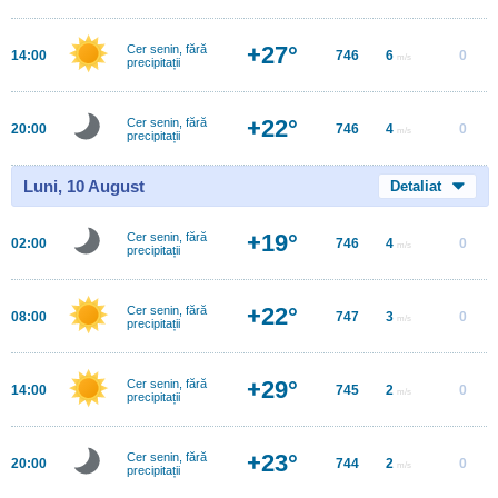
+27°
Cer senin, fără
14:00
746
6
0
m/s
precipitații
+22°
Cer senin, fără
20:00
746
4
0
m/s
precipitații
Luni, 10 August
Detaliat
+19°
Cer senin, fără
02:00
746
4
0
m/s
precipitații
+22°
Cer senin, fără
08:00
747
3
0
m/s
precipitații
+29°
Cer senin, fără
14:00
745
2
0
m/s
precipitații
+23°
Cer senin, fără
20:00
744
2
0
m/s
precipitații