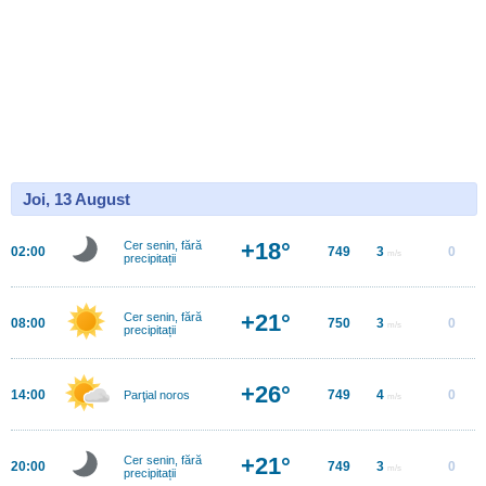
Joi, 13 August
+18°
Cer senin, fără
02:00
749
3
0
m/s
precipitații
+21°
Cer senin, fără
08:00
750
3
0
m/s
precipitații
+26°
14:00
749
4
0
Parţial noros
m/s
+21°
Cer senin, fără
20:00
749
3
0
m/s
precipitații