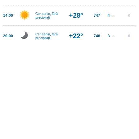
+28°
Cer senin, fără
14:00
747
4
0
m/s
precipitații
+22°
Cer senin, fără
20:00
748
3
0
m/s
precipitații