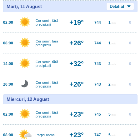
Marţi, 11 August
Detaliat
+19°
Cer senin, fără
02:00
744
1
0
m/s
precipitații
+26°
Cer senin, fără
08:00
744
1
0
m/s
precipitații
+32°
Cer senin, fără
14:00
743
2
0
m/s
precipitații
+26°
Cer senin, fără
20:00
743
2
0
m/s
precipitații
Miercuri, 12 August
+23°
Cer senin, fără
02:00
745
5
0
m/s
precipitații
+23°
08:00
747
5
0
Parţial noros
m/s