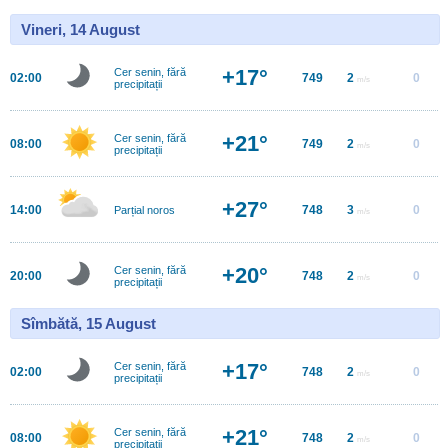
Vineri, 14 August
+17°
Cer senin, fără
02:00
749
2
0
m/s
precipitații
+21°
Cer senin, fără
08:00
749
2
0
m/s
precipitații
+27°
14:00
748
3
0
Parțial noros
m/s
+20°
Cer senin, fără
20:00
748
2
0
m/s
precipitații
Sîmbătă, 15 August
+17°
Cer senin, fără
02:00
748
2
0
m/s
precipitații
+21°
Cer senin, fără
08:00
748
2
0
m/s
precipitații