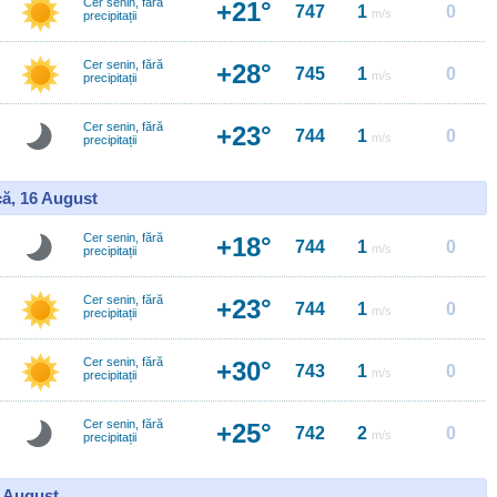
Cer senin, fără
+21°
747
1
0
m/s
precipitații
Cer senin, fără
+28°
745
1
0
m/s
precipitații
Cer senin, fără
+23°
744
1
0
m/s
precipitații
ă, 16 August
Cer senin, fără
+18°
744
1
0
m/s
precipitații
Cer senin, fără
+23°
744
1
0
m/s
precipitații
Cer senin, fără
+30°
743
1
0
m/s
precipitații
Cer senin, fără
+25°
742
2
0
m/s
precipitații
7 August