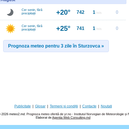
Cer senin, fără
+20°
742
1
0
m/s
precipitații
Cer senin, fără
+25°
741
1
0
m/s
precipitații
Prognoza meteo pentru 3 zile în Sturzovca »
Publicitate
|
Glosar
|
Termeni și condiții
|
Contacte
|
Noutati
-2026 meteo2.md.
Prognoza meteo oferită de yr.no - Institutul Norvegian de Meteorologie ș
Elaborat de
Agentia Web Consulting.md