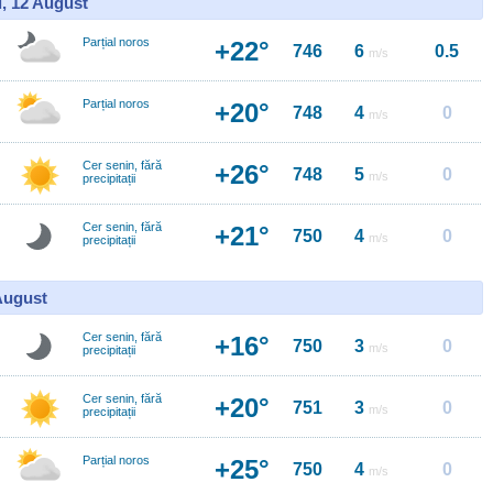
i, 12 August
Parțial noros
+22°
746
6
0.5
m/s
Parțial noros
+20°
748
4
0
m/s
Cer senin, fără
+26°
748
5
0
m/s
precipitații
Cer senin, fără
+21°
750
4
0
m/s
precipitații
 August
Cer senin, fără
+16°
750
3
0
m/s
precipitații
Cer senin, fără
+20°
751
3
0
m/s
precipitații
Parțial noros
+25°
750
4
0
m/s