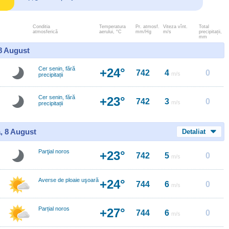
Conditia
Temperatura
Pr. atmosf.
Viteza vînt.
Total
atmosferică
aerului, °C
mm/Hg
m/s
precipitații,
mm
 8 August
Cer senin, fără
+24°
742
4
0
m/s
precipitații
Cer senin, fără
+23°
742
3
0
m/s
precipitații
, 8 August
Detaliat
Parţial noros
+23°
742
5
0
m/s
Averse de ploaie uşoară
+24°
744
6
0
m/s
Parțial noros
+27°
744
6
0
m/s