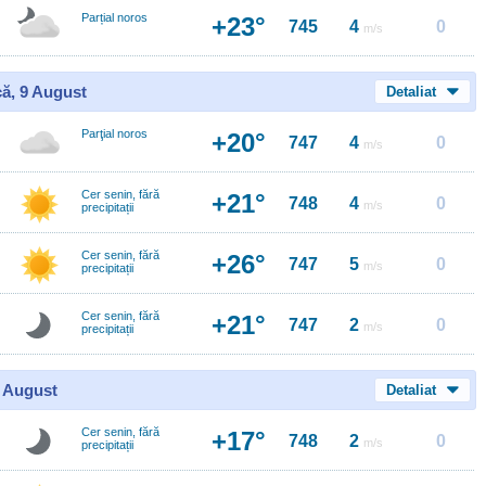
Parțial noros
+23°
745
4
0
m/s
ă, 9 August
Detaliat
Parţial noros
+20°
747
4
0
m/s
Cer senin, fără
+21°
748
4
0
m/s
precipitații
Cer senin, fără
+26°
747
5
0
m/s
precipitații
Cer senin, fără
+21°
747
2
0
m/s
precipitații
0 August
Detaliat
Cer senin, fără
+17°
748
2
0
m/s
precipitații