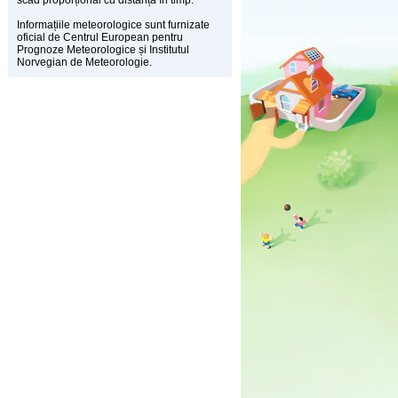
scad proporțional cu distanța în timp.
Informațiile meteorologice sunt furnizate
oficial de Centrul European pentru
Prognoze Meteorologice și Institutul
Norvegian de Meteorologie.