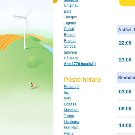
Chişinău
Bălţi
Tiraspol
Tighina
Cahul
Astăzi,
Briceni
Rezina
22:00
Soroca
Ialoveni
Căuşeni
23:00
Alte 1776 localități
Sîmbătă
Peste hotare
Bucureşti
03:00
Iaşi
Kiev
Odessa
08:00
Moscova
Torino
Lisabona
14:00
Frankfurt
Atena