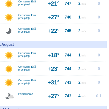
Cer senin, fără
+21°
747
2
0
m/s
precipitații
Cer senin, fără
+27°
746
1
0
m/s
precipitații
Cer senin, fără
+22°
745
2
0
m/s
precipitații
11 August
Cer senin, fără
+18°
744
1
0
m/s
precipitații
Cer senin, fără
+23°
744
2
0
m/s
precipitații
Cer senin, fără
+31°
743
2
0
m/s
precipitații
Parţial noros
+27°
743
4
0.1
m/s