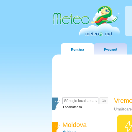
Româna
Русский
Vreme
Localitatea ta
Următoare 
Moldova
Moldova