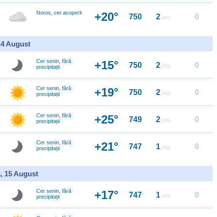
Noros, cer acoperit
+20°
750
2
0
m/s
14 August
Cer senin, fără
+15°
750
2
0
m/s
precipitații
Cer senin, fără
+19°
750
2
0
m/s
precipitații
Cer senin, fără
+25°
749
2
0
m/s
precipitații
Cer senin, fără
+21°
747
1
0
m/s
precipitații
, 15 August
Cer senin, fără
+17°
747
1
0
m/s
precipitații