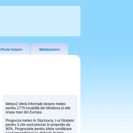
Peste hotare
Webmasteri
Meteo2 oferă informații despre meteo
pentru 1776 localități din Moldova și alte
orașe mari din Europa.
Prognoza meteo în Sturzovca, r-ul Glodeni
pentru 3 zile sunt precise în proporție de
90%. Prognozele pentru zilele următoare