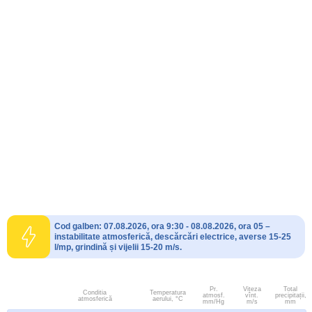
Cod galben: 07.08.2026, ora 9:30 - 08.08.2026, ora 05 –
instabilitate atmosferică, descărcări electrice, averse 15-25
l/mp, grindină și vijelii 15-20 m/s.
Pr.
Viteza
Total
Conditia
Temperatura
atmosf.
vînt.
precipitații,
atmosferică
aerului, °C
mm/Hg
m/s
mm