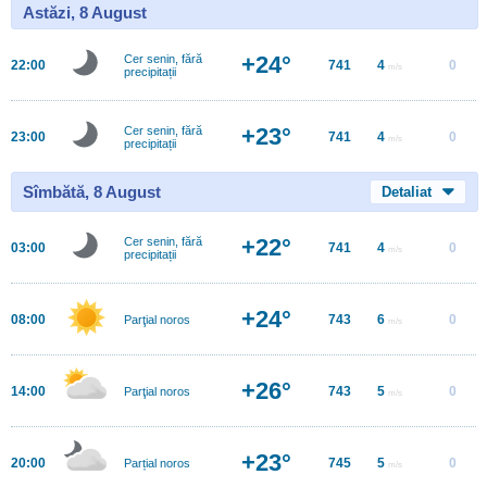
Astăzi, 8 August
+24°
Cer senin, fără
22:00
741
4
0
m/s
precipitații
+23°
Cer senin, fără
23:00
741
4
0
m/s
precipitații
Sîmbătă, 8 August
Detaliat
+22°
Cer senin, fără
03:00
741
4
0
m/s
precipitații
+24°
08:00
743
6
0
Parţial noros
m/s
+26°
14:00
743
5
0
Parţial noros
m/s
+23°
20:00
745
5
0
Parțial noros
m/s