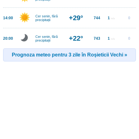
+29°
Cer senin, fără
14:00
744
1
0
m/s
precipitații
+22°
Cer senin, fără
20:00
743
1
0
m/s
precipitații
Prognoza meteo pentru 3 zile în Roşieticii Vechi »