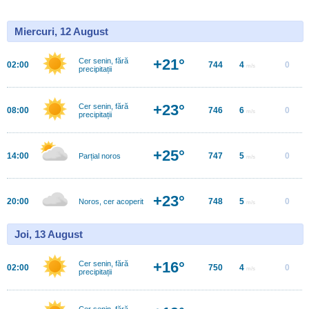
Miercuri, 12 August
+21°
Cer senin, fără
02:00
744
4
0
m/s
precipitații
+23°
Cer senin, fără
08:00
746
6
0
m/s
precipitații
+25°
14:00
747
5
0
Parțial noros
m/s
+23°
20:00
748
5
0
Noros, cer acoperit
m/s
Joi, 13 August
+16°
Cer senin, fără
02:00
750
4
0
m/s
precipitații
Cer senin, fără