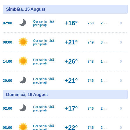
Sîmbătă, 15 August
+16°
Cer senin, fără
02:00
750
2
0
m/s
precipitații
+21°
Cer senin, fără
08:00
749
3
0
m/s
precipitații
+26°
Cer senin, fără
14:00
748
1
0
m/s
precipitații
+21°
Cer senin, fără
20:00
746
1
0
m/s
precipitații
Duminică, 16 August
+17°
Cer senin, fără
02:00
746
2
0
m/s
precipitații
+22°
Cer senin, fără
08:00
745
2
0
m/s
precipitații