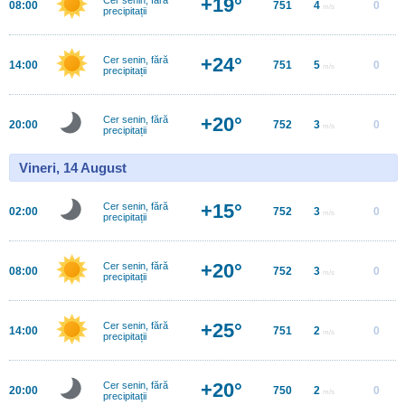
+19°
08:00
751
4
0
m/s
precipitații
+24°
Cer senin, fără
14:00
751
5
0
m/s
precipitații
+20°
Cer senin, fără
20:00
752
3
0
m/s
precipitații
Vineri, 14 August
+15°
Cer senin, fără
02:00
752
3
0
m/s
precipitații
+20°
Cer senin, fără
08:00
752
3
0
m/s
precipitații
+25°
Cer senin, fără
14:00
751
2
0
m/s
precipitații
+20°
Cer senin, fără
20:00
750
2
0
m/s
precipitații