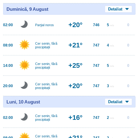
Duminică, 9 August
Detaliat
+20°
02:00
746
5
0
Parţial noros
m/s
+21°
Cer senin, fără
08:00
747
4
0
m/s
precipitații
+25°
Cer senin, fără
14:00
747
5
0
m/s
precipitații
+20°
Cer senin, fără
20:00
747
3
0
m/s
precipitații
Luni, 10 August
Detaliat
+16°
Cer senin, fără
02:00
747
2
0
m/s
precipitații
+21°
Cer senin, fără
08:00
747
2
0