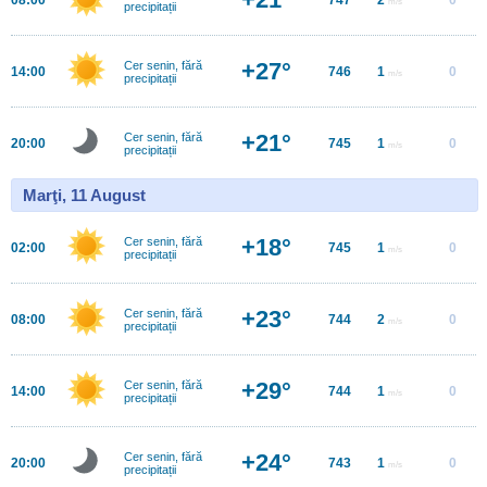
m/s
precipitații
+27°
Cer senin, fără
14:00
746
1
0
m/s
precipitații
+21°
Cer senin, fără
20:00
745
1
0
m/s
precipitații
Marţi, 11 August
+18°
Cer senin, fără
02:00
745
1
0
m/s
precipitații
+23°
Cer senin, fără
08:00
744
2
0
m/s
precipitații
+29°
Cer senin, fără
14:00
744
1
0
m/s
precipitații
+24°
Cer senin, fără
20:00
743
1
0
m/s
precipitații