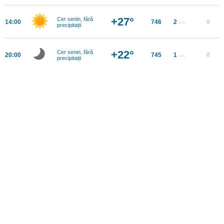
+27°
Cer senin, fără
14:00
746
2
0
m/s
precipitații
+22°
Cer senin, fără
20:00
745
1
0
m/s
precipitații