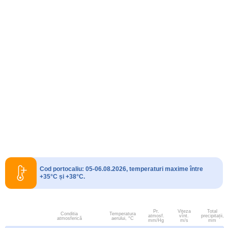
Cod portocaliu: 05-06.08.2026, temperaturi maxime între
+35°C și +38°C.
Pr.
Viteza
Total
Conditia
Temperatura
atmosf.
vînt.
precipitații,
atmosferică
aerului, °C
mm/Hg
m/s
mm