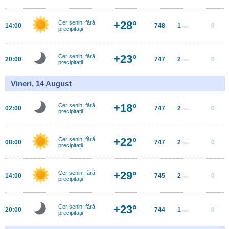
+28°
Cer senin, fără
14:00
748
1
0
m/s
precipitații
+23°
Cer senin, fără
20:00
747
2
0
m/s
precipitații
Vineri, 14 August
+18°
Cer senin, fără
02:00
747
2
0
m/s
precipitații
+22°
Cer senin, fără
08:00
747
2
0
m/s
precipitații
+29°
Cer senin, fără
14:00
745
2
0
m/s
precipitații
+23°
Cer senin, fără
20:00
744
1
0
m/s
precipitații