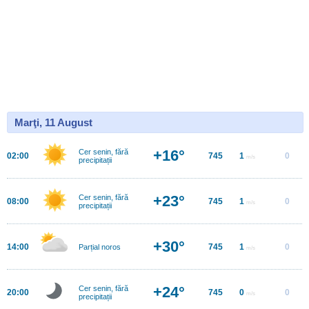
Marţi, 11 August
+16°
Cer senin, fără
02:00
745
1
0
m/s
precipitații
+23°
Cer senin, fără
08:00
745
1
0
m/s
precipitații
+30°
14:00
745
1
0
Parțial noros
m/s
+24°
Cer senin, fără
20:00
745
0
0
m/s
precipitații