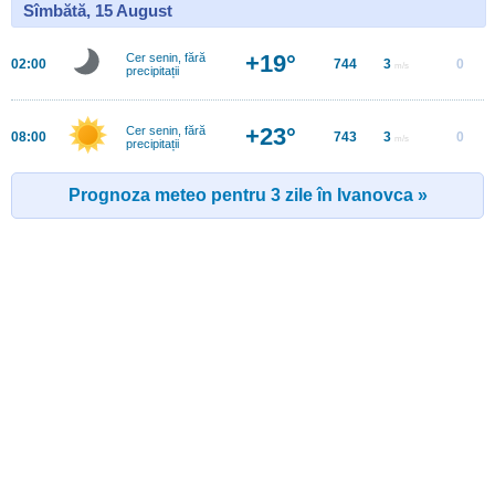
Sîmbătă, 15 August
+19°
Cer senin, fără
02:00
744
3
0
m/s
precipitații
+23°
Cer senin, fără
08:00
743
3
0
m/s
precipitații
Prognoza meteo pentru 3 zile în Ivanovca »