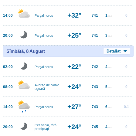
+32°
14:00
741
1
0
Parțial noros
m/s
+25°
20:00
741
3
0
Parţial noros
m/s
Sîmbătă, 8 August
Detaliat
+22°
02:00
742
4
0
Parţial noros
m/s
+24°
Averse de ploaie
08:00
743
5
0
m/s
uşoară
+27°
14:00
743
6
0.1
Parţial noros
m/s
+24°
Cer senin, fără
20:00
745
4
0
m/s
precipitații