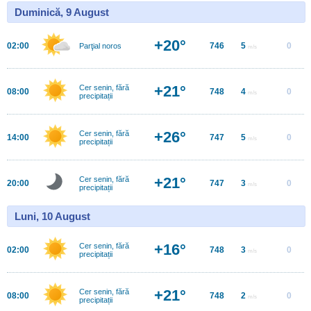
Duminică, 9 August
+20°
02:00
746
5
0
Parţial noros
m/s
+21°
Cer senin, fără
08:00
748
4
0
m/s
precipitații
+26°
Cer senin, fără
14:00
747
5
0
m/s
precipitații
+21°
Cer senin, fără
20:00
747
3
0
m/s
precipitații
Luni, 10 August
+16°
Cer senin, fără
02:00
748
3
0
m/s
precipitații
+21°
Cer senin, fără
08:00
748
2
0
m/s
precipitații