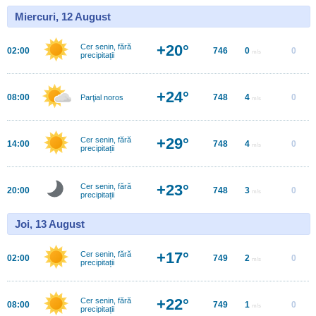
Miercuri, 12 August
+20°
Cer senin, fără
02:00
746
0
0
m/s
precipitații
+24°
08:00
748
4
0
Parţial noros
m/s
+29°
Cer senin, fără
14:00
748
4
0
m/s
precipitații
+23°
Cer senin, fără
20:00
748
3
0
m/s
precipitații
Joi, 13 August
+17°
Cer senin, fără
02:00
749
2
0
m/s
precipitații
+22°
Cer senin, fără
08:00
749
1
0
m/s
precipitații