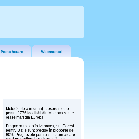
Peste hotare
Webmasteri
Meteo2 oferă informații despre meteo
pentru 1776 localități din Moldova și alte
orașe mari din Europa.
Prognoza meteo în Ivanovca, r-ul Floreşti
pentru 3 zile sunt precise în proporție de
90%. Prognozele pentru zilele următoare