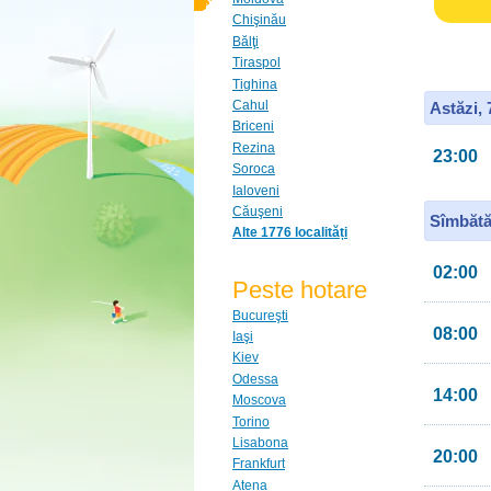
Chişinău
Bălţi
Tiraspol
Tighina
Cahul
Astăzi,
Briceni
Rezina
23:00
Soroca
Ialoveni
Căuşeni
Sîmbătă
Alte 1776 localități
02:00
Peste hotare
Bucureşti
08:00
Iaşi
Kiev
Odessa
14:00
Moscova
Torino
Lisabona
20:00
Frankfurt
Atena