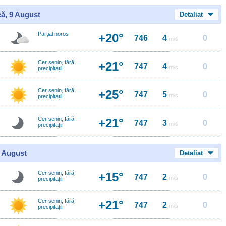
ă, 9 August
Detaliat
Parțial noros
+20°
746
4
0
m/s
Cer senin, fără
+21°
747
4
0
m/s
precipitații
Cer senin, fără
+25°
747
5
0
m/s
precipitații
Cer senin, fără
+21°
747
3
0
m/s
precipitații
0 August
Detaliat
Cer senin, fără
+15°
747
2
0
m/s
precipitații
Cer senin, fără
+21°
747
2
0
m/s
precipitații