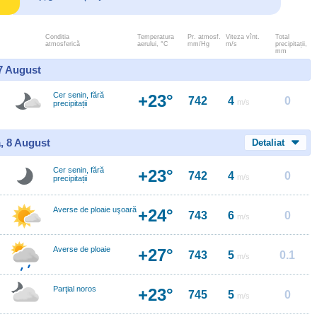
Conditia
Temperatura
Pr. atmosf.
Viteza vînt.
Total
atmosferică
aerului, °C
mm/Hg
m/s
precipitații,
mm
 7 August
Cer senin, fără
+23°
742
4
0
m/s
precipitații
, 8 August
Detaliat
Cer senin, fără
+23°
742
4
0
m/s
precipitații
Averse de ploaie uşoară
+24°
743
6
0
m/s
Averse de ploaie
+27°
743
5
0.1
m/s
Parţial noros
+23°
745
5
0
m/s