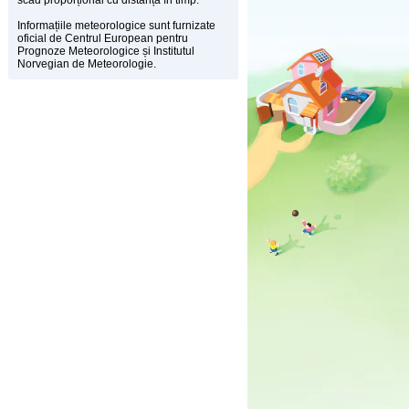
scad proporțional cu distanța în timp.
Informațiile meteorologice sunt furnizate
oficial de Centrul European pentru
Prognoze Meteorologice și Institutul
Norvegian de Meteorologie.