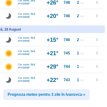
Cer senin, fără
+26°
748
2
0
m/s
precipitații
Cer senin, fără
+20°
746
2
0
m/s
precipitații
ă, 16 August
Cer senin, fără
+15°
746
2
0
m/s
precipitații
Cer senin, fără
+21°
745
1
0
m/s
precipitații
Cer senin, fără
+29°
744
1
0
m/s
precipitații
Cer senin, fără
+22°
743
1
0
m/s
precipitații
Prognoza meteo pentru 3 zile în Ivanovca »