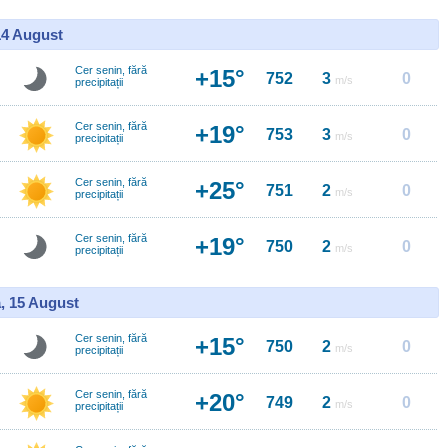
14 August
Cer senin, fără
+15°
752
3
0
m/s
precipitații
Cer senin, fără
+19°
753
3
0
m/s
precipitații
Cer senin, fără
+25°
751
2
0
m/s
precipitații
Cer senin, fără
+19°
750
2
0
m/s
precipitații
, 15 August
Cer senin, fără
+15°
750
2
0
m/s
precipitații
Cer senin, fără
+20°
749
2
0
m/s
precipitații