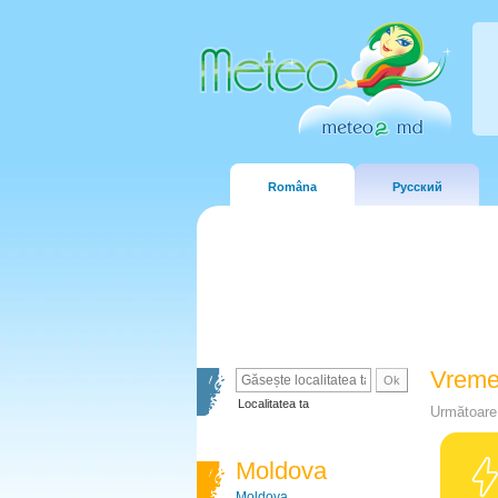
Româna
Русский
Vreme
Localitatea ta
Următoare 
Moldova
Moldova