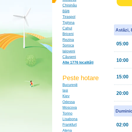
Chişinău
Bălţi
Tiraspol
Tighina
Cahul
Astăzi,
Briceni
Rezina
05:00
Soroca
Ialoveni
Căuşeni
10:00
Alte 1776 localități
Peste hotare
15:00
Bucureşti
Iaşi
20:00
Kiev
Odessa
Moscova
Duminic
Torino
Lisabona
02:00
Frankfurt
Atena