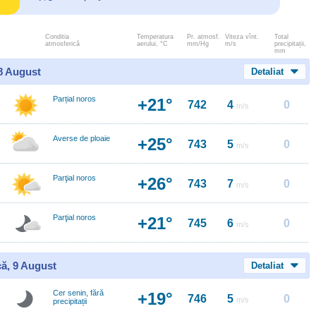
Conditia
Temperatura
Pr. atmosf.
Viteza vînt.
Total
atmosferică
aerului, °C
mm/Hg
m/s
precipitații,
mm
 8 August
Detaliat
Parțial noros
+21°
742
4
0
m/s
Averse de ploaie
+25°
743
5
0
m/s
Parţial noros
+26°
743
7
0
m/s
Parţial noros
+21°
745
6
0
m/s
ă, 9 August
Detaliat
Cer senin, fără
+19°
746
5
0
m/s
precipitații