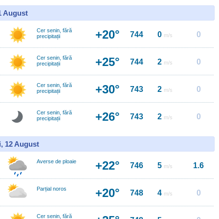
11 August
Cer senin, fără
+20°
744
0
0
m/s
precipitații
Cer senin, fără
+25°
744
2
0
m/s
precipitații
Cer senin, fără
+30°
743
2
0
m/s
precipitații
Cer senin, fără
+26°
743
2
0
m/s
precipitații
i, 12 August
Averse de ploaie
+22°
746
5
1.6
m/s
Parțial noros
+20°
748
4
0
m/s
Cer senin, fără