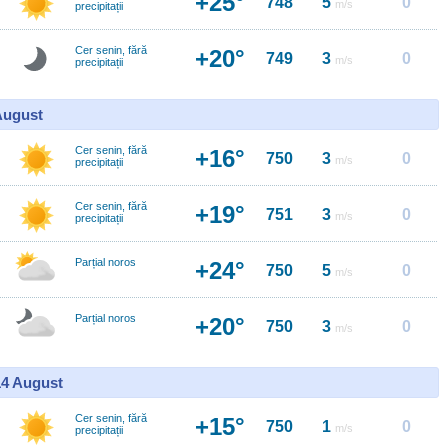
+25°
748
5
0
m/s
precipitații
Cer senin, fără
+20°
749
3
0
m/s
precipitații
 August
Cer senin, fără
+16°
750
3
0
m/s
precipitații
Cer senin, fără
+19°
751
3
0
m/s
precipitații
Parțial noros
+24°
750
5
0
m/s
Parțial noros
+20°
750
3
0
m/s
14 August
Cer senin, fără
+15°
750
1
0
m/s
precipitații