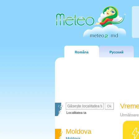
Româna
Русский
Vreme
Localitatea ta
Următoare 
Moldova
Moldova