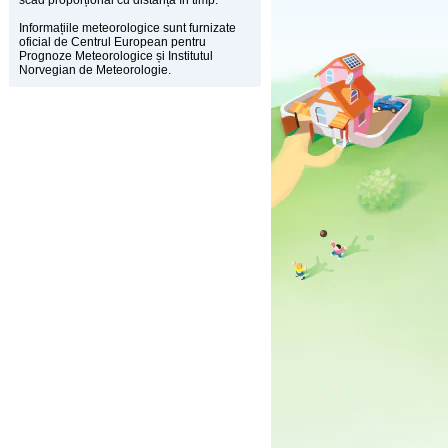
scad proporțional cu distanța în timp.
Informațiile meteorologice sunt furnizate
oficial de Centrul European pentru
Prognoze Meteorologice și Institutul
Norvegian de Meteorologie.