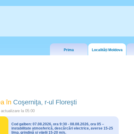
Prima
Localități Moldova
a în
Coşerniţa, r-ul Floreşti
actualizare la
05:00
Cod galben: 07.08.2026, ora 9:30 - 08.08.2026, ora 05 –
instabilitate atmosferică, descărcări electrice, averse 15-25
l/mp, grindină și vijelii 15-20 m/s.