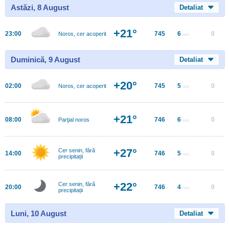
Astăzi, 8 August
Detaliat
+21°
23:00
745
6
0
Noros, cer acoperit
m/s
Duminică, 9 August
Detaliat
+20°
02:00
745
5
0
Noros, cer acoperit
m/s
+21°
08:00
746
6
0
Parţial noros
m/s
+27°
Cer senin, fără
14:00
746
5
0
m/s
precipitații
+22°
Cer senin, fără
20:00
746
4
0
m/s
precipitații
Luni, 10 August
Detaliat