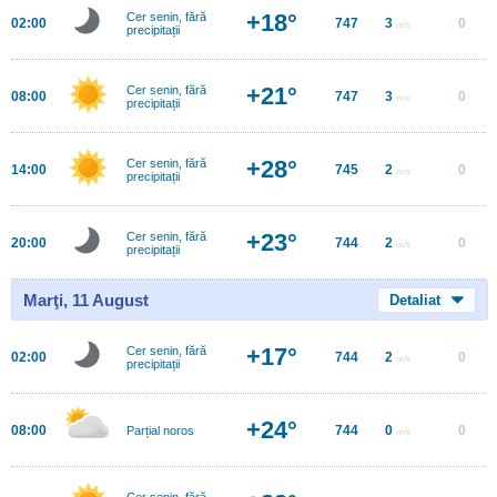
+18°
Cer senin, fără
02:00
747
3
0
m/s
precipitații
+21°
Cer senin, fără
08:00
747
3
0
m/s
precipitații
+28°
Cer senin, fără
14:00
745
2
0
m/s
precipitații
+23°
Cer senin, fără
20:00
744
2
0
m/s
precipitații
Marţi, 11 August
Detaliat
+17°
Cer senin, fără
02:00
744
2
0
m/s
precipitații
+24°
08:00
744
0
0
Parțial noros
m/s
Cer senin, fără