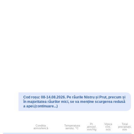
Cod roșu: 08-14.08.2026. Pe râurile Nistru și Prut, precum și
în majoritatea râurilor mici, se va menține scurgerea redusă
a apei.(continuare...)
Pr.
Viteza
Total
Conditia
Temperatura
atmosf.
vînt.
precipitații,
atmosferică
aerului, °C
mm/Hg
m/s
mm