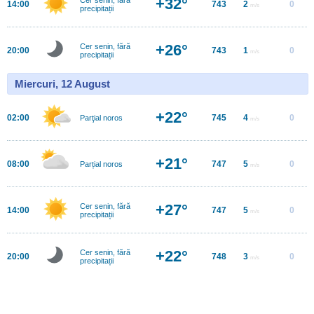
+32°
14:00
743
2
0
m/s
precipitații
+26°
Cer senin, fără
20:00
743
1
0
m/s
precipitații
Miercuri, 12 August
+22°
02:00
745
4
0
Parţial noros
m/s
+21°
08:00
747
5
0
Parțial noros
m/s
+27°
Cer senin, fără
14:00
747
5
0
m/s
precipitații
+22°
Cer senin, fără
20:00
748
3
0
m/s
precipitații