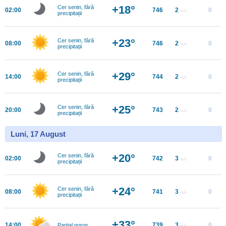
+18°
Cer senin, fără
02:00
746
2
0
m/s
precipitații
+23°
Cer senin, fără
08:00
746
2
0
m/s
precipitații
+29°
Cer senin, fără
14:00
744
2
0
m/s
precipitații
+25°
Cer senin, fără
20:00
743
2
0
m/s
precipitații
Luni, 17 August
+20°
Cer senin, fără
02:00
742
3
0
m/s
precipitații
+24°
Cer senin, fără
08:00
741
3
0
m/s
precipitații
+33°
14:00
739
3
0
Parţial noros
m/s