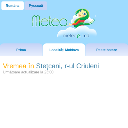
Româna
Русский
Prima
Localități Moldova
Peste hotare
Vremea în
Steţcani, r-ul Criuleni
Următoare actualizare la
23:00