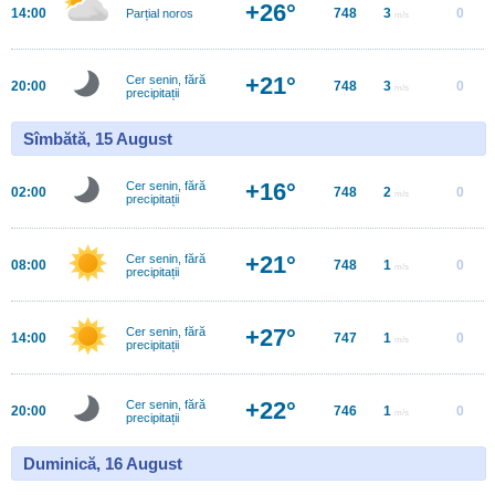
+26°
14:00
748
3
0
Parțial noros
m/s
+21°
Cer senin, fără
20:00
748
3
0
m/s
precipitații
Sîmbătă, 15 August
+16°
Cer senin, fără
02:00
748
2
0
m/s
precipitații
+21°
Cer senin, fără
08:00
748
1
0
m/s
precipitații
+27°
Cer senin, fără
14:00
747
1
0
m/s
precipitații
+22°
Cer senin, fără
20:00
746
1
0
m/s
precipitații
Duminică, 16 August