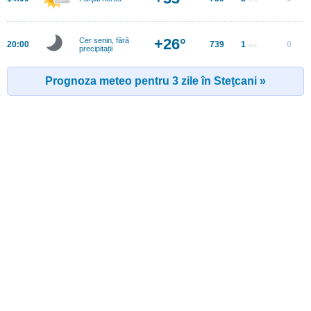
+26°
Cer senin, fără
20:00
739
1
0
m/s
precipitații
Prognoza meteo pentru 3 zile în Steţcani »