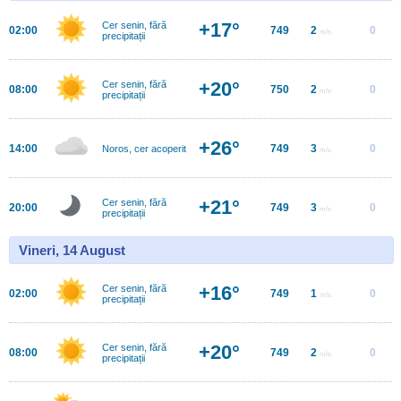
+17°
Cer senin, fără
02:00
749
2
0
m/s
precipitații
+20°
Cer senin, fără
08:00
750
2
0
m/s
precipitații
+26°
14:00
749
3
0
Noros, cer acoperit
m/s
+21°
Cer senin, fără
20:00
749
3
0
m/s
precipitații
Vineri, 14 August
+16°
Cer senin, fără
02:00
749
1
0
m/s
precipitații
+20°
Cer senin, fără
08:00
749
2
0
m/s
precipitații