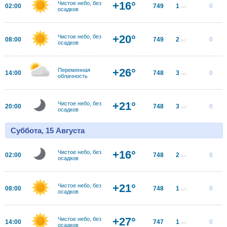
+16°
Чистое небо, без
02:00
749
1
0
м/с
осадков
+20°
Чистое небо, без
08:00
749
2
0
м/с
осадков
+26°
Переменная
14:00
748
3
0
м/с
облачность
+21°
Чистое небо, без
20:00
748
3
0
м/с
осадков
Суббота, 15 Августа
+16°
Чистое небо, без
02:00
748
2
0
м/с
осадков
+21°
Чистое небо, без
08:00
748
1
0
м/с
осадков
+27°
Чистое небо, без
14:00
747
1
0
м/с
осадков