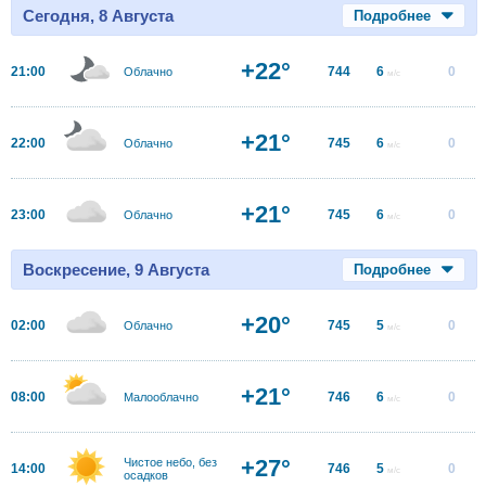
Сегодня, 8 Августа
Подробнее
+22°
21:00
744
6
0
Облачно
м/с
+21°
22:00
745
6
0
Облачно
м/с
+21°
23:00
745
6
0
Облачно
м/с
Воскресение, 9 Августа
Подробнее
+20°
02:00
745
5
0
Облачно
м/с
+21°
08:00
746
6
0
Малооблачно
м/с
+27°
Чистое небо, без
14:00
746
5
0
м/с
осадков