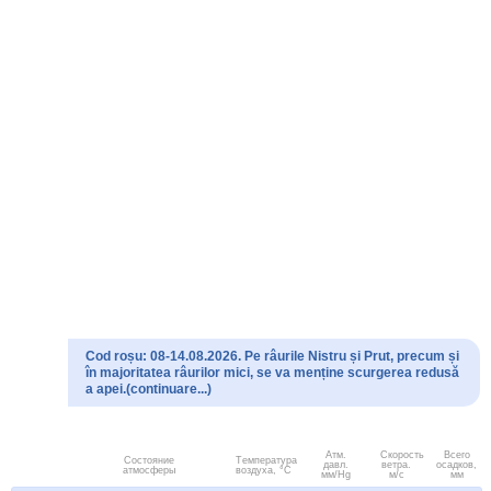
Cod roșu: 08-14.08.2026. Pe râurile Nistru și Prut, precum și
în majoritatea râurilor mici, se va menține scurgerea redusă
a apei.(continuare...)
Атм.
Скорость
Всего
Состояние
Температура
давл.
ветра.
осадков,
атмосферы
воздуха, °C
мм/Hg
м/с
мм