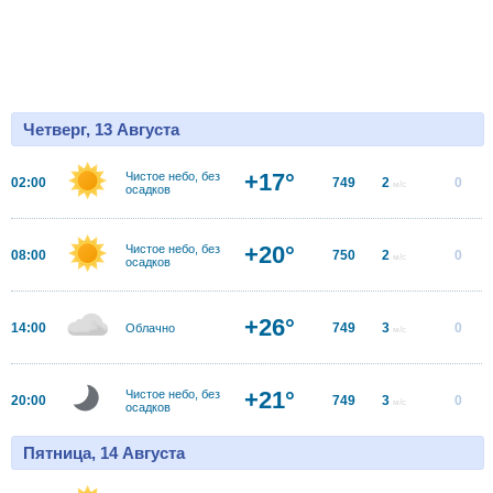
Четверг, 13 Августа
+17°
Чистое небо, без
02:00
749
2
0
м/с
осадков
+20°
Чистое небо, без
08:00
750
2
0
м/с
осадков
+26°
14:00
749
3
0
Облачно
м/с
+21°
Чистое небо, без
20:00
749
3
0
м/с
осадков
Пятница, 14 Августа