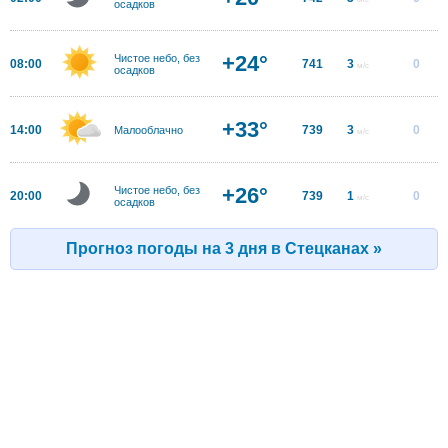
осадков
+24°
Чистое небо, без
08:00
741
3
0
м/с
осадков
+33°
14:00
739
3
0
Малооблачно
м/с
+26°
Чистое небо, без
20:00
739
1
0
м/с
осадков
Прогноз погоды на 3 дня в Стецканах »