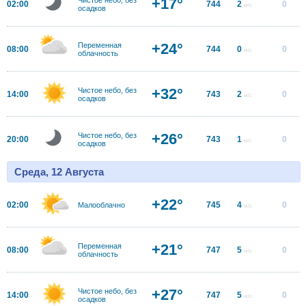
+17°
02:00
744
2
0
м/с
осадков
+24°
Переменная
08:00
744
0
0
м/с
облачность
+32°
Чистое небо, без
14:00
743
2
0
м/с
осадков
+26°
Чистое небо, без
20:00
743
1
0
м/с
осадков
Среда, 12 Августа
+22°
02:00
745
4
0
Малооблачно
м/с
+21°
Переменная
08:00
747
5
0
м/с
облачность
+27°
Чистое небо, без
14:00
747
5
0
м/с
осадков