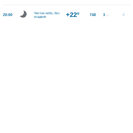
+22°
Чистое небо, без
20:00
748
3
0
м/с
осадков