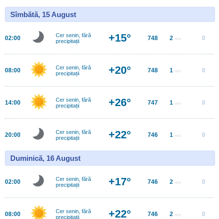
Sîmbătă, 15 August
+15°
Cer senin, fără
02:00
748
2
0
m/s
precipitații
+20°
Cer senin, fără
08:00
748
1
0
m/s
precipitații
+26°
Cer senin, fără
14:00
747
1
0
m/s
precipitații
+22°
Cer senin, fără
20:00
746
1
0
m/s
precipitații
Duminică, 16 August
+17°
Cer senin, fără
02:00
746
2
0
m/s
precipitații
+22°
Cer senin, fără
08:00
746
2
0
m/s
precipitații