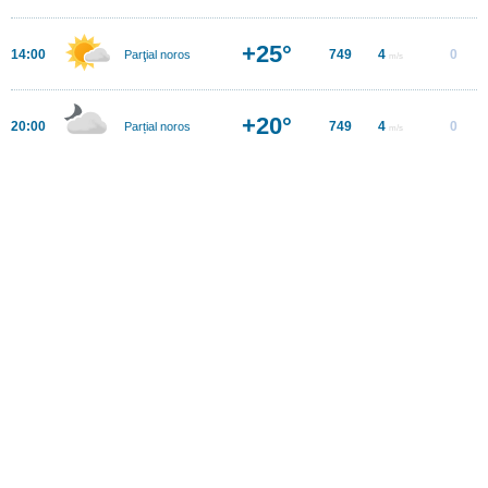
+25°
14:00
749
4
0
Parţial noros
m/s
+20°
20:00
749
4
0
Parțial noros
m/s