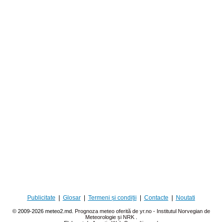
Publicitate
|
Glosar
|
Termeni și condiții
|
Contacte
|
Noutati
© 2009-2026 meteo2.md.
Prognoza meteo oferită de yr.no - Institutul Norvegian de
Meteorologie și NRK
.