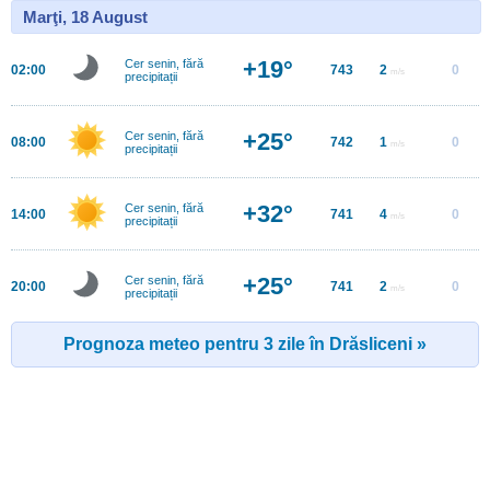
Marţi, 18 August
+19°
Cer senin, fără
02:00
743
2
0
m/s
precipitații
+25°
Cer senin, fără
08:00
742
1
0
m/s
precipitații
+32°
Cer senin, fără
14:00
741
4
0
m/s
precipitații
+25°
Cer senin, fără
20:00
741
2
0
m/s
precipitații
Prognoza meteo pentru 3 zile în Drăsliceni »