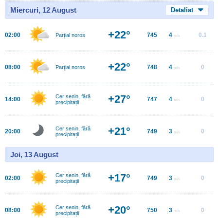
Miercuri, 12 August
Detaliat
+22°
02:00
745
4
0.1
Parţial noros
m/s
+22°
08:00
748
4
0
Parţial noros
m/s
+27°
Cer senin, fără
14:00
747
4
0
m/s
precipitații
+21°
Cer senin, fără
20:00
749
3
0
m/s
precipitații
Joi, 13 August
+17°
Cer senin, fără
02:00
749
3
0
m/s
precipitații
+20°
Cer senin, fără
08:00
750
3
0
m/s
precipitații