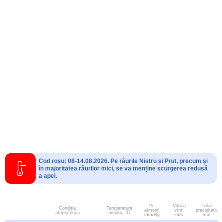
Cod roșu: 08-14.08.2026. Pe râurile Nistru și Prut, precum și
în majoritatea râurilor mici, se va menține scurgerea redusă
a apei.
Pr.
Viteza
Total
Conditia
Temperatura
atmosf.
vînt.
precipitații,
atmosferică
aerului, °C
mm/Hg
m/s
mm