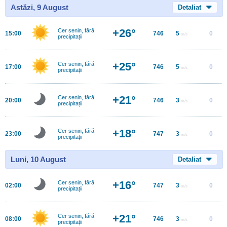
Astăzi, 9 August
Detaliat
+26°
Cer senin, fără
15:00
746
5
0
m/s
precipitații
+25°
Cer senin, fără
17:00
746
5
0
m/s
precipitații
+21°
Cer senin, fără
20:00
746
3
0
m/s
precipitații
+18°
Cer senin, fără
23:00
747
3
0
m/s
precipitații
Luni, 10 August
Detaliat
+16°
Cer senin, fără
02:00
747
3
0
m/s
precipitații
+21°
Cer senin, fără
08:00
746
3
0
m/s
precipitații