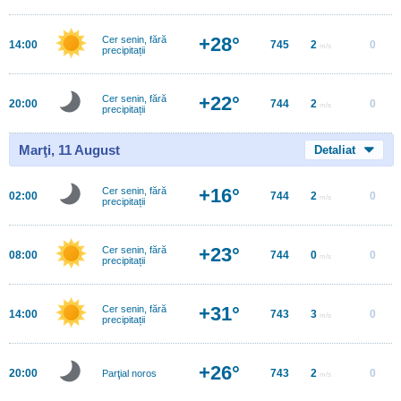
+28°
Cer senin, fără
14:00
745
2
0
m/s
precipitații
+22°
Cer senin, fără
20:00
744
2
0
m/s
precipitații
Marţi, 11 August
Detaliat
+16°
Cer senin, fără
02:00
744
2
0
m/s
precipitații
+23°
Cer senin, fără
08:00
744
0
0
m/s
precipitații
+31°
Cer senin, fără
14:00
743
3
0
m/s
precipitații
+26°
20:00
743
2
0
Parţial noros
m/s