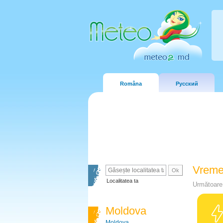
Româna
Русский
Vreme
Localitatea ta
Următoare 
Moldova
Moldova