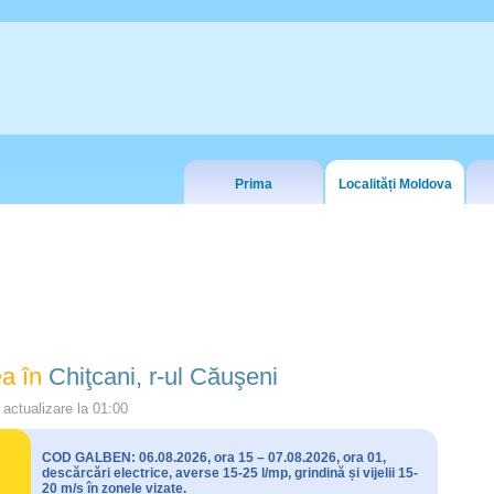
Prima
Localități Moldova
a în
Chiţcani, r-ul Căuşeni
actualizare la
01:00
COD GALBEN: 06.08.2026, ora 15 – 07.08.2026, ora 01,
descărcări electrice, averse 15-25 l/mp, grindină și vijelii 15-
20 m/s în zonele vizate.