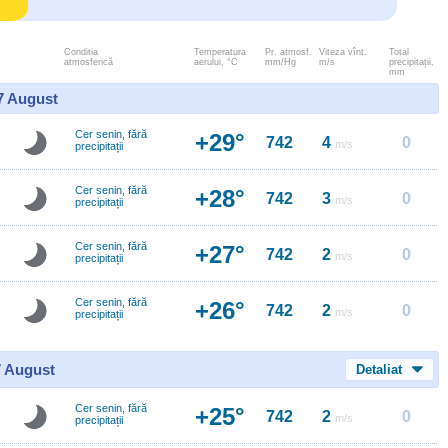
Conditia
Temperatura
Pr. atmosf.
Viteza vînt.
Total
atmosferică
aerului, °C
mm/Hg
m/s
precipitații,
mm
 7 August
Cer senin, fără
+29°
742
4
0
m/s
precipitații
Cer senin, fără
+28°
742
3
0
m/s
precipitații
Cer senin, fără
+27°
742
2
0
m/s
precipitații
Cer senin, fără
+26°
742
2
0
m/s
precipitații
7 August
Detaliat
Cer senin, fără
+25°
742
2
0
m/s
precipitații