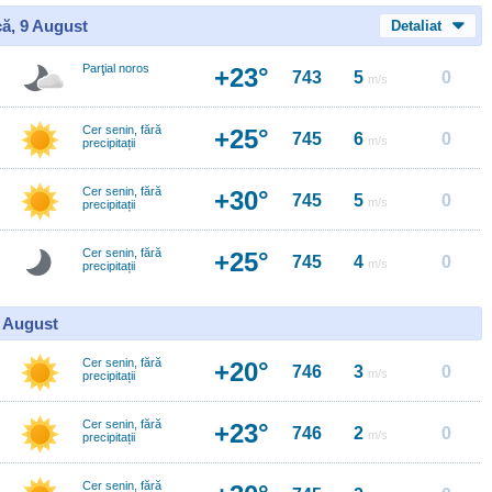
ă, 9 August
Detaliat
Parţial noros
+23°
743
5
0
m/s
Cer senin, fără
+25°
745
6
0
m/s
precipitații
Cer senin, fără
+30°
745
5
0
m/s
precipitații
Cer senin, fără
+25°
745
4
0
m/s
precipitații
0 August
Cer senin, fără
+20°
746
3
0
m/s
precipitații
Cer senin, fără
+23°
746
2
0
m/s
precipitații
Cer senin, fără