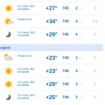
Cer senin, fără
+27°
745
2
0
m/s
precipitații
Parţial noros
+34°
745
4
0.1
m/s
Cer senin, fără
+29°
746
4
0
m/s
precipitații
 August
Parțial noros
+23°
748
3
0
m/s
Cer senin, fără
+23°
749
4
0
m/s
precipitații
Cer senin, fără
+29°
748
3
0
m/s
precipitații
Cer senin, fără
+25°
749
3
0
m/s
precipitații