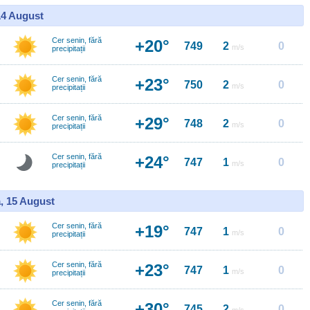
14 August
Cer senin, fără
+20°
749
2
0
m/s
precipitații
Cer senin, fără
+23°
750
2
0
m/s
precipitații
Cer senin, fără
+29°
748
2
0
m/s
precipitații
Cer senin, fără
+24°
747
1
0
m/s
precipitații
, 15 August
Cer senin, fără
+19°
747
1
0
m/s
precipitații
Cer senin, fără
+23°
747
1
0
m/s
precipitații
Cer senin, fără
+30°
745
2
0