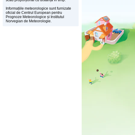
scad proporțional cu distanța în timp.
Informațiile meteorologice sunt furnizate
oficial de Centrul European pentru
Prognoze Meteorologice și Institutul
Norvegian de Meteorologie.