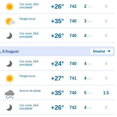
Cer senin, fără
+26°
742
2
0
m/s
precipitații
Parţial noros
+35°
740
3
0
m/s
Cer senin, fără
+26°
740
4
0
m/s
precipitații
, 8 August
Detaliat
Cer senin, fără
+24°
740
4
0
m/s
precipitații
Parţial noros
+27°
741
4
0
m/s
Averse de ploaie
+35°
740
5
1.5
m/s
Cer senin, fără
+26°
742
4
0
m/s
precipitații