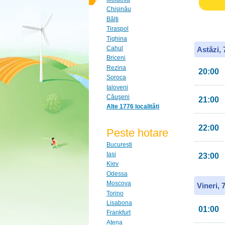
Chişinău
Bălţi
Tiraspol
Tighina
Cahul
Astăzi,
Briceni
Rezina
20:00
Soroca
Ialoveni
Căuşeni
21:00
Alte 1776 localități
22:00
Peste hotare
Bucureşti
Iaşi
23:00
Kiev
Odessa
Moscova
Vineri, 
Torino
Lisabona
01:00
Frankfurt
Atena